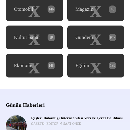
x
x
Otomobil
Magazin
146
46
x
x
Kültür Sanat
Gündem
19
947
x
x
Ekonomi
Eğitim
148
189
Günün Haberleri
İçişleri Bakanlığı İnternet Sitesi Veri ve Çerez Politikası
GAZETE4 EDITÖR
7 SAAT ÖNCE