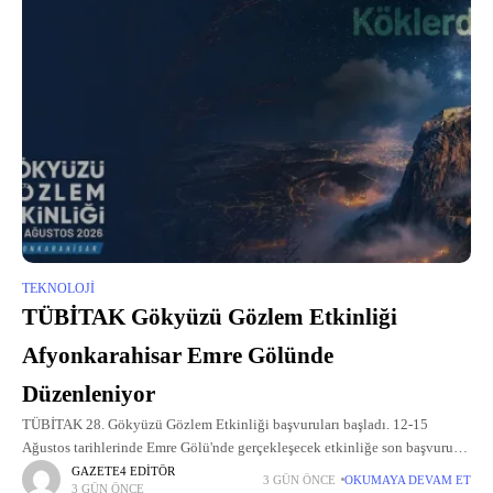
TEKNOLOJI
TÜBİTAK Gökyüzü Gözlem Etkinliği
Afyonkarahisar Emre Gölünde
Düzenleniyor
TÜBİTAK 28. Gökyüzü Gözlem Etkinliği başvuruları başladı. 12-15
Ağustos tarihlerinde Emre Gölü'nde gerçekleşecek etkinliğe son başvuru
19 Temmuz.
GAZETE4 EDITÖR
3 GÜN ÖNCE
OKUMAYA DEVAM ET
3 GÜN ÖNCE