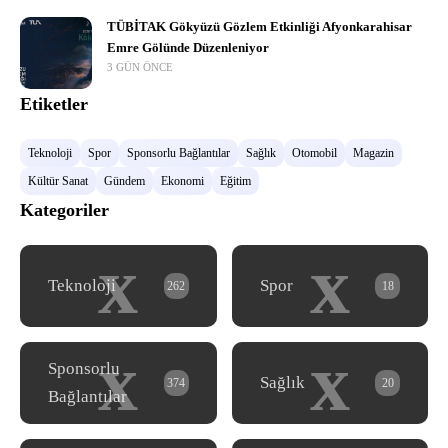
TÜBİTAK Gökyüzü Gözlem Etkinliği Afyonkarahisar
Emre Gölünde Düzenleniyor
3 GÜN ÖNCE
Etiketler
Teknoloji
Spor
Sponsorlu Bağlantılar
Sağlık
Otomobil
Magazin
Kültür Sanat
Gündem
Ekonomi
Eğitim
Kategoriler
x
x
Teknoloji
Spor
262
18
x
x
Sponsorlu
Sağlık
374
20
Bağlantılar