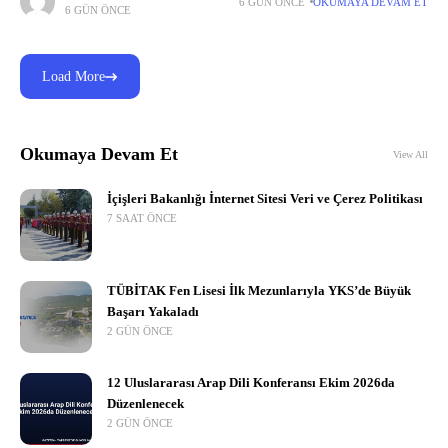
6 GÜN ÖNCE
OKUMAYA DEVAM ET
6 GÜN ÖNCE
Load More
Okumaya Devam Et
View All
İçişleri Bakanlığı İnternet Sitesi Veri ve Çerez Politikası
7 SAAT ÖNCE
TÜBİTAK Fen Lisesi İlk Mezunlarıyla YKS’de Büyük
Başarı Yakaladı
2 GÜN ÖNCE
12 Uluslararası Arap Dili Konferansı Ekim 2026da
Düzenlenecek
2 GÜN ÖNCE