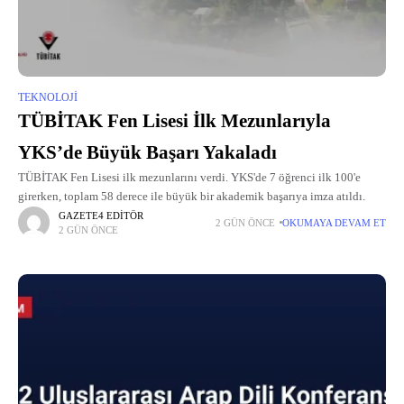
TEKNOLOJI
TÜBİTAK Fen Lisesi İlk Mezunlarıyla
YKS’de Büyük Başarı Yakaladı
TÜBİTAK Fen Lisesi ilk mezunlarını verdi. YKS'de 7 öğrenci ilk 100'e
girerken, toplam 58 derece ile büyük bir akademik başarıya imza atıldı.
GAZETE4 EDITÖR
2 GÜN ÖNCE
OKUMAYA DEVAM ET
2 GÜN ÖNCE