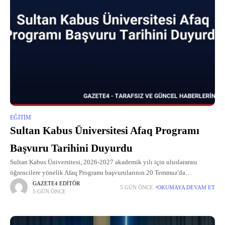
EĞITIM
Sultan Kabus Üniversitesi Afaq Programı
Başvuru Tarihini Duyurdu
Sultan Kabus Üniversitesi, 2026-2027 akademik yılı için uluslararası
öğrencilere yönelik Afaq Programı başvurularının 20 Temmuz'da
başlayacağını duyurdu.
GAZETE4 EDITÖR
5 GÜN ÖNCE
OKUMAYA DEVAM ET
5 GÜN ÖNCE