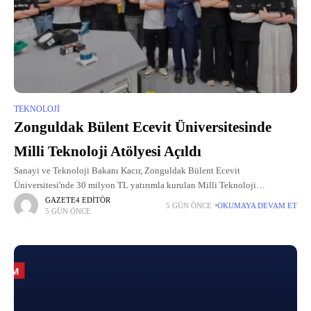
TEKNOLOJI
Zonguldak Bülent Ecevit Üniversitesinde
Milli Teknoloji Atölyesi Açıldı
Sanayi ve Teknoloji Bakanı Kacır, Zonguldak Bülent Ecevit
Üniversitesi'nde 30 milyon TL yatırımla kurulan Milli Teknoloji
Atölyesi'ni hizmete açtı.
GAZETE4 EDITÖR
5 GÜN ÖNCE
OKUMAYA DEVAM ET
5 GÜN ÖNCE