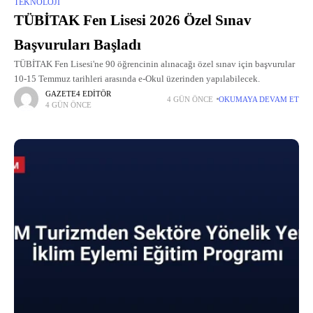
TEKNOLOJI
TÜBİTAK Fen Lisesi 2026 Özel Sınav
Başvuruları Başladı
TÜBİTAK Fen Lisesi'ne 90 öğrencinin alınacağı özel sınav için başvurular
10-15 Temmuz tarihleri arasında e-Okul üzerinden yapılabilecek.
GAZETE4 EDITÖR
4 GÜN ÖNCE
OKUMAYA DEVAM ET
4 GÜN ÖNCE