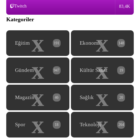
Twitch
83,4K
Kategoriler
x
x
Eğitim
Ekonomi
191
148
x
x
Gündem
Kültür Sanat
947
19
x
x
Magazin
Sağlık
46
20
x
x
Spor
Teknoloji
18
264