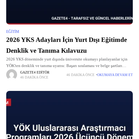
EĞITIM
2026 YKS Adayları İçin Yurt Dışı Eğitimde
Denklik ve Tanıma Kılavuzu
2026 YKS döneminde yurt dışında üniversite okumayı planlayanlar için
YÖK'ten denklik ve tanıma uyarısı: Başarı sıralaması ve belge şartları
neler?
GAZETE4 EDITÖR
46 DAKIKA ÖNCE
OKUMAYA DEVAM ET
46 DAKIKA ÖNCE