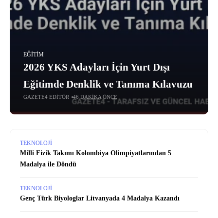
EĞITIM
2026 YKS Adayları İçin Yurt Dışı
Eğitimde Denklik ve Tanıma Kılavuzu
GAZETE4 EDITÖR
46 DAKIKA ÖNCE
TEKNOLOJI
Milli Fizik Takımı Kolombiya Olimpiyatlarından 5
Madalya ile Döndü
TEKNOLOJI
Genç Türk Biyologlar Litvanyada 4 Madalya Kazandı