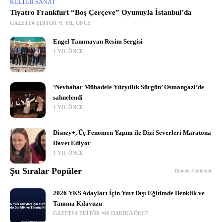
KÜLTÜR SANAT
Tiyatro Frankfurt “Boş Çerçeve” Oyunuyla İstanbul’da
GAZETE4 EDITÖR
1 YIL ÖNCE
Engel Tanımayan Resim Sergisi
1 YIL ÖNCE
‘Nevbahar Mübadele Yüzyıllık Sürgün’ Osmangazi’de
sahnelendi
1 YIL ÖNCE
Disney+, Üç Fenomen Yapım ile Dizi Severleri Maratona
Davet Ediyor
1 YIL ÖNCE
Şu Sıralar Popüler
Tümünü Görüntüle
2026 YKS Adayları İçin Yurt Dışı Eğitimde Denklik ve
Tanıma Kılavuzu
GAZETE4 EDITÖR
46 DAKIKA ÖNCE