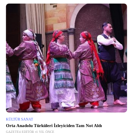
KÜLTÜR SANAT
Orta Anadolu Türküleri İzleyiciden Tam Not Aldı
GAZETE4 EDITÖR
1 YIL ÖNCE