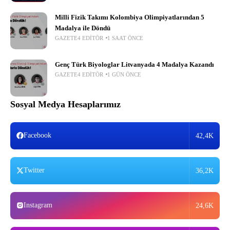
Milli Fizik Takımı Kolombiya Olimpiyatlarından 5
Madalya ile Döndü
GAZETE4 EDITÖR
1 SAAT ÖNCE
Genç Türk Biyologlar Litvanyada 4 Madalya Kazandı
GAZETE4 EDITÖR
1 GÜN ÖNCE
Sosyal Medya Hesaplarımız
Facebook
42,4K
Twitter
36,2K
Instagram
24,6K