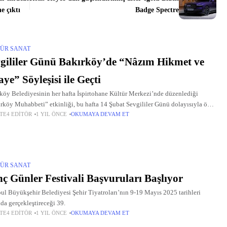
e çıktı
Badge Spectre
ÜR SANAT
gililer Günü Bakırköy’de “Nâzım Hikmet ve
aye” Söyleşisi ile Geçti
köy Belediyesinin her hafta İspirtohane Kültür Merkezi’nde düzenlediği
rköy Muhabbeti” etkinliği, bu hafta 14 Şubat Sevgililer Günü dolayısıyla özel
TE4 EDITÖR
1 YIL ÖNCE
OKUMAYA DEVAM ET
yleşi ile taçlandı.
ÜR SANAT
ç Günler Festivali Başvuruları Başlıyor
bul Büyükşehir Belediyesi Şehir Tiyatroları’nın 9-19 Mayıs 2025 tarihleri
nda gerçekleştireceği 39.
TE4 EDITÖR
1 YIL ÖNCE
OKUMAYA DEVAM ET