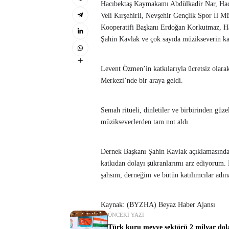
Hacıbektaş Kaymakamı Abdülkadir Nar, Hacı
Veli Kırşehirli, Nevşehir Gençlik Spor İl 
Kooperatifi Başkanı Erdoğan Korkutmaz, Ha
Şahin Kavlak ve çok sayıda müzikseverin ka
Levent Özmen’in katkılarıyla ücretsiz olar
Merkezi’nde bir araya geldi.
Semah ritüeli, dinletiler ve birbirinden güze
müzikseverlerden tam not aldı.
Dernek Başkanı Şahin Kavlak açıklamasında 
katkıdan dolayı şükranlarımı arz ediyorum. E
şahsım, derneğim ve bütün katılımcılar adı
Kaynak: (BYZHA) Beyaz Haber Ajansı
ÖNCEKI YAZI
Türk kuru meyve sektörü 2 milyar dola