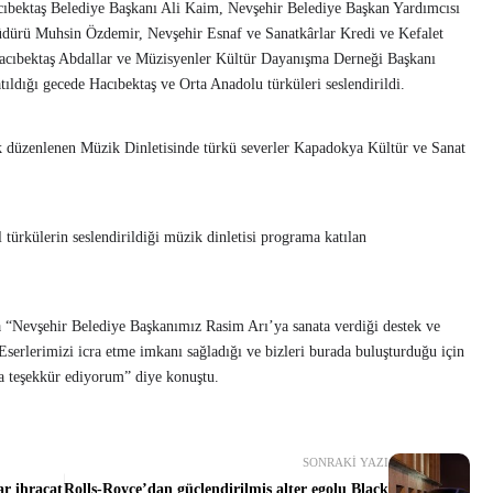
bektaş Belediye Başkanı Ali Kaim, Nevşehir Belediye Başkan Yardımcısı
Müdürü Muhsin Özdemir, Nevşehir Esnaf ve Sanatkârlar Kredi ve Kefalet
cıbektaş Abdallar ve Müzisyenler Kültür Dayanışma Derneği Başkanı
tıldığı gecede Hacıbektaş ve Orta Anadolu türküleri seslendirildi.
ak düzenlenen Müzik Dinletisinde türkü severler Kapadokya Kültür ve Sanat
l türkülerin seslendirildiği müzik dinletisi programa katılan
“Nevşehir Belediye Başkanımız Rasim Arı’ya sanata verdiği destek ve
serlerimizi icra etme imkanı sağladığı ve bizleri burada buluşturduğu için
na teşekkür ediyorum” diye konuştu.
SONRAKI YAZI
r ihracat
Rolls-Royce’dan güçlendirilmiş alter egolu Black