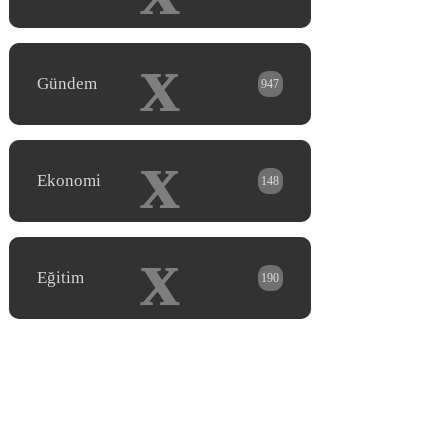
x
Gündem
947
x
Ekonomi
148
x
Eğitim
190