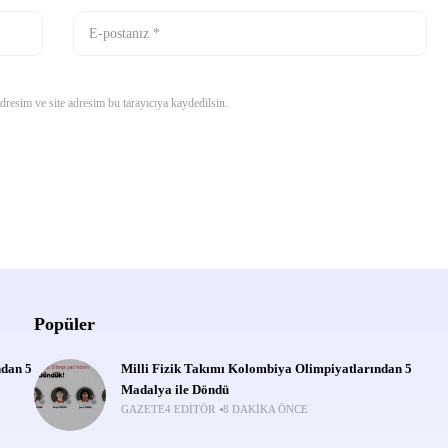
resim ve site adresim bu tarayıcıya kaydedilsin.
Popüler
ndan 5
Milli Fizik Takımı Kolombiya Olimpiyatlarından 5
Madalya ile Döndü
GAZETE4 EDITÖR
8 DAKIKA ÖNCE