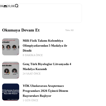
,0K
20,0K
Okumaya Devam Et
View All
Milli Fizik Takımı Kolombiya
Olimpiyatlarından 5 Madalya ile
Döndü
8 DAKIKA ÖNCE
Genç Türk Biyologlar Litvanyada 4
Madalya Kazandı
24 SAAT ÖNCE
YÖK Uluslararası Araştırmacı
Programları 2026 Üçüncü Dönem
Başvuruları Başlıyor
1 GÜN ÖNCE