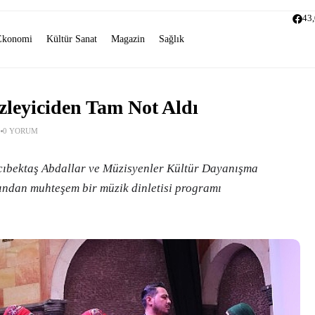
43
Ekonomi
Kültür Sanat
Magazin
Sağlık
zleyiciden Tam Not Aldı
0 YORUM
acıbektaş Abdallar ve Müzisyenler Kültür Dayanışma
fından muhteşem bir müzik dinletisi programı