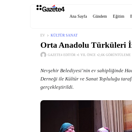
Ana Sayfa
Gündem
Eğitim
EV
KÜLTÜR SANAT
Orta Anadolu Türküleri İ
GAZETE4 EDITÖR
1 YIL ÖNCE
2,6K GÖRÜNTÜLEME
Nevşehir Belediyesi’nin ev sahipliğinde H
Derneği ile Kültür ve Sanat Topluluğu tara
gerçekleştirildi.