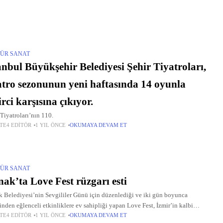
ÜR SANAT
anbul Büyükşehir Belediyesi Şehir Tiyatroları,
atro sezonunun yeni haftasında 14 oyunla
irci karşısına çıkıyor.
 Tiyatroları’nın 110.
TE4 EDITÖR
1 YIL ÖNCE
OKUMAYA DEVAM ET
ÜR SANAT
ak’ta Love Fest rüzgarı esti
 Belediyesi’nin Sevgililer Günü için düzenlediği ve iki gün boyunca
rinden eğlenceli etkinliklere ev sahipliği yapan Love Fest, İzmir’in kalbi
TE4 EDITÖR
1 YIL ÖNCE
OKUMAYA DEVAM ET
’ı aşkın, müziğin ve dansın büyüsüyle renklendirdi.