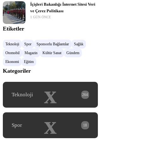
İçişleri Bakanlığı İnternet Sitesi Veri
ve Çerez Politikası
1 GÜN ÖNCE
Etiketler
Teknoloji
Spor
Sponsorlu Bağlantılar
Sağlık
Otomobil
Magazin
Kültür Sanat
Gündem
Ekonomi
Eğitim
Kategoriler
x
Teknoloji
264
x
Spor
18