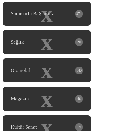
x
Sponsorlu Bağlantılar
374
x
Sağlık
20
x
Otomobil
146
x
Magazin
46
x
Kültür Sanat
19