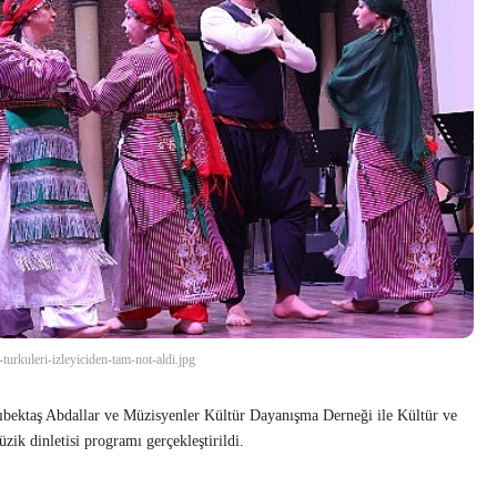
-turkuleri-izleyiciden-tam-not-aldi.jpg
cıbektaş Abdallar ve Müzisyenler Kültür Dayanışma Derneği ile Kültür ve
ik dinletisi programı gerçekleştirildi.