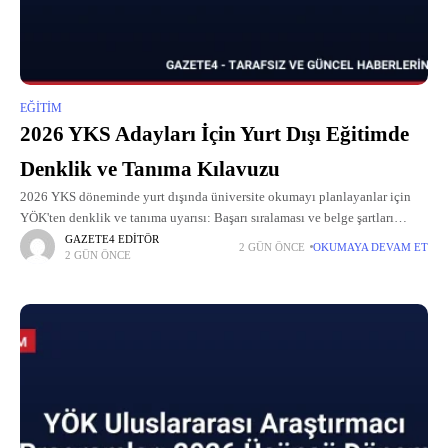
EĞITIM
2026 YKS Adayları İçin Yurt Dışı Eğitimde
Denklik ve Tanıma Kılavuzu
2026 YKS döneminde yurt dışında üniversite okumayı planlayanlar için
YÖK'ten denklik ve tanıma uyarısı: Başarı sıralaması ve belge şartları
neler?
GAZETE4 EDITÖR
2 GÜN ÖNCE
OKUMAYA DEVAM ET
2 GÜN ÖNCE