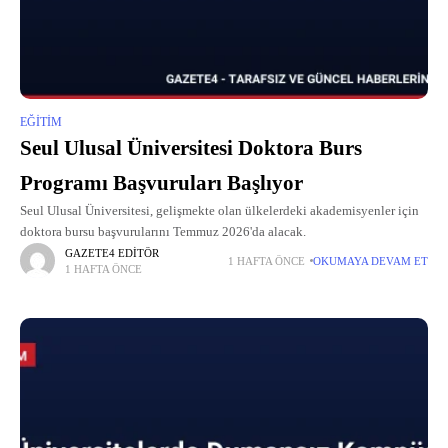
EĞITIM
Seul Ulusal Üniversitesi Doktora Burs
Programı Başvuruları Başlıyor
Seul Ulusal Üniversitesi, gelişmekte olan ülkelerdeki akademisyenler için
doktora bursu başvurularını Temmuz 2026'da alacak.
GAZETE4 EDITÖR
1 HAFTA ÖNCE
OKUMAYA DEVAM ET
1 HAFTA ÖNCE