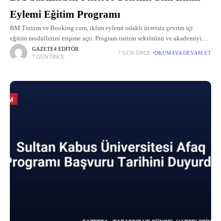
Eylemi Eğitim Programı
BM Turizm ve Booking.com, iklim eylemi odaklı ücretsiz çevrim içi
eğitim modüllerini erişime açtı. Program turizm sektörünü ve akademiyi
hedefliyor.
GAZETE4 EDITÖR
7 GÜN ÖNCE
OKUMAYA DEVAM ET
7 GÜN ÖNCE