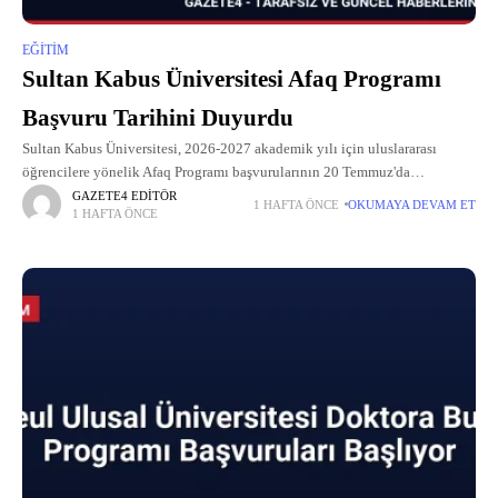
EĞITIM
Sultan Kabus Üniversitesi Afaq Programı
Başvuru Tarihini Duyurdu
Sultan Kabus Üniversitesi, 2026-2027 akademik yılı için uluslararası
öğrencilere yönelik Afaq Programı başvurularının 20 Temmuz'da
başlayacağını duyurdu.
GAZETE4 EDITÖR
1 HAFTA ÖNCE
OKUMAYA DEVAM ET
1 HAFTA ÖNCE