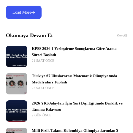
Load More
Okumaya Devam Et
View All
KPSS 2026 1 Yerleştirme Sonuçlarına Göre Atama
Süreci Başladı
21 SAAT ÖNCE
Türkiye 67 Uluslararası Matematik Olimpiyatında
Madalyaları Topladı
22 SAAT ÖNCE
2026 YKS Adayları İçin Yurt Dışı Eğitimde Denklik ve
Tanıma Kılavuzu
2 GÜN ÖNCE
Milli Fizik Takımı Kolombiya Olimpiyatlarından 5