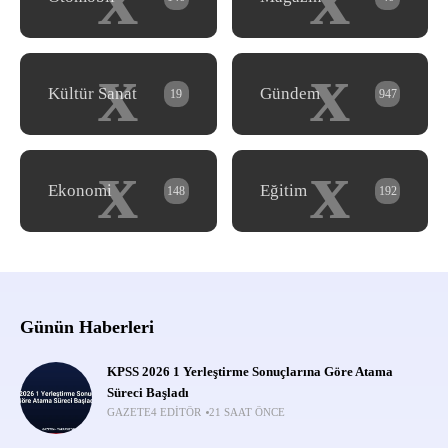
x
x
Kültür Sanat
Gündem
19
947
x
x
Ekonomi
Eğitim
148
192
Günün Haberleri
KPSS 2026 1 Yerleştirme Sonuçlarına Göre Atama
Süreci Başladı
GAZETE4 EDITÖR
21 SAAT ÖNCE