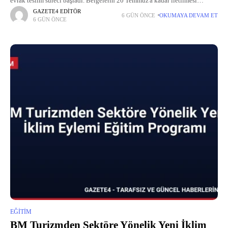
evrak teslim süreci başladı. Belgelerin 20 Temmuz'a kadar iletilmesi
gerekiyor.
GAZETE4 EDITÖR
6 GÜN ÖNCE
OKUMAYA DEVAM ET
6 GÜN ÖNCE
EĞITIM
BM Turizmden Sektöre Yönelik Yeni İklim