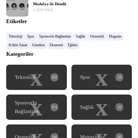
Madalya ile Döndü
2 GÜN ÖNCE
Etiketler
Teknoloji
Spor
Sponsorlu Bağlantılar
Sağlık
Otomobil
Magazin
Kültür Sanat
Gündem
Ekonomi
Eğitim
Kategoriler
x
x
Teknoloji
Spor
265
18
x
x
Sponsorlu
Sağlık
374
20
Bağlantılar
x
x
Otomobil
Magazin
146
46