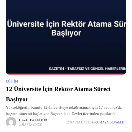
EĞITIM
12 Üniversite İçin Rektör Atama Süreci
Başlıyor
Yükseköğretim Kurulu 12 üniversiteye rektör atamak için 17 Temmuz'da
başvuru sürecini başlatıyor. Başvurular e-Devlet üzerinden yapılacak.
GAZETE4 EDITÖR
2 HAFTA ÖNCE
OKUMAYA DEVAM ET
2 HAFTA ÖNCE