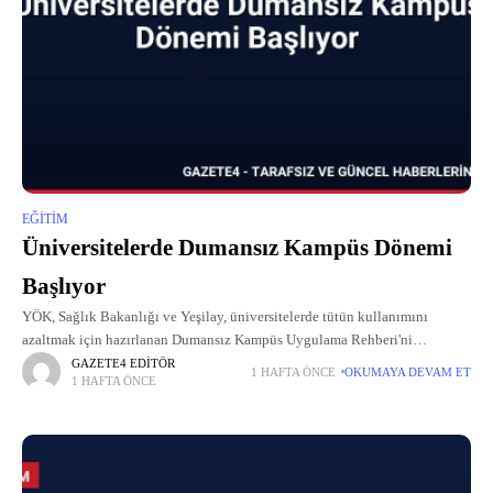
EĞITIM
Üniversitelerde Dumansız Kampüs Dönemi
Başlıyor
YÖK, Sağlık Bakanlığı ve Yeşilay, üniversitelerde tütün kullanımını
azaltmak için hazırlanan Dumansız Kampüs Uygulama Rehberi'ni
yayımladı.
GAZETE4 EDITÖR
1 HAFTA ÖNCE
OKUMAYA DEVAM ET
1 HAFTA ÖNCE