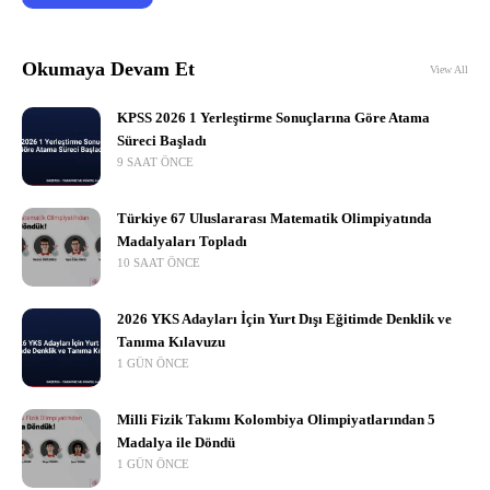
Okumaya Devam Et
View All
KPSS 2026 1 Yerleştirme Sonuçlarına Göre Atama
Süreci Başladı
9 SAAT ÖNCE
Türkiye 67 Uluslararası Matematik Olimpiyatında
Madalyaları Topladı
10 SAAT ÖNCE
2026 YKS Adayları İçin Yurt Dışı Eğitimde Denklik ve
Tanıma Kılavuzu
1 GÜN ÖNCE
Milli Fizik Takımı Kolombiya Olimpiyatlarından 5
Madalya ile Döndü
1 GÜN ÖNCE