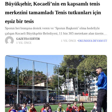
Büyükşehir, Kocaeli’nin en kapsamlı tenis
merkezini tamamladı Tenis tutkunları için
eşsiz bir tesis
Sporun her branşına destek veren ve ‘Sporun Başkenti’ olma hedefiyle
çalışan Kocaeli Büyükşehir Belediyesi, 11 bin 305 metrekare alan üzerinde
14 tenis kortunun yer aldığı İzmit Tenis Merkezi’nin inşasını tamamladı.
GAZETE4 EDITÖR
1 YIL ÖNCE
OKUMAYA DEVAM ET
1 YIL ÖNCE