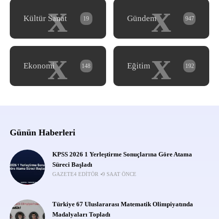
x
x
Kültür Sanat
Gündem
19
947
x
x
Ekonomi
Eğitim
148
192
Günün Haberleri
KPSS 2026 1 Yerleştirme Sonuçlarına Göre Atama
Süreci Başladı
GAZETE4 EDITÖR
9 SAAT ÖNCE
Türkiye 67 Uluslararası Matematik Olimpiyatında
Madalyaları Topladı