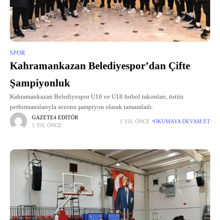
SPOR
Kahramankazan Belediyespor’dan Çifte
Şampiyonluk
Kahramankazan Belediyespor U16 ve U18 futbol takımları, üstün
performanslarıyla sezonu şampiyon olarak tamamladı.
GAZETE4 EDITÖR
1 YIL ÖNCE
OKUMAYA DEVAM ET
1 YIL ÖNCE