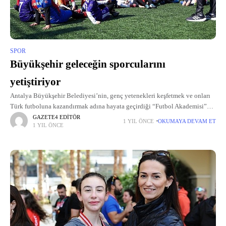
SPOR
Büyükşehir geleceğin sporcularını
yetiştiriyor
Antalya Büyükşehir Belediyesi’nin, genç yetenekleri keşfetmek ve onları
Türk futboluna kazandırmak adına hayata geçirdiği “Futbol Akademisi”
tüm hızıyla sürüyor.
GAZETE4 EDITÖR
1 YIL ÖNCE
OKUMAYA DEVAM ET
1 YIL ÖNCE