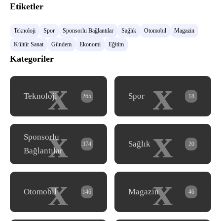
Etiketler
Teknoloji
Spor
Sponsorlu Bağlantılar
Sağlık
Otomobil
Magazin
Kültür Sanat
Gündem
Ekonomi
Eğitim
Kategoriler
x
x
Teknoloji
Spor
265
18
x
x
Sponsorlu
Sağlık
374
20
Bağlantılar
x
x
Otomobil
Magazin
146
46