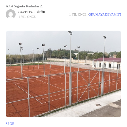
AXA Sigorta Kadınlar 2.
GAZETE4 EDITÖR
1 YIL ÖNCE
OKUMAYA DEVAM ET
1 YIL ÖNCE
SPOR