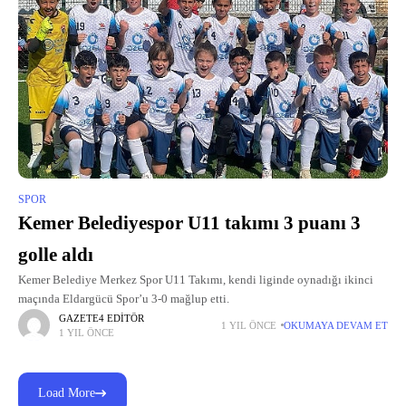
SPOR
Kemer Belediyespor U11 takımı 3 puanı 3
golle aldı
Kemer Belediye Merkez Spor U11 Takımı, kendi liginde oynadığı ikinci
maçında Eldargücü Spor’u 3-0 mağlup etti.
GAZETE4 EDITÖR
1 YIL ÖNCE
OKUMAYA DEVAM ET
1 YIL ÖNCE
Load More