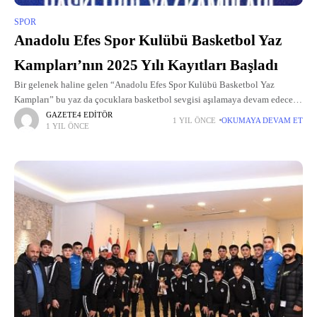
SPOR
Anadolu Efes Spor Kulübü Basketbol Yaz
Kampları’nın 2025 Yılı Kayıtları Başladı
Bir gelenek haline gelen “Anadolu Efes Spor Kulübü Basketbol Yaz
Kampları” bu yaz da çocuklara basketbol sevgisi aşılamaya devam edecek
Anadolu Efes Spor Kulübü, Gloria Sports Arena ve Smart Casual
GAZETE4 EDITÖR
1 YIL ÖNCE
OKUMAYA DEVAM ET
1 YIL ÖNCE