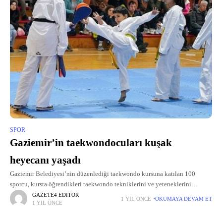
SPOR
Gaziemir’in taekwondocuları kuşak
heyecanı yaşadı
Gaziemir Belediyesi’nin düzenlediği taekwondo kursuna katılan 100
sporcu, kursta öğrendikleri taekwondo tekniklerini ve yeteneklerini
sergileyerek bir üst kuşağa çıktı.
GAZETE4 EDITÖR
1 YIL ÖNCE
OKUMAYA DEVAM ET
1 YIL ÖNCE