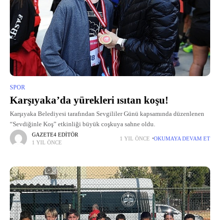
SPOR
Karşıyaka’da yürekleri ısıtan koşu!
Karşıyaka Belediyesi tarafından Sevgililer Günü kapsamında düzenlenen
“Sevdiğinle Koş” etkinliği büyük coşkuya sahne oldu.
GAZETE4 EDITÖR
1 YIL ÖNCE
OKUMAYA DEVAM ET
1 YIL ÖNCE