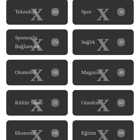
x
x
Teknoloji
Spor
264
18
x
x
Sponsorlu
Sağlık
374
20
Bağlantılar
x
x
Otomobil
Magazin
146
46
x
x
Kültür Sanat
Gündem
19
947
x
x
Ekonomi
Eğitim
148
191