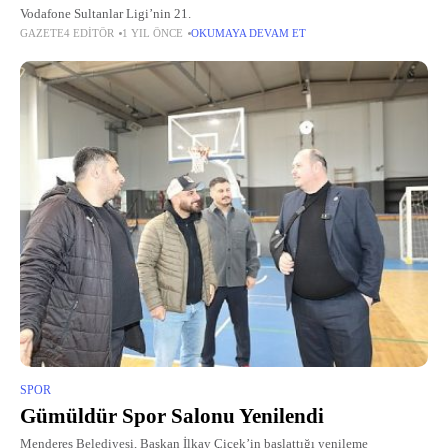
Vodafone Sultanlar Ligi’nin 21.
GAZETE4 EDITÖR
1 YIL ÖNCE
OKUMAYA DEVAM ET
SPOR
Gümüldür Spor Salonu Yenilendi
Menderes Belediyesi, Başkan İlkay Çiçek’in başlattığı yenileme