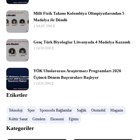
Milli Fizik Takımı Kolombiya Olimpiyatlarından 5
Madalya ile Döndü
1 SAAT ÖNCE
Genç Türk Biyologlar Litvanyada 4 Madalya Kazandı
1 GÜN ÖNCE
YÖK Uluslararası Araştırmacı Programları 2026
Üçüncü Dönem Başvuruları Başlıyor
1 GÜN ÖNCE
Etiketler
Teknoloji
Spor
Sponsorlu Bağlantılar
Sağlık
Otomobil
Magazin
Kültür Sanat
Gündem
Ekonomi
Eğitim
Kategoriler