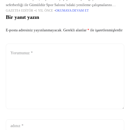
seferberliği ile Gümüldür Spor Salonu’ndaki yenileme çalışmalarını
GAZETE4 EDITÖR
1 YIL ÖNCE
OKUMAYA DEVAM ET
tamamladı.
Bir yanıt yazın
E-posta adresiniz yayınlanmayacak.
Gerekli alanlar
*
ile işaretlenmişlerdir