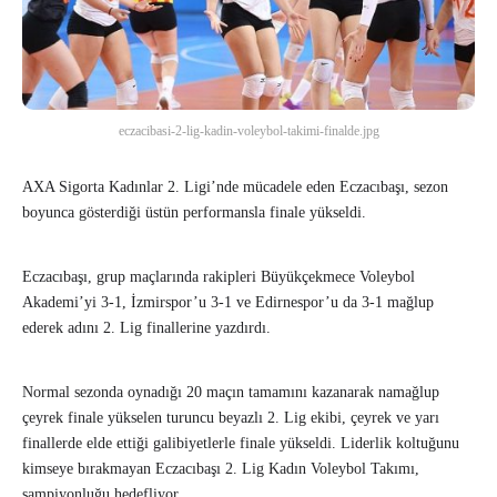
eczacibasi-2-lig-kadin-voleybol-takimi-finalde.jpg
AXA Sigorta Kadınlar 2. Ligi’nde mücadele eden Eczacıbaşı, sezon
boyunca gösterdiği üstün performansla finale yükseldi.
Eczacıbaşı, grup maçlarında rakipleri Büyükçekmece Voleybol
Akademi’yi 3-1, İzmirspor’u 3-1 ve Edirnespor’u da 3-1 mağlup
ederek adını 2. Lig finallerine yazdırdı.
Normal sezonda oynadığı 20 maçın tamamını kazanarak namağlup
çeyrek finale yükselen turuncu beyazlı 2. Lig ekibi, çeyrek ve yarı
finallerde elde ettiği galibiyetlerle finale yükseldi. Liderlik koltuğunu
kimseye bırakmayan Eczacıbaşı 2. Lig Kadın Voleybol Takımı,
şampiyonluğu hedefliyor.