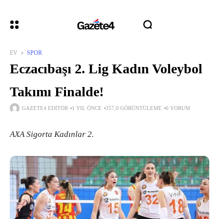
EV
SPOR
Eczacıbaşı 2. Lig Kadın Voleybol
Takımı Finalde!
GAZETE4 EDITÖR
1 YIL ÖNCE
357,0 GÖRÜNTÜLEME
0 YORUM
AXA Sigorta Kadınlar 2.