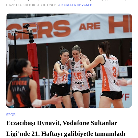
GAZETE4 EDITÖR
1 YIL ÖNCE
OKUMAYA DEVAM ET
Rallisi’ni WRC3 sınıfında üçüncü sırada bitirerek podyuma çıkmayı
SPOR
Eczacıbaşı Dynavit, Vodafone Sultanlar
Ligi’nde 21. Haftayı galibiyetle tamamladı