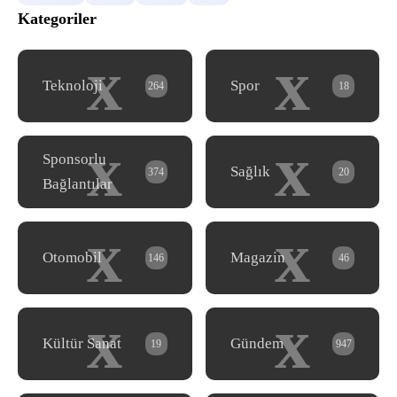
Kategoriler
x
x
Teknoloji
Spor
264
18
x
x
Sponsorlu
Sağlık
374
20
Bağlantılar
x
x
Otomobil
Magazin
146
46
x
x
Kültür Sanat
Gündem
19
947