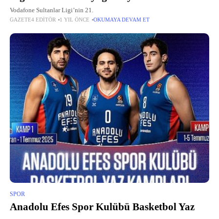
Vodafone Sultanlar Ligi’nin 21.
GAZETE4 EDITÖR
1 YIL ÖNCE
OKUMAYA DEVAM ET
SPOR
Anadolu Efes Spor Kulübü Basketbol Yaz