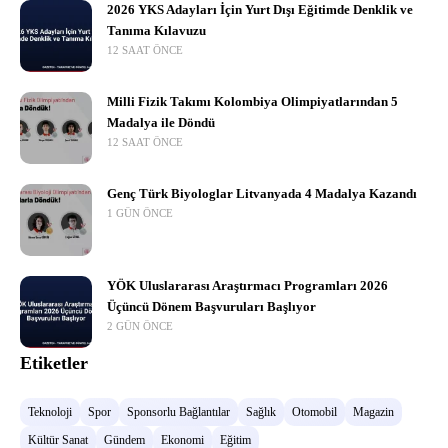
2026 YKS Adayları İçin Yurt Dışı Eğitimde Denklik ve
Tanıma Kılavuzu
12 SAAT ÖNCE
Milli Fizik Takımı Kolombiya Olimpiyatlarından 5
Madalya ile Döndü
12 SAAT ÖNCE
Genç Türk Biyologlar Litvanyada 4 Madalya Kazandı
1 GÜN ÖNCE
YÖK Uluslararası Araştırmacı Programları 2026
Üçüncü Dönem Başvuruları Başlıyor
2 GÜN ÖNCE
Etiketler
Teknoloji
Spor
Sponsorlu Bağlantılar
Sağlık
Otomobil
Magazin
Kültür Sanat
Gündem
Ekonomi
Eğitim