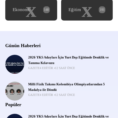
x
x
Ekonomi
Eğitim
148
191
Günün Haberleri
2026 YKS Adayları İçin Yurt Dışı Eğitimde Denklik ve
Tanıma Kılavuzu
GAZETE4 EDITÖR
12 SAAT ÖNCE
Milli Fizik Takımı Kolombiya Olimpiyatlarından 5
Madalya ile Döndü
GAZETE4 EDITÖR
12 SAAT ÖNCE
Popüler
2026 YKS Adayları İçin Yurt Dışı Eğitimde Denklik ve