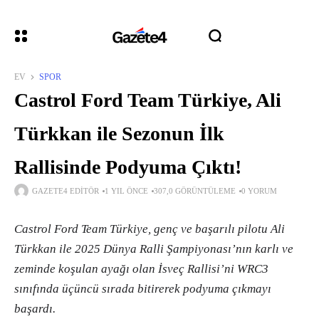
EV
SPOR
Castrol Ford Team Türkiye, Ali
Türkkan ile Sezonun İlk
Rallisinde Podyuma Çıktı!
GAZETE4 EDITÖR
1 YIL ÖNCE
307,0 GÖRÜNTÜLEME
0 YORUM
Castrol Ford Team Türkiye, genç ve başarılı pilotu Ali
Türkkan ile 2025 Dünya Ralli Şampiyonası’nın karlı ve
zeminde koşulan ayağı olan İsveç Rallisi’ni WRC3
sınıfında üçüncü sırada bitirerek podyuma çıkmayı
başardı.