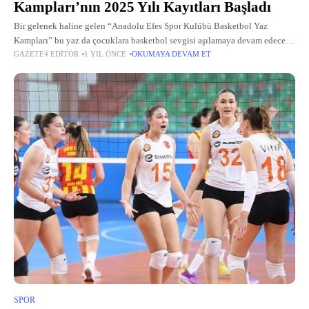
Kampları’nın 2025 Yılı Kayıtları Başladı
Bir gelenek haline gelen “Anadolu Efes Spor Kulübü Basketbol Yaz
Kampları” bu yaz da çocuklara basketbol sevgisi aşılamaya devam edecek
GAZETE4 EDITÖR
1 YIL ÖNCE
OKUMAYA DEVAM ET
Anadolu Efes Spor Kulübü, Gloria Sports Arena ve Smart Casual
SPOR