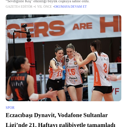
“Sevdiğinle Koş” etkinliği büyük coşkuya sahne oldu.
GAZETE4 EDITÖR
1 YIL ÖNCE
OKUMAYA DEVAM ET
SPOR
Eczacıbaşı Dynavit, Vodafone Sultanlar
Ligi’nde 21. Haftayı galibiyetle tamamladı