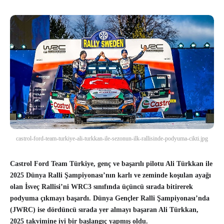
castrol-ford-team-turkiye-ali-turkkan-ile-sezonun-ilk-rallisinde-podyuma-cikti.jpg
Castrol Ford Team Türkiye, genç ve başarılı pilotu Ali Türkkan ile
2025 Dünya Ralli Şampiyonası’nın karlı ve zeminde koşulan ayağı
olan İsveç Rallisi’ni WRC3 sınıfında üçüncü sırada bitirerek
podyuma çıkmayı başardı. Dünya Gençler Ralli Şampiyonası’nda
(JWRC) ise dördüncü sırada yer almayı başaran Ali Türkkan,
2025 takvimine iyi bir başlangıç yapmış oldu.