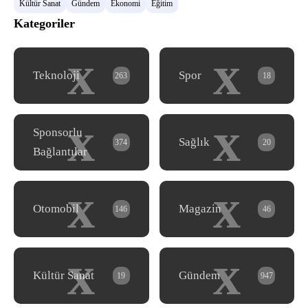
Kültür Sanat
Gündem
Ekonomi
Eğitim
Kategoriler
x
x
Teknoloji
Spor
263
18
x
x
Sponsorlu
Sağlık
374
20
Bağlantılar
x
x
Otomobil
Magazin
146
46
x
x
Kültür Sanat
Gündem
19
947