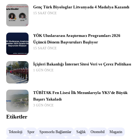
Genç Türk Biyologlar Litvanyada 4 Madalya Kazandı
15 SAAT ÖNCE
YÖK Uluslararası Araştırmacı Programları 2026
Üçüncü Dönem Başvuruları Başlıyor
15 SAAT ÖNCE
İçişleri Bakanlığı İnternet Sitesi Veri ve Çerez Politikası
1 GÜN ÖNCE
TÜBİTAK Fen Lisesi İlk Mezunlarıyla YKS’de Büyük
Başarı Yakaladı
3 GÜN ÖNCE
Etiketler
Teknoloji
Spor
Sponsorlu Bağlantılar
Sağlık
Otomobil
Magazin