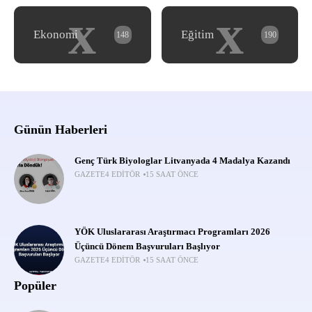
x
x
Ekonomi
Eğitim
148
190
Günün Haberleri
Genç Türk Biyologlar Litvanyada 4 Madalya Kazandı
GAZETE4 EDITÖR
15 SAAT ÖNCE
YÖK Uluslararası Araştırmacı Programları 2026
Üçüncü Dönem Başvuruları Başlıyor
GAZETE4 EDITÖR
15 SAAT ÖNCE
Popüler