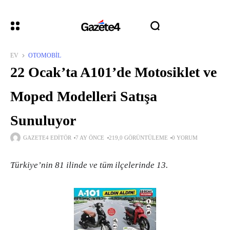
EV
OTOMOBIL
22 Ocak’ta A101’de Motosiklet ve
Moped Modelleri Satışa
Sunuluyor
GAZETE4 EDITÖR
7 AY ÖNCE
219,0 GÖRÜNTÜLEME
0 YORUM
Türkiye’nin 81 ilinde ve tüm ilçelerinde 13.