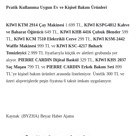
Pratik Kullanıma Uygun Ev ve Kişisel Bakım Ürünleri
KIWI KTM 2914 Çay Makinesi
1.699 TL,
KIWI KSPG4812 Kahve
ve Baharat Öğütücü
649 TL,
KIWI KHB 4416 Çubuk Blender
599
TL,
KIWI KCM 7510 Elektrikli Cezve
299 TL,
KIWI KSM-2442
Waffle Makinesi
999 TL ve
KIWI KSC-4217 Buharlı
Temizleyici
2.999 TL fiyatlarıyla küçük ev aletleri grubunda yer
alıyor.
PIERRE CARDIN Dijital Baskül
329 TL,
KIWI KHS 2037
Saç Maşası
799 TL ve
PIERRE CARDIN Erkek Bakım Seti
899
TL’ye kişisel bakım ürünleri arasında listeleniyor. Üstelik 300 TL ve
üzeri alışverişlerde peşin fiyatına 6 taksit imkanı uygulanıyor.
Kaynak: (BYZHA) Beyaz Haber Ajansı