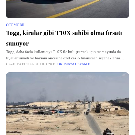
OTOMOBIL
Togg, kiralar gibi T10X sahibi olma fırsatı
sunuyor
Togg, daha fazla kullanıcıyı T10X ile buluşturmak için mart ayında da
fiyat artırmadı ve bayram öncesine özel cazip finansman seçeneklerini
GAZETE4 EDITÖR
1 YIL ÖNCE
OKUMAYA DEVAM ET
katladı.