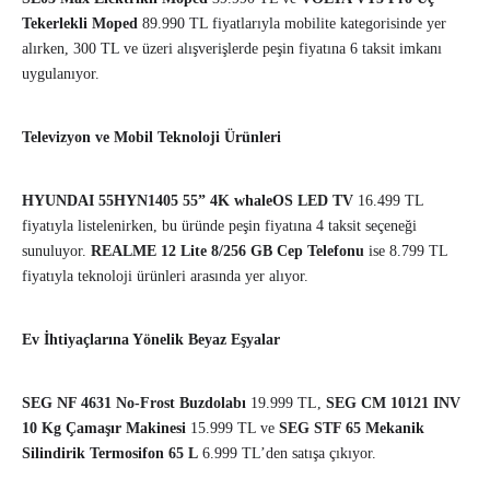
Tekerlekli Moped
89.990 TL fiyatlarıyla mobilite kategorisinde yer
alırken, 300 TL ve üzeri alışverişlerde peşin fiyatına 6 taksit imkanı
uygulanıyor.
Televizyon ve Mobil Teknoloji Ürünleri
HYUNDAI 55HYN1405 55” 4K whaleOS LED TV
16.499 TL
fiyatıyla listelenirken, bu üründe peşin fiyatına 4 taksit seçeneği
sunuluyor.
REALME 12 Lite 8/256 GB Cep Telefonu
ise 8.799 TL
fiyatıyla teknoloji ürünleri arasında yer alıyor.
Ev İhtiyaçlarına Yönelik Beyaz Eşyalar
SEG NF 4631 No-Frost Buzdolabı
19.999 TL,
SEG CM 10121 INV
10 Kg Çamaşır Makinesi
15.999 TL ve
SEG STF 65 Mekanik
Silindirik Termosifon 65 L
6.999 TL’den satışa çıkıyor.