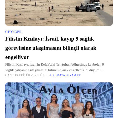
OTOMOBIL
Filistin Kızılayı: İsrail, kayıp 9 sağlık
görevlisine ulaşılmasını bilinçli olarak
engelliyor
Filistin Kızılayı, İsrail'in Refah'taki Tel Sultan bölgesinde kaybolan 9
sağlık çalışanına ulaşılmasını bilinçli olarak engellediğini duyurdu.
GAZETE4 EDITÖR
1 YIL ÖNCE
OKUMAYA DEVAM ET
Filistin Kızılayı'ndan yapılan açıklamada, 7 gündür kendilerinden haber
alınamayan sağlık çalışanlarının İsrail güçleri tarafından