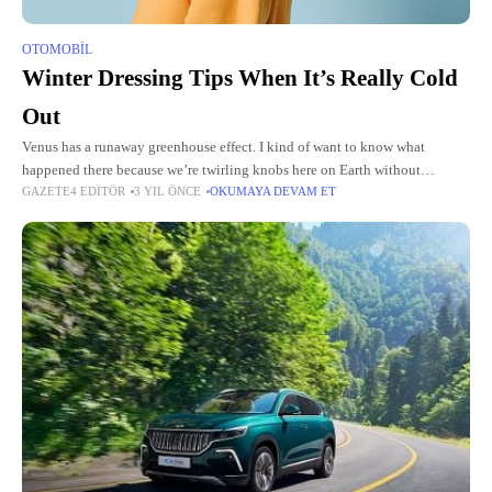
OTOMOBIL
Winter Dressing Tips When It’s Really Cold
Out
Venus has a runaway greenhouse effect. I kind of want to know what
happened there because we’re twirling knobs here on Earth without
GAZETE4 EDITÖR
3 YIL ÖNCE
OKUMAYA DEVAM ET
knowing the consequences of it. Mars once