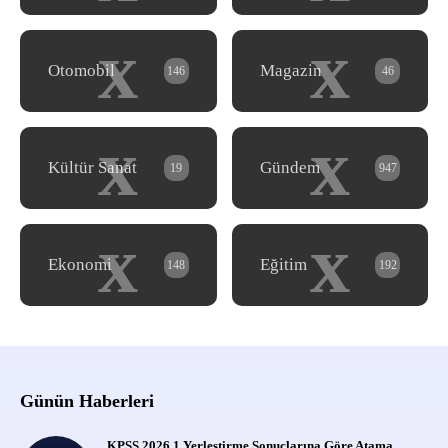
x
x
Otomobil
Magazin
146
46
x
x
Kültür Sanat
Gündem
19
947
x
x
Ekonomi
Eğitim
148
192
Günün Haberleri
KPSS 2026 1 Yerleştirme Sonuçlarına Göre Atama