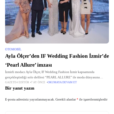
OTOMOBIL
Ayla Ölçer’den IF Wedding Fashion İzmir’de
‘Pearl Allure’ imzası
İzmirli modacı Ayla Ölçer, IF Wedding Fashion İzmir kapsamında
gerçekleştirdiği solo defilesi “PEARL ALLURE” ile moda dünyasına
GAZETE4 EDITÖR
7 AY ÖNCE
OKUMAYA DEVAM ET
unutulmaz bir imza attı.
Bir yanıt yazın
E-posta adresiniz yayınlanmayacak.
Gerekli alanlar
*
ile işaretlenmişlerdir