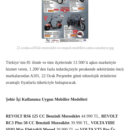
22-ocakta-a101de-motosiklet-ve-moped-modelleri-satisa-sunuluyor.jpg
Türkiye’nin 81 ilinde ve tüm ilçelerinde 13.500’ü aşkın marketiyle
hizmet veren, 1.200’den fazla tedarikçisiyle perakende sektörünün öncü
markalarından A101, 22 Ocak Perşembe günü teknolojik ürünlerini
avantajlı fiyatlarla tüketiciyle buluşturacak.
Şehir İçi Kullanıma Uygun Mobilite Modelleri
REVOLT RS6 125 CC Benzinli Motosiklet
44.990 TL,
REVOLT
RC3 Plus 50 CC Benzinli Motosiklet
39.990 TL,
VOLTA YIDE
SE03 Max Elektrikli Moped
39.990 TL ve
VOLTA VT5 Pro Üç