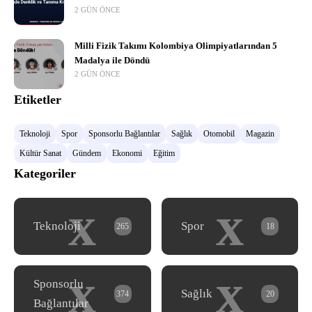
2 GÜN ÖNCE
Milli Fizik Takımı Kolombiya Olimpiyatlarından 5
Madalya ile Döndü
2 GÜN ÖNCE
Etiketler
Teknoloji
Spor
Sponsorlu Bağlantılar
Sağlık
Otomobil
Magazin
Kültür Sanat
Gündem
Ekonomi
Eğitim
Kategoriler
x
x
Teknoloji
Spor
265
18
x
x
Sponsorlu
Sağlık
374
20
Bağlantılar