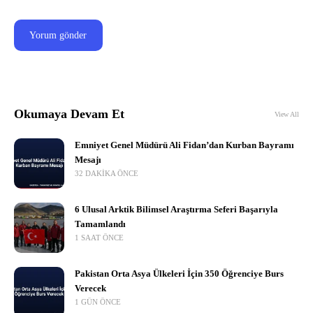
Okumaya Devam Et
View All
Emniyet Genel Müdürü Ali Fidan’dan Kurban Bayramı
Mesajı
32 DAKIKA ÖNCE
6 Ulusal Arktik Bilimsel Araştırma Seferi Başarıyla
Tamamlandı
1 SAAT ÖNCE
Pakistan Orta Asya Ülkeleri İçin 350 Öğrenciye Burs
Verecek
1 GÜN ÖNCE