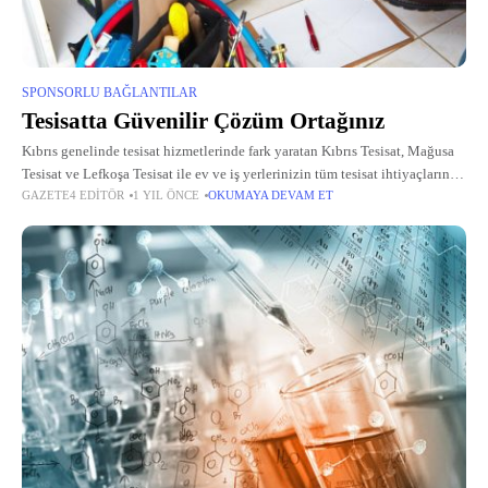
SPONSORLU BAĞLANTILAR
Tesisatta Güvenilir Çözüm Ortağınız
Kıbrıs genelinde tesisat hizmetlerinde fark yaratan Kıbrıs Tesisat, Mağusa
Tesisat ve Lefkoşa Tesisat ile ev ve iş yerlerinizin tüm tesisat ihtiyaçlarını
GAZETE4 EDITÖR
1 YIL ÖNCE
OKUMAYA DEVAM ET
karşılıyor. Su kaçağı tespiti, petek temizliği, kombi bakımı gibi