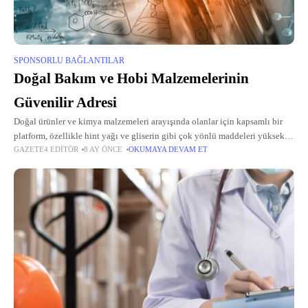
SPONSORLU BAĞLANTILAR
Doğal Bakım ve Hobi Malzemelerinin
Güvenilir Adresi
Doğal ürünler ve kimya malzemeleri arayışında olanlar için kapsamlı bir
platform, özellikle hint yağı ve gliserin gibi çok yönlü maddeleri yüksek
GAZETE4 EDITÖR
8 AY ÖNCE
OKUMAYA DEVAM ET
kalitede sunarak dikkat çekiyor. Bu platform, kozmetik üretiminden ev