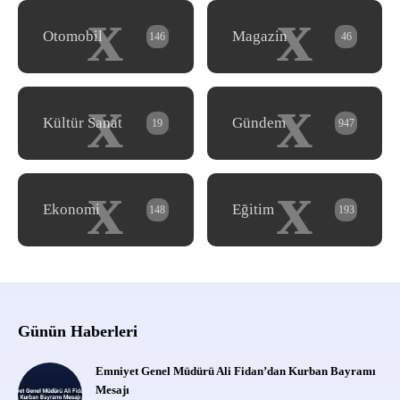
x
x
Otomobil
Magazin
146
46
x
x
Kültür Sanat
Gündem
19
947
x
x
Ekonomi
Eğitim
148
193
Günün Haberleri
Emniyet Genel Müdürü Ali Fidan’dan Kurban Bayramı
Mesajı