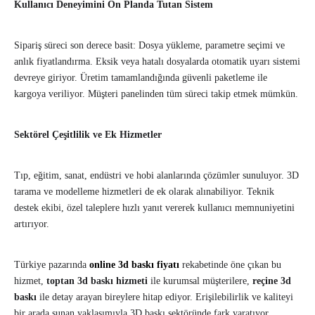
Kullanıcı Deneyimini Ön Planda Tutan Sistem
Sipariş süreci son derece basit: Dosya yükleme, parametre seçimi ve
anlık fiyatlandırma. Eksik veya hatalı dosyalarda otomatik uyarı sistemi
devreye giriyor. Üretim tamamlandığında güvenli paketleme ile
kargoya veriliyor. Müşteri panelinden tüm süreci takip etmek mümkün.
Sektörel Çeşitlilik ve Ek Hizmetler
Tıp, eğitim, sanat, endüstri ve hobi alanlarında çözümler sunuluyor. 3D
tarama ve modelleme hizmetleri de ek olarak alınabiliyor. Teknik
destek ekibi, özel taleplere hızlı yanıt vererek kullanıcı memnuniyetini
artırıyor.
Türkiye pazarında
online 3d baskı fiyatı
rekabetinde öne çıkan bu
hizmet,
toptan 3d baskı hizmeti
ile kurumsal müşterilere,
reçine 3d
baskı
ile detay arayan bireylere hitap ediyor. Erişilebilirlik ve kaliteyi
bir arada sunan yaklaşımıyla 3D baskı sektöründe fark yaratıyor.