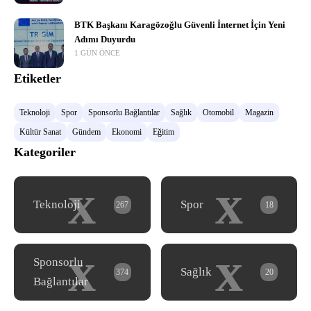
BTK Başkanı Karagözoğlu Güvenli İnternet İçin Yeni
Adımı Duyurdu
1 GÜN ÖNCE
Etiketler
Teknoloji
Spor
Sponsorlu Bağlantılar
Sağlık
Otomobil
Magazin
Kültür Sanat
Gündem
Ekonomi
Eğitim
Kategoriler
x
x
Teknoloji
Spor
267
18
x
x
Sponsorlu
Sağlık
374
20
Bağlantılar