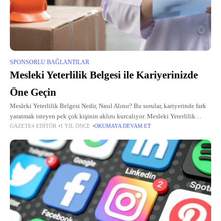
SPONSORLU BAĞLANTILAR
Mesleki Yeterlilik Belgesi ile Kariyerinizde
Öne Geçin
Mesleki Yeterlilik Belgesi Nedir, Nasıl Alınır? Bu sorular, kariyerinde fark
yaratmak isteyen pek çok kişinin aklını kurcalıyor. Mesleki Yeterlilik
GAZETE4 EDITÖR
1 YIL ÖNCE
OKUMAYA DEVAM ET
Belgesi, bireylerin belirli bir meslekte yeterli bilgi, beceri ve yetkinliğe
sahip