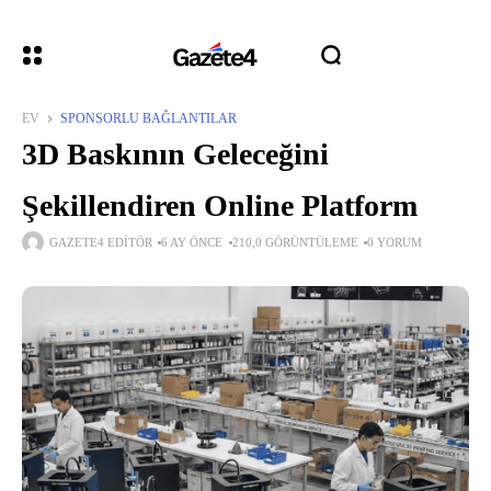
EV
SPONSORLU BAĞLANTILAR
3D Baskının Geleceğini
Şekillendiren Online Platform
GAZETE4 EDITÖR
6 AY ÖNCE
210,0 GÖRÜNTÜLEME
0 YORUM