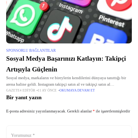
SPONSORLU BAĞLANTILAR
Sosyal Medya Başarınızı Katlayın: Takipçi
Artışıyla Güçlenin
Sosyal medya, markaların ve bireylerin kendilerini dünyaya tanıttığı bir
arena haline geldi. Instagram takipçi satın al ve takipçi satın al
GAZETE4 EDITÖR
11 AY ÖNCE
OKUMAYA DEVAM ET
hizmetleriyle, hesabınızı hızlıca büyütebilir ve sosyal medya hedeflerinize
Bir yanıt yazın
ulaşabilirsiniz. Güvenilir
E-posta adresiniz yayınlanmayacak.
Gerekli alanlar
*
ile işaretlenmişlerdir