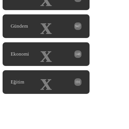
x
Gündem
947
x
Ekonomi
148
x
Eğitim
191