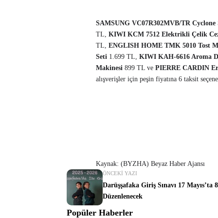
SAMSUNG VC07R302MVB/TR Cyclone 
TL,
KIWI KCM 7512 Elektrikli Çelik C
TL,
ENGLISH HOME TMK 5010 Tost Ma
Seti
1.699 TL,
KIWI KAH-6616 Aroma D
Makinesi
899 TL ve
PIERRE CARDIN Erk
alışverişler için peşin fiyatına 6 taksit seçene
Kaynak: (BYZHA) Beyaz Haber Ajansı
ÖNCEKI YAZI
Darüşşafaka Giriş Sınavı 17 Mayıs’ta 8
Düzenlenecek
Popüler Haberler