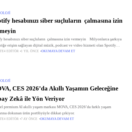
OLOJI
tify hesabınızı siber suçluların çalmasına izin
rmeyin
fy hesabınızı siber suçluların çalmasına izin vermeyin Milyonlarca şarkıya
eriğe erişim sağlayan dijital müzik, podcast ve video hizmeti olan Spotify
TE4 EDITÖR
1 YIL ÖNCE
OKUMAYA DEVAM ET
şık 700 milyon aktif kullanıcıya sahip.
OLOJI
A, CES 2026’da Akıllı Yaşamın Geleceğine
ay Zekâ ile Yön Veriyor
el premium AI akıllı yaşam markası MOVA, CES 2026’da farklı yaşam
arına dokunan ürün portföyüyle dikkat çekiyor.
TE4 EDITÖR
7 AY ÖNCE
OKUMAYA DEVAM ET