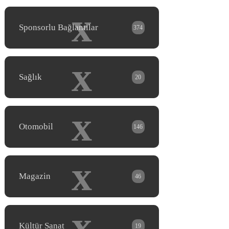
x
Sponsorlu Bağlantılar
374
x
Sağlık
20
x
Otomobil
146
x
Magazin
46
x
Kültür Sanat
19