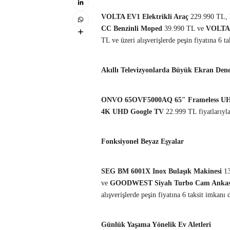
VOLTA EV1 Elektrikli Araç
229.990 TL,
CC Benzinli Moped
39.990 TL ve
VOLTA V
TL ve üzeri alışverişlerde peşin fiyatına 6 ta
Akıllı Televizyonlarda Büyük Ekran Den
ONVO 65OVF5000AQ 65″ Frameless U
4K UHD Google TV
22.999 TL fiyatlarıyla,
Fonksiyonel Beyaz Eşyalar
SEG BM 6001X Inox Bulaşık Makinesi
1
ve
GOODWEST Siyah Turbo Cam Ankast
alışverişlerde peşin fiyatına 6 taksit imkanı
Günlük Yaşama Yönelik Ev Aletleri