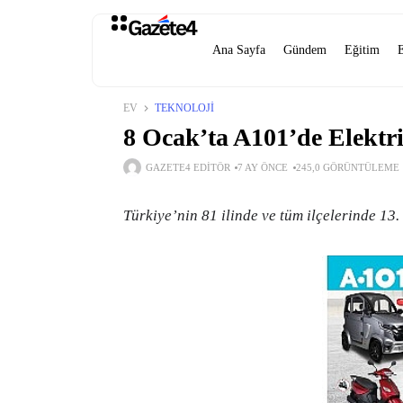
Ana Sayfa
Gündem
Eğitim
EV
TEKNOLOJI
8 Ocak’ta A101’de Elektr
GAZETE4 EDITÖR
7 AY ÖNCE
245,0 GÖRÜNTÜLEME
Türkiye’nin 81 ilinde ve tüm ilçelerinde 13.