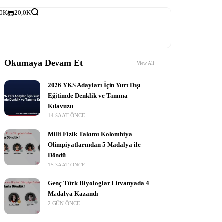
,0K
20,0K
Okumaya Devam Et
View All
2026 YKS Adayları İçin Yurt Dışı
Eğitimde Denklik ve Tanıma
Kılavuzu
14 SAAT ÖNCE
Milli Fizik Takımı Kolombiya
Olimpiyatlarından 5 Madalya ile
Döndü
15 SAAT ÖNCE
Genç Türk Biyologlar Litvanyada 4
Madalya Kazandı
2 GÜN ÖNCE