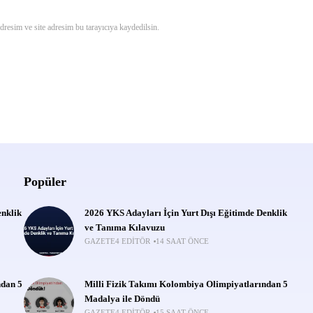
resim ve site adresim bu tarayıcıya kaydedilsin.
Popüler
enklik
2026 YKS Adayları İçin Yurt Dışı Eğitimde Denklik
ve Tanıma Kılavuzu
GAZETE4 EDITÖR
14 SAAT ÖNCE
ndan 5
Milli Fizik Takımı Kolombiya Olimpiyatlarından 5
Madalya ile Döndü
GAZETE4 EDITÖR
15 SAAT ÖNCE