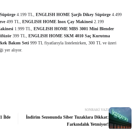
Süpürge
4.199 TL,
ENGLISH HOME Şarjlı Dikey Süpürge
4.499
ezve
499 TL,
ENGLISH HOME Inox Çay Makinesi
2.199
kinesi
1.999 TL,
ENGLISH HOME MBS 3001 Mini Blender
ifüzör
399 TL,
ENGLISH HOME SKM 4010 Saç Kurutma
ek Bakım Seti
999 TL fiyatlarıyla
listelenirken, 300 TL ve üzeri
ği yer alıyor.
SONRAKI YAZI
1 İlde
İndirim Sezonunda Siber Tuzaklara Dikkat:
Farkındalık Yetmiyor!