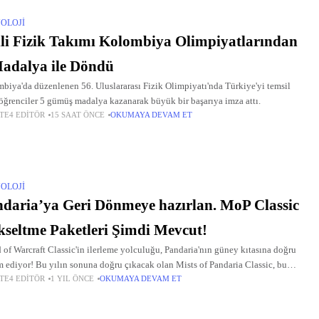
OLOJI
li Fizik Takımı Kolombiya Olimpiyatlarından
adalya ile Döndü
biya'da düzenlenen 56. Uluslararası Fizik Olimpiyatı'nda Türkiye'yi temsil
öğrenciler 5 gümüş madalya kazanarak büyük bir başarıya imza attı.
TE4 EDITÖR
15 SAAT ÖNCE
OKUMAYA DEVAM ET
OLOJI
daria’ya Geri Dönmeye hazırlan. MoP Classic
seltme Paketleri Şimdi Mevcut!
 of Warcraft Classic'in ilerleme yolculuğu, Pandaria'nın güney kıtasına doğru
 ediyor! Bu yılın sonuna doğru çıkacak olan Mists of Pandaria Classic, bu
TE4 EDITÖR
1 YIL ÖNCE
OKUMAYA DEVAM ET
leme paketi ile oyuncuları WoW tarihinin sevilen dönemine dönmeye