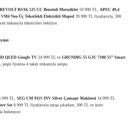
REVOLT RSX6 125 CC Benzinli Motosiklet
59.990 TL,
APEC 49,4
M4 Neo Üç Tekerlekli Elektrikli Moped
39.990 TL fiyatlarıyla, 300
ksit imkanıyla tüketicileri bekliyor.
eyimi
HD QLED Google TV
24.999 TL ve
GRUNDIG 55 GJU 7100 55” Smart
 peşin fiyatına 4 taksit imkanıyla satışta.
3.999 TL,
SEG CM 911S INV Silver Çamaşır Makinesi
14.999 TL
re Set
8.999 TL fiyatlarıyla
satışa çıkarken, 300 TL ve üzeri
 da bulunuyor.