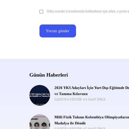
Daha sonraki yorumlarımda kullanılması için adım, e-posta ad
Günün Haberleri
2026 YKS Adayları İçin Yurt Dışı Eğitimde D
ve Tanıma Kılavuzu
GAZETE4 EDITÖR
14 SAAT ÖNCE
Milli Fizik Takımı Kolombiya Olimpiyatları
Madalya ile Döndü
GAZETE4 EDITÖR
15 SAAT ÖNCE