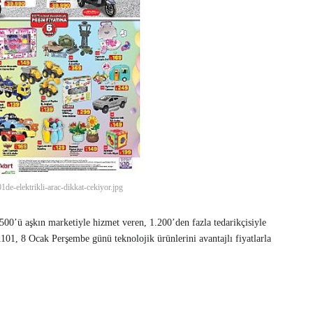
1de-elektrikli-arac-dikkat-cekiyor.jpg
500’ü aşkın marketiyle hizmet veren, 1.200’den fazla tedarikçisiyle
01, 8 Ocak Perşembe günü teknolojik ürünlerini avantajlı fiyatlarla