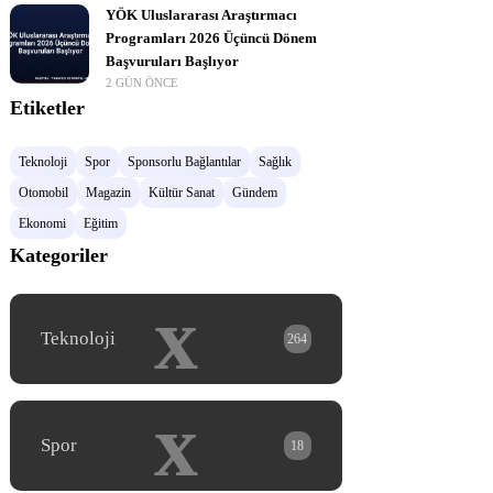
YÖK Uluslararası Araştırmacı
Programları 2026 Üçüncü Dönem
Başvuruları Başlıyor
2 GÜN ÖNCE
Etiketler
Teknoloji
Spor
Sponsorlu Bağlantılar
Sağlık
Otomobil
Magazin
Kültür Sanat
Gündem
Ekonomi
Eğitim
Kategoriler
x
Teknoloji
264
x
Spor
18