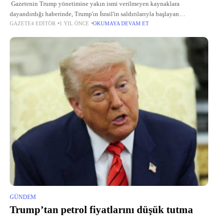
Gazetenin Trump yönetimine yakın ismi verilmeyen kaynaklara
dayandırdığı haberinde, Trump'ın İsrail'in saldırılarıyla başlayan
GAZETE4 EDITÖR
1 YIL ÖNCE
OKUMAYA DEVAM ET
çatışmalara dahil olmaktaki çekinceleri değerlendirildi. Yönetime yakın
üç kişi, Trump'ın son günlerde petrol zengini Libya'nın
GÜNDEM
Trump’tan petrol fiyatlarını düşük tutma