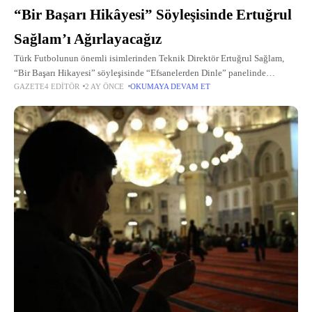
“Bir Başarı Hikâyesi” Söyleşisinde Ertuğrul
Sağlam’ı Ağırlayacağız
Türk Futbolunun önemli isimlerinden Teknik Direktör Ertuğrul Sağlam,
“Bir Başarı Hikayesi” söyleşisinde “Efsanelerden Dinle” panelinde
GAZETE4 EDITÖR
2 AY ÖNCE
OKUMAYA DEVAM ET
Nevşehirlilerle buluşacak.