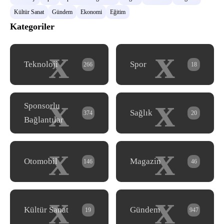
Kültür Sanat
Gündem
Ekonomi
Eğitim
Kategoriler
x
x
Teknoloji
Spor
266
18
x
x
Sponsorlu
Sağlık
374
20
Bağlantılar
x
x
Otomobil
Magazin
146
46
x
x
Kültür Sanat
Gündem
19
947