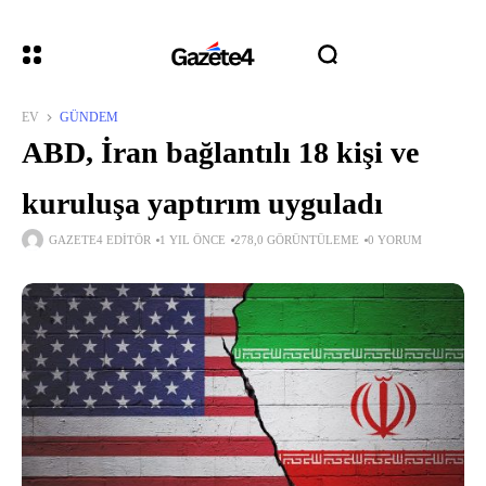
EV
GÜNDEM
ABD, İran bağlantılı 18 kişi ve
kuruluşa yaptırım uyguladı
GAZETE4 EDITÖR
1 YIL ÖNCE
278,0 GÖRÜNTÜLEME
0 YORUM