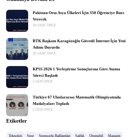
Pakistan Orta Asya Ülkeleri İçin 350 Öğrenciye Burs
Verecek
20 SAAT ÖNCE
BTK Başkanı Karagözoğlu Güvenli İnternet İçin Yeni
Adımı Duyurdu
20 SAAT ÖNCE
KPSS 2026 1 Yerleştirme Sonuçlarına Göre Atama
Süreci Başladı
2 GÜN ÖNCE
Türkiye 67 Uluslararası Matematik Olimpiyatında
Madalyaları Topladı
2 GÜN ÖNCE
Etiketler
Teknoloji
Spor
Sponsorlu Bağlantılar
Sağlık
Otomobil
Magazin