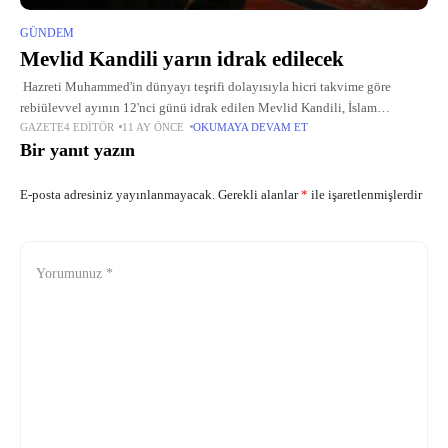
GÜNDEM
Mevlid Kandili yarın idrak edilecek
Hazreti Muhammed'in dünyayı teşrifi dolayısıyla hicri takvime göre
rebiülevvel ayının 12'nci günü idrak edilen Mevlid Kandili, İslam
GAZETE4 EDITÖR
11 AY ÖNCE
OKUMAYA DEVAM ET
toplumlarında peygamber sevgisinin kültürel hayata yansıması olarak
Bir yanıt yazın
asırlardır kutlanıyor. Sözlükte "doğum
E-posta adresiniz yayınlanmayacak.
Gerekli alanlar
*
ile işaretlenmişlerdir