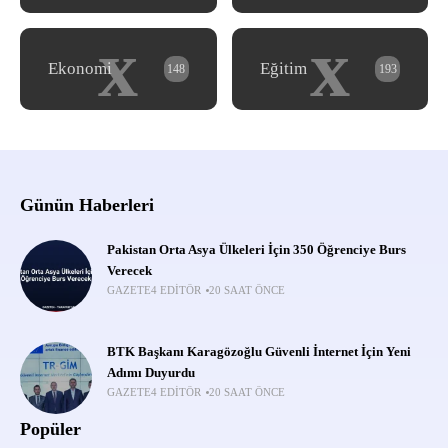
x
x
Ekonomi
Eğitim
148
193
Günün Haberleri
Pakistan Orta Asya Ülkeleri İçin 350 Öğrenciye Burs
Verecek
GAZETE4 EDITÖR
20 SAAT ÖNCE
BTK Başkanı Karagözoğlu Güvenli İnternet İçin Yeni
Adımı Duyurdu
GAZETE4 EDITÖR
20 SAAT ÖNCE
Popüler