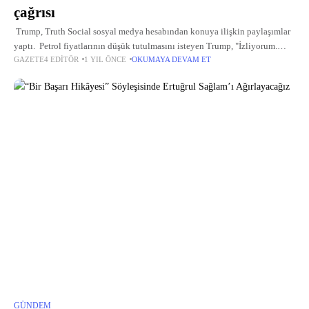
çağrısı
Trump, Truth Social sosyal medya hesabından konuya ilişkin paylaşımlar
yaptı. Petrol fiyatlarının düşük tutulmasını isteyen Trump, "İzliyorum.
GAZETE4 EDITÖR
1 YIL ÖNCE
OKUMAYA DEVAM ET
Düşmanın ekmeğine yağ sürüyorsunuz, yapmayın." ifadelerini kullandı.
Trump, diğer bir
GÜNDEM