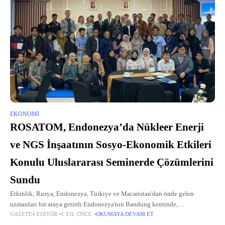
EKONOMI
ROSATOM, Endonezya’da Nükleer Enerji
ve NGS İnşaatının Sosyo-Ekonomik Etkileri
Konulu Uluslararası Seminerde Çözümlerini
Sundu
Etkinlik; Rusya, Endonezya, Türkiye ve Macaristan'dan önde gelen
uzmanları bir araya getirdi Endonezya'nın Bandung kentinde,
GAZETE4 EDITÖR
1 YIL ÖNCE
OKUMAYA DEVAM ET
“Endonezya’da Modern Nükleer Teknolojiler ve Nükleer Güç Santrali