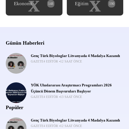
x
x
Ekonomi
Eğitim
148
190
Günün Haberleri
Genç Türk Biyologlar Litvanyada 4 Madalya Kazandı
GAZETE4 EDITÖR
12 SAAT ÖNCE
YÖK Uluslararası Araştırmacı Programları 2026
Üçüncü Dönem Başvuruları Başlıyor
GAZETE4 EDITÖR
13 SAAT ÖNCE
Popüler
Genç Türk Biyologlar Litvanyada 4 Madalya Kazandı
GAZETE4 EDITÖR
12 SAAT ÖNCE