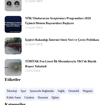
12 SAAT ÖNCE
YÖK Uluslararası Araştırmacı Programları 2026
Üçüncü Dönem Başvuruları Başlıyor
13 SAAT ÖNCE
İçişleri Bakanlığı İnternet Sitesi Veri ve Çerez Politikası
22 SAAT ÖNCE
TÜBİTAK Fen Lisesi İlk Mezunlarıyla YKS’de Büyük
Başarı Yakaladı
2 GÜN ÖNCE
Etiketler
Teknoloji
Spor
Sponsorlu Bağlantılar
Sağlık
Otomobil
Magazin
Kültür Sanat
Gündem
Ekonomi
Eğitim
Kategoriler