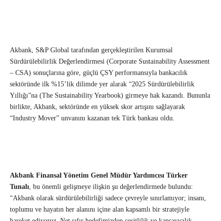
Akbank, S&P Global tarafından gerçekleştirilen Kurumsal
Sürdürülebilirlik Değerlendirmesi (Corporate Sustainability Assessment
– CSA) sonuçlarına göre, güçlü ÇSY performansıyla bankacılık
sektöründe ilk %15’lik dilimde yer alarak “2025 Sürdürülebilirlik
Yıllığı”na (The Sustainability Yearbook) girmeye hak kazandı. Bununla
birlikte, Akbank, sektöründe en yüksek skor artışını sağlayarak
“Industry Mover” unvanını kazanan tek Türk bankası oldu.
Akbank Finansal Yönetim Genel Müdür Yardımcısı Türker
Tunalı
, bu önemli gelişmeye ilişkin şu değerlendirmede bulundu:
“Akbank olarak sürdürülebilirliği sadece çevreyle sınırlamıyor; insanı,
toplumu ve hayatın her alanını içine alan kapsamlı bir stratejiyle
hareket ediyoruz. Net sıfır hedefimizden çeşitlilik ve kapsayıcılık