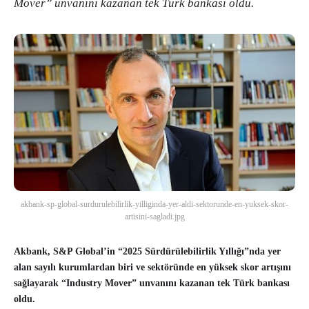
Mover” unvanını kazanan tek Türk bankası oldu.
akbank-sp-global-surdurulebilirlik-yilliginda-yer-aldi-sektorunde-en-yuksek-skor-
artisini-sagladi.jpg
Akbank, S&P Global’in “2025 Sürdürülebilirlik Yıllığı”nda yer
alan sayılı kurumlardan biri ve sektöründe en yüksek skor artışını
sağlayarak “Industry Mover” unvanını kazanan tek Türk bankası
oldu.