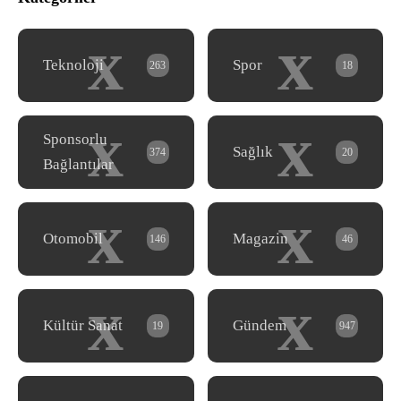
x
x
Teknoloji
Spor
263
18
x
x
Sponsorlu
Sağlık
374
20
Bağlantılar
x
x
Otomobil
Magazin
146
46
x
x
Kültür Sanat
Gündem
19
947