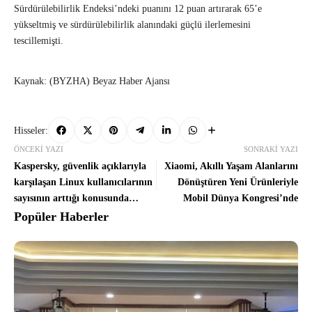
Sürdürülebilirlik Endeksi’ndeki puanını 12 puan artırarak 65’e
yükseltmiş ve sürdürülebilirlik alanındaki güçlü ilerlemesini
tescillemişti.
Kaynak: (BYZHA) Beyaz Haber Ajansı
Hisseler:
ÖNCEKI YAZI
SONRAKI YAZI
Kaspersky, güvenlik açıklarıyla
Xiaomi, Akıllı Yaşam Alanlarını
karşılaşan Linux kullanıcılarının
Dönüştüren Yeni Ürünleriyle
sayısının arttığı konusunda
Mobil Dünya Kongresi’nde
uyarıda bulunuyor!
Popüler Haberler