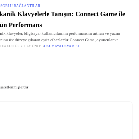
SORLU BAĞLANTILAR
anik Klavyelerle Tanışın: Connect Game ile
tün Performans
ik klavyeler, bilgisayar kullanıcılarının performansını artıran ve yazım
runu üst düzeye çıkaran eşsiz cihazlardır. Connect Game, oyuncular ve
TE4 EDITÖR
11 AY ÖNCE
OKUMAYA DEVAM ET
syoneller için tasarlanmış geniş bir mekanik klavye yelpazesi sunarak, her türlü
aca
işaretlenmişlerdir