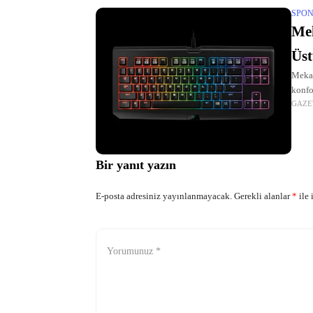
SPON
Mek
Üs
Mekan
konfo
GAZE
profe
ihtiy
Bir yanıt yazın
E-posta adresiniz yayınlanmayacak.
Gerekli alanlar
*
ile 