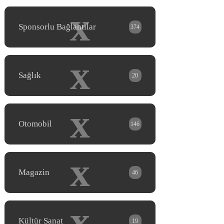
x
Sponsorlu Bağlantılar
374
x
Sağlık
20
x
Otomobil
146
x
Magazin
46
x
Kültür Sanat
19