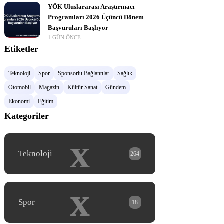
YÖK Uluslararası Araştırmacı
Programları 2026 Üçüncü Dönem
Başvuruları Başlıyor
1 GÜN ÖNCE
Etiketler
Teknoloji
Spor
Sponsorlu Bağlantılar
Sağlık
Otomobil
Magazin
Kültür Sanat
Gündem
Ekonomi
Eğitim
Kategoriler
x
Teknoloji
264
x
Spor
18