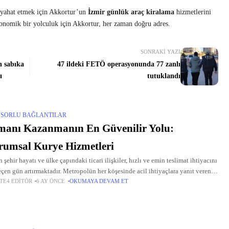
eyahat etmek için Akkortur’un
İzmir günlük araç kiralama
hizmetlerini
ekonomik bir yolculuk için Akkortur, her zaman doğru adres.
SONRAKI YAZI
n sabıka
47 ildeki FETÖ operasyonunda 77 zanlı
ı
tutuklandı
SORLU BAĞLANTILAR
anı Kazanmanın En Güvenilir Yolu:
umsal Kurye Hizmetleri
 şehir hayatı ve ülke çapındaki ticari ilişkiler, hızlı ve emin teslimat ihtiyacını
eçen gün artırmaktadır. Metropolün her köşesinde acil ihtiyaçlara yanıt veren
TE4 EDITÖR
6 AY ÖNCE
OKUMAYA DEVAM ET
bul kurye hizmetleri ile Türkiye'nin dört