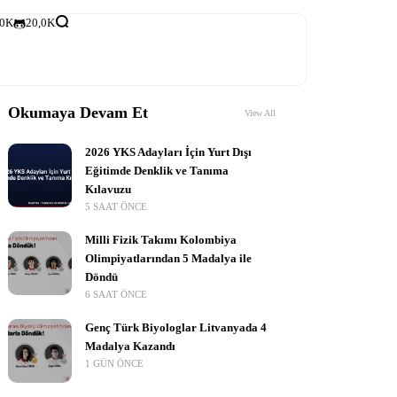
,0K
20,0K
Okumaya Devam Et
View All
2026 YKS Adayları İçin Yurt Dışı
Eğitimde Denklik ve Tanıma
Kılavuzu
5 SAAT ÖNCE
Milli Fizik Takımı Kolombiya
Olimpiyatlarından 5 Madalya ile
Döndü
6 SAAT ÖNCE
Genç Türk Biyologlar Litvanyada 4
Madalya Kazandı
1 GÜN ÖNCE