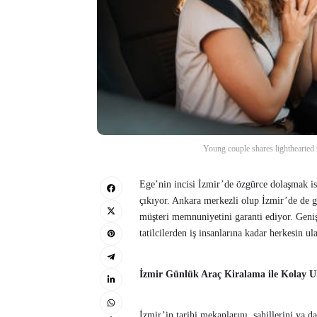
Young couple shares lighthearted 
Ege’nin incisi İzmir’de özgürce dolaşmak is
çıkıyor. Ankara merkezli olup İzmir’de de g
müşteri memnuniyetini garanti ediyor. Geniş
tatilcilerden iş insanlarına kadar herkesin u
İzmir Günlük Araç Kiralama ile Kolay U
İzmir’in tarihi mekanlarını, sahillerini ya d