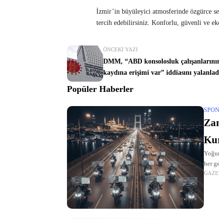
İzmir’in büyüleyici atmosferinde özgürce s
tercih edebilirsiniz. Konforlu, güvenli ve 
ÖNCEKI YAZI
DMM, “ABD konsolosluk çalışanlarını
kaydına erişimi var” iddiasını yalanlad
Popüler Haberler
SPON
Zam
Kur
Yoğun
her g
GAZE
istan