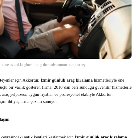
moments and laughter during their adventurous car journey
teyenler için Akkortur,
İzmir günlük araç kiralama
hizmetleriyle öne
üçlü bir varlık gösteren firma, 2010’dan beri sunduğu güvenilir hizmetlerle
 araç yelpazesi, uygun fiyatlar ve profesyonel ekibiyle Akkortur,
laşım ihtiyaçlarına çözüm sunuyor.
laşım
a çevresindeki antik kentleri keşfetmek için
İzmir günlük araç kiralama