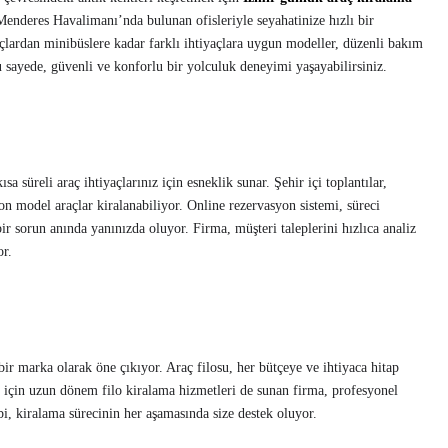
Menderes Havalimanı’nda bulunan ofisleriyle seyahatinize hızlı bir
lardan minibüslere kadar farklı ihtiyaçlara uygun modeller, düzenli bakım
Bu sayede, güvenli ve konforlu bir yolculuk deneyimi yaşayabilirsiniz.
ısa süreli araç ihtiyaçlarınız için esneklik sunar. Şehir içi toplantılar,
son model araçlar kiralanabiliyor. Online rezervasyon sistemi, süreci
bir sorun anında yanınızda oluyor. Firma, müşteri taleplerini hızlıca analiz
or.
ir marka olarak öne çıkıyor. Araç filosu, her bütçeye ve ihtiyaca hitap
 için uzun dönem filo kiralama hizmetleri de sunan firma, profesyonel
bi, kiralama sürecinin her aşamasında size destek oluyor.