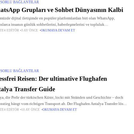
SORLU BAĞLANTILAR
tsApp Grupları ve Sohbet Dünyasının Kalbi
üzde dijital iletişimde en popüler platformlardan biri olan WhatsApp,
nlarca insanın günlük sohbetlerini, haberleşmelerini ve topluluk
TE4 EDITÖR
3 AY ÖNCE
OKUMAYA DEVAM ET
eşimlerini kolaylaştırıyor. Özellikle whatsapp grupları, whatsapp sohbet
arı ve türk whatsapp grupları arayışında olanlar
SORLU BAĞLANTILAR
essfrei Reisen: Der ultimative Flughafen
alya Transfer Guide
ya, die Perle der türkischen Küste, lockt mit Stränden und Geschichte – doch
instieg hängt vom richtigen Transport ab. Der Flughafen Antalya Transfer löst
TE4 EDITÖR
10 AY ÖNCE
OKUMAYA DEVAM ET
legant, unterstützt vom zuverlässigen