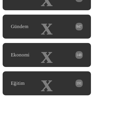
x
Gündem
947
x
Ekonomi
148
x
Eğitim
191