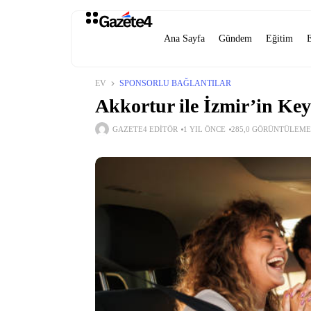
Ana Sayfa
Gündem
Eğitim
EV
SPONSORLU BAĞLANTILAR
Akkortur ile İzmir’in Key
GAZETE4 EDITÖR
1 YIL ÖNCE
285,0 GÖRÜNTÜLEME