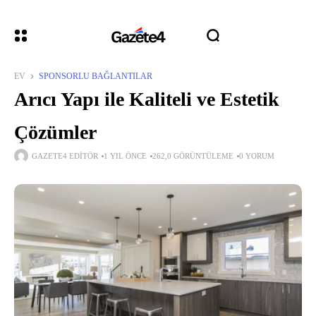
EV
SPONSORLU BAĞLANTILAR
Arıcı Yapı ile Kaliteli ve Estetik
Çözümler
GAZETE4 EDITÖR
1 YIL ÖNCE
262,0 GÖRÜNTÜLEME
0 YORUM