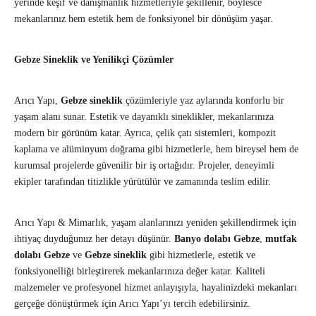
yerinde keşif ve danışmanlık hizmetleriyle şekillenir, böylesce
mekanlarınız hem estetik hem de fonksiyonel bir dönüşüm yaşar.
Gebze Sineklik ve Yenilikçi Çözümler
Arıcı Yapı,
Gebze sineklik
çözümleriyle yaz aylarında konforlu bir
yaşam alanı sunar. Estetik ve dayanıklı sineklikler, mekanlarınıza
modern bir görünüm katar. Ayrıca, çelik çatı sistemleri, kompozit
kaplama ve alüminyum doğrama gibi hizmetlerle, hem bireysel hem de
kurumsal projelerde güvenilir bir iş ortağıdır. Projeler, deneyimli
ekipler tarafından titizlikle yürütülür ve zamanında teslim edilir.
Arıcı Yapı & Mimarlık, yaşam alanlarınızı yeniden şekillendirmek için
ihtiyaç duyduğunuz her detayı düşünür.
Banyo dolabı Gebze
,
mutfak
dolabı Gebze
ve
Gebze sineklik
gibi hizmetlerle, estetik ve
fonksiyonelliği birleştirerek mekanlarınıza değer katar. Kaliteli
malzemeler ve profesyonel hizmet anlayışıyla, hayalinizdeki mekanları
gerçeğe dönüştürmek için Arıcı Yapı’yı tercih edebilirsiniz.