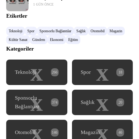
1 GÜN ÖNCE
Etiketler
Teknoloji
Spor
Sponsorlu Bağlantılar
Sağlık
Otomobil
Magazin
Kültür Sanat
Gündem
Ekonomi
Eğitim
Kategoriler
x
x
Teknoloji
Spor
266
18
x
x
Sponsorlu
Sağlık
374
20
Bağlantılar
x
x
Otomobil
Magazin
146
46