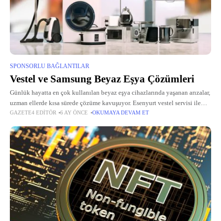
SPONSORLU BAĞLANTILAR
Vestel ve Samsung Beyaz Eşya Çözümleri
Günlük hayatta en çok kullanılan beyaz eşya cihazlarında yaşanan arızalar,
uzman ellerde kısa sürede çözüme kavuşuyor. Esenyurt vestel servisi ile
GAZETE4 EDITÖR
6 AY ÖNCE
OKUMAYA DEVAM ET
Vestel çamaşır makineleri, buzdolapları ve fırınlarda pompa, kart veya
sensör