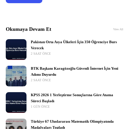
Okumaya Devam Et
View All
Pakistan Orta Asya Ülkeleri İçin 350 Öğrenciye Burs
Verecek
2 SAAT ÖNCE
BTK Başkanı Karagözoğlu Güvenli İnternet İçin Yeni
Adımı Duyurdu
2 SAAT ÖNCE
KPSS 2026 1 Yerleştirme Sonuçlarına Göre Atama
Süreci Başladı
1 GÜN ÖNCE
Türkiye 67 Uluslararası Matematik Olimpiyatında
Madalyaları Topladı