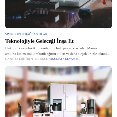
SPONSORLU BAĞLANTILAR
Teknolojiyle Geleceği İnşa Et
Elektronik ve robotik tutkunlarının buluşma noktası olan Masroco,
arduino kit, masrokit robotik eğitim kitleri ve daha birçok ürünle teknoloji
GAZETE4 EDITÖR
1 YIL ÖNCE
OKUMAYA DEVAM ET
dünyasında fark yaratıyor. Kullanıcılarına hem eğitim hem de hobi amaçlı
geniş