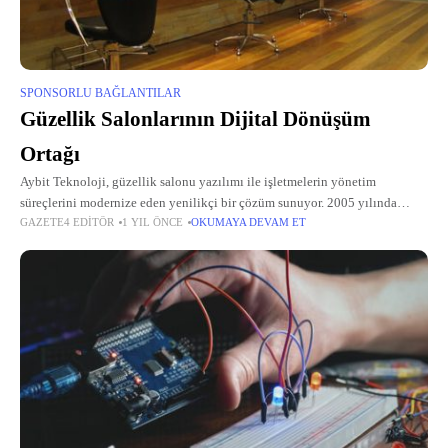
SPONSORLU BAĞLANTILAR
Güzellik Salonlarının Dijital Dönüşüm
Ortağı
Aybit Teknoloji, güzellik salonu yazılımı ile işletmelerin yönetim
süreçlerini modernize eden yenilikçi bir çözüm sunuyor. 2005 yılında
GAZETE4 EDITÖR
1 YIL ÖNCE
OKUMAYA DEVAM ET
Kocaeli’de kurulan firma, bugün Bilişim Vadisi’nde faaliyetlerini
sürdürerek güzellik sektörüne yönelik teknolojik ihtiyaçları