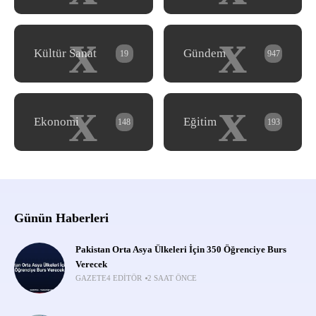
x
x
Kültür Sanat
Gündem
19
947
x
x
Ekonomi
Eğitim
148
193
Günün Haberleri
Pakistan Orta Asya Ülkeleri İçin 350 Öğrenciye Burs
Verecek
GAZETE4 EDITÖR
2 SAAT ÖNCE