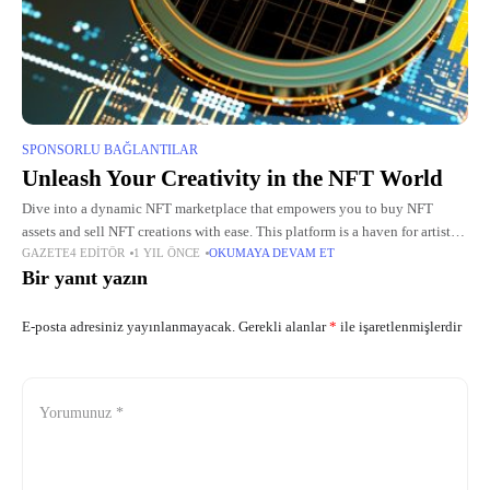
SPONSORLU BAĞLANTILAR
Unleash Your Creativity in the NFT World
Dive into a dynamic NFT marketplace that empowers you to buy NFT
assets and sell NFT creations with ease. This platform is a haven for artists,
GAZETE4 EDITÖR
1 YIL ÖNCE
OKUMAYA DEVAM ET
collectors, and innovators, offering
Bir yanıt yazın
E-posta adresiniz yayınlanmayacak.
Gerekli alanlar
*
ile işaretlenmişlerdir