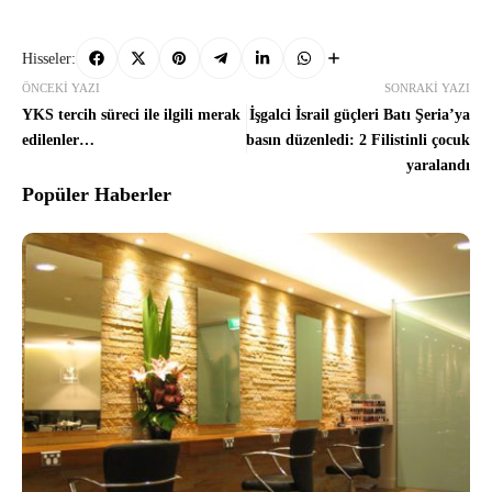
Hisseler:
ÖNCEKI YAZI
SONRAKI YAZI
YKS tercih süreci ile ilgili merak
İşgalci İsrail güçleri Batı Şeria’ya
edilenler…
basın düzenledi: 2 Filistinli çocuk
yaralandı
Popüler Haberler