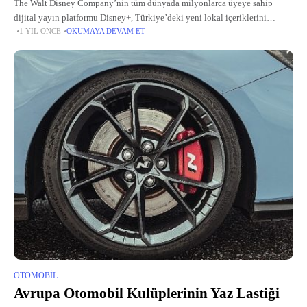
The Walt Disney Company’nin tüm dünyada milyonlarca üyeye sahip
dijital yayın platformu Disney+, Türkiye’deki yeni lokal içeriklerini
1 YIL ÖNCE
OKUMAYA DEVAM ET
izleyicilerle buluşturmaya devam ediyor.
OTOMOBIL
Avrupa Otomobil Kulüplerinin Yaz Lastiği