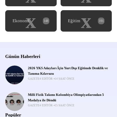
x
x
Ekonomi
Eğitim
148
191
Günün Haberleri
2026 YKS Adayları İçin Yurt Dışı Eğitimde Denklik ve
Tanıma Kılavuzu
GAZETE4 EDITÖR
14 SAAT ÖNCE
Milli Fizik Takımı Kolombiya Olimpiyatlarından 5
Madalya ile Döndü
GAZETE4 EDITÖR
15 SAAT ÖNCE
Popüler