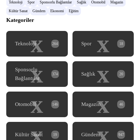
Teknoloji
Spor
Sponsorlu Bağlantılar
Sağlık
Otomobil
Magazin
Kültür Sanat
Gündem
Ekonomi
Eğitim
Kategoriler
x
x
Teknoloji
Spor
264
18
x
x
Sponsorlu
Sağlık
374
20
Bağlantılar
x
x
Otomobil
Magazin
146
46
x
x
Kültür Sanat
Gündem
19
947