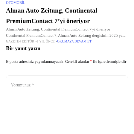
OTOMOBIL
Alman Auto Zeitung, Continental
PremiumContact 7’yi öneriyor
Alman Auto Zeitung, Continental PremiumContact 7'yi öneriyor
Continental PremiumContact 7, Alman Auto Zeitung dergisinin 2025 yaz
GAZETE4 EDITÖR
1 YIL ÖNCE
OKUMAYA DEVAM ET
lastiği testinde "yüksek derecede tavsiye edilen" lastik olarak seçildi.
Bir yanıt yazın
E-posta adresiniz yayınlanmayacak.
Gerekli alanlar
*
ile işaretlenmişlerdir