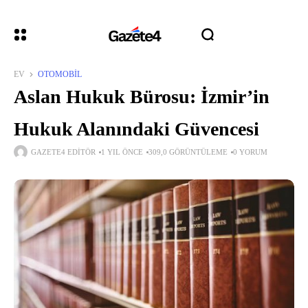
EV
OTOMOBIL
Aslan Hukuk Bürosu: İzmir’in
Hukuk Alanındaki Güvencesi
GAZETE4 EDITÖR
1 YIL ÖNCE
309,0 GÖRÜNTÜLEME
0 YORUM