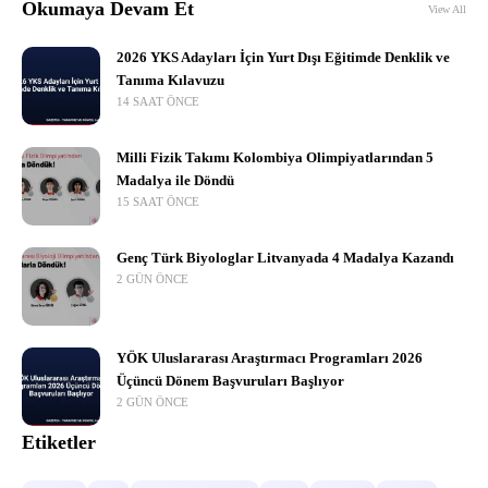
Okumaya Devam Et
View All
2026 YKS Adayları İçin Yurt Dışı Eğitimde Denklik ve
Tanıma Kılavuzu
14 SAAT ÖNCE
Milli Fizik Takımı Kolombiya Olimpiyatlarından 5
Madalya ile Döndü
15 SAAT ÖNCE
Genç Türk Biyologlar Litvanyada 4 Madalya Kazandı
2 GÜN ÖNCE
YÖK Uluslararası Araştırmacı Programları 2026
Üçüncü Dönem Başvuruları Başlıyor
2 GÜN ÖNCE
Etiketler