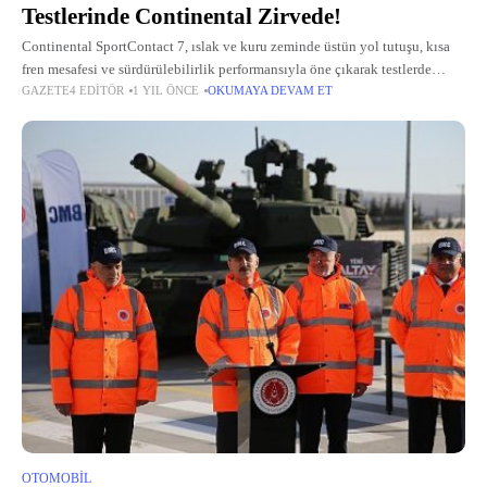
Testlerinde Continental Zirvede!
Continental SportContact 7, ıslak ve kuru zeminde üstün yol tutuşu, kısa
fren mesafesi ve sürdürülebilirlik performansıyla öne çıkarak testlerde
GAZETE4 EDITÖR
1 YIL ÖNCE
OKUMAYA DEVAM ET
zirveye yerleşti.
OTOMOBIL