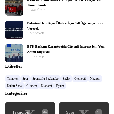
Tamamlandı
4 SAAT ÖNCE
Pakistan Orta Asya Ülkeleri İçin 350 Öğrenciye Burs
Verecek
1 GÜN ÖNCE
BTK Başkanı Karagözoğlu Güvenli İnternet İçin Yeni
Adımı Duyurdu
1 GÜN ÖNCE
Etiketler
Teknoloji
Spor
Sponsorlu Bağlantılar
Sağlık
Otomobil
Magazin
Kültür Sanat
Gündem
Ekonomi
Eğitim
Kategoriler
x
x
Teknoloji
Spor
267
18