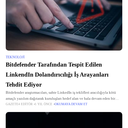
TEKNOLOJI
Bitdefender Tarafından Tespit Edilen
LinkendIn Dolandırıcılığı İş Arayanları
Tehdit Ediyor
Bitdefender araştırmacıları, sahte LinkedIn iş teklifleri aracılığıyla kötü
amaçlı yazılım dağıtarak kuruluşları hedef alan ve hala devam eden bir
GAZETE4 EDITÖR
1 YIL ÖNCE
OKUMAYA DEVAM ET
dolandırıcılık kampanyasını tespit etti.