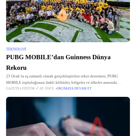
TEKNOLOJI
PUBG MOBILE’dan Guinness Dünya
Rekoru
25 Ocak’ta eş zamanlı olarak gerçekleştirilen rekor denemesi, PUBG
MOBILE topluluğunun farklı kültürler, bölgeler ve ülkeler arasında
GAZETE4 EDITÖR
7 AY ÖNCE
OKUMAYA DEVAM ET
kurduğu bağı gözler önüne serdi.