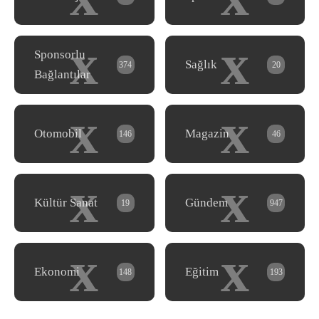
x
x
Sponsorlu
Sağlık
374
20
Bağlantılar
x
x
Otomobil
Magazin
146
46
x
x
Kültür Sanat
Gündem
19
947
x
x
Ekonomi
Eğitim
148
193