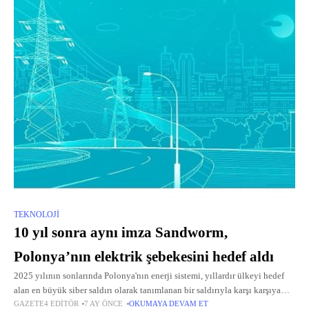
TEKNOLOJI
10 yıl sonra aynı imza Sandworm,
Polonya’nın elektrik şebekesini hedef aldı
2025 yılının sonlarında Polonya'nın enerji sistemi, yıllardır ülkeyi hedef
alan en büyük siber saldırı olarak tanımlanan bir saldırıyla karşı karşıya
GAZETE4 EDITÖR
7 AY ÖNCE
OKUMAYA DEVAM ET
kaldı.