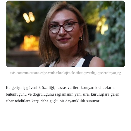
axis-communications-edge-vault-teknolojisi-ile-siber-guvenligi-guclendiriyor.jpg
Bu gelişmiş güvenlik özelliği, hassas verileri koruyarak cihazların
bütünlüğünü ve doğruluğunu sağlamanın yanı sıra, kuruluşlara gelen
siber tehditlere karşı daha güçlü bir dayanıklılık sunuyor.