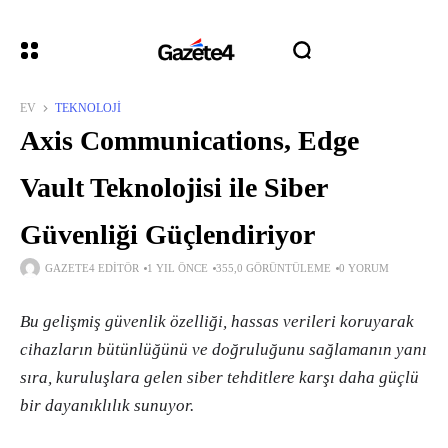
EV
TEKNOLOJI
Axis Communications, Edge
Vault Teknolojisi ile Siber
Güvenliği Güçlendiriyor
GAZETE4 EDITÖR
1 YIL ÖNCE
355,0 GÖRÜNTÜLEME
0 YORUM
Bu gelişmiş güvenlik özelliği, hassas verileri koruyarak
cihazların bütünlüğünü ve doğruluğunu sağlamanın yanı
sıra, kuruluşlara gelen siber tehditlere karşı daha güçlü
bir dayanıklılık sunuyor.