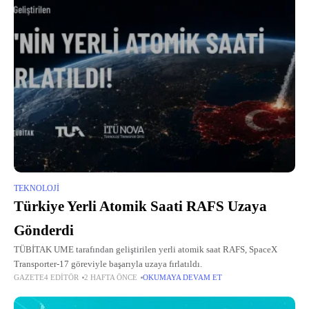
TEKNOLOJI
Türkiye Yerli Atomik Saati RAFS Uzaya
Gönderdi
TÜBİTAK UME tarafından geliştirilen yerli atomik saat RAFS, SpaceX
Transporter-17 göreviyle başarıyla uzaya fırlatıldı.
GAZETE4 EDITÖR
2 HAFTA ÖNCE
OKUMAYA DEVAM ET