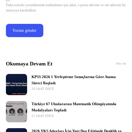
Daha sonraki yorumlarımda kullanılması için adım, e-posta adresim ve site adresim bu
tarayıcıya kaydedilsin.
Okumaya Devam Et
View All
KPSS 2026 1 Yerleştirme Sonuçlarına Göre Atama
Süreci Başladı
20 SAAT ÖNCE
Türkiye 67 Uluslararası Matematik Olimpiyatında
Madalyaları Topladı
21 SAAT ÖNCE
2026 YKS Adayları İçin Yurt Dışı Eğitimde Denklik ve