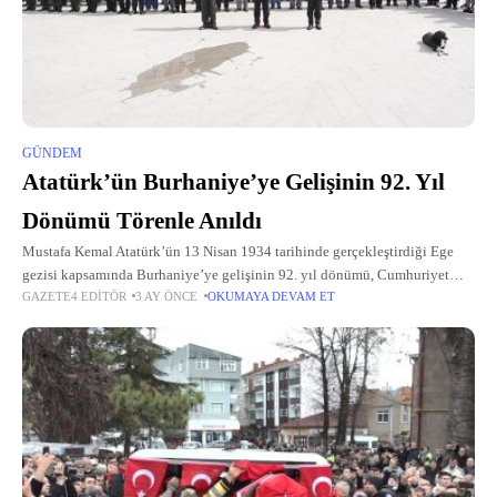
GÜNDEM
Atatürk’ün Burhaniye’ye Gelişinin 92. Yıl
Dönümü Törenle Anıldı
Mustafa Kemal Atatürk’ün 13 Nisan 1934 tarihinde gerçekleştirdiği Ege
gezisi kapsamında Burhaniye’ye gelişinin 92. yıl dönümü, Cumhuriyet
GAZETE4 EDITÖR
3 AY ÖNCE
OKUMAYA DEVAM ET
Meydanı’nda düzenlenen törenle anıldı.