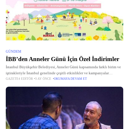
GÜNDEM
İBB’den Anneler Günü İçin Özel İndirimler
İstanbul Büyükşehir Belediyesi, Anneler Günü kapsamında farklı birim ve
iştirakleriyle İstanbul genelinde çeşitli etkinlikler ve kampanyalar
GAZETE4 EDITÖR
3 AY ÖNCE
OKUMAYA DEVAM ET
düzenleyecek.