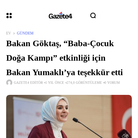
EV
GÜNDEM
Bakan Göktaş, “Baba-Çocuk
Doğa Kampı” etkinliği için
Bakan Yumaklı’ya teşekkür etti
GAZETE4 EDITÖR
1 YIL ÖNCE
274,0 GÖRÜNTÜLEME
0 YORUM