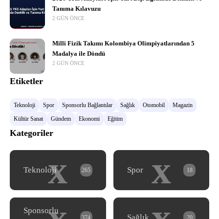
Tanıma Kılavuzu
2 GÜN ÖNCE
Milli Fizik Takımı Kolombiya Olimpiyatlarından 5
Madalya ile Döndü
2 GÜN ÖNCE
Etiketler
Teknoloji
Spor
Sponsorlu Bağlantılar
Sağlık
Otomobil
Magazin
Kültür Sanat
Gündem
Ekonomi
Eğitim
Kategoriler
x
x
Teknoloji
Spor
265
18
x
x
Sponsorlu
Sağlık
374
20