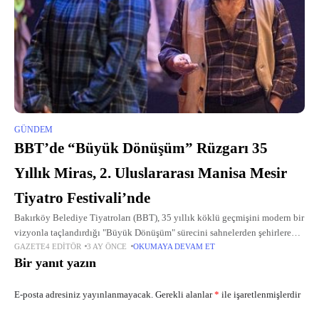
GÜNDEM
BBT’de “Büyük Dönüşüm” Rüzgarı 35
Yıllık Miras, 2. Uluslararası Manisa Mesir
Tiyatro Festivali’nde
Bakırköy Belediye Tiyatroları (BBT), 35 yıllık köklü geçmişini modern bir
vizyonla taçlandırdığı "Büyük Dönüşüm" sürecini sahnelerden şehirlere
GAZETE4 EDITÖR
3 AY ÖNCE
OKUMAYA DEVAM ET
taşıyor.
Bir yanıt yazın
E-posta adresiniz yayınlanmayacak.
Gerekli alanlar
*
ile işaretlenmişlerdir