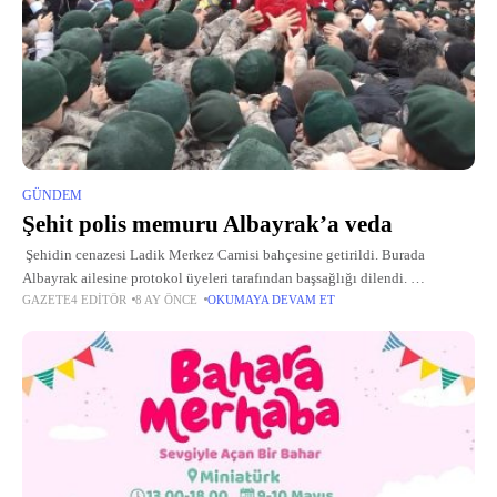
GÜNDEM
Şehit polis memuru Albayrak’a veda
Şehidin cenazesi Ladik Merkez Camisi bahçesine getirildi. Burada
Albayrak ailesine protokol üyeleri tarafından başsağlığı dilendi.
GAZETE4 EDITÖR
8 AY ÖNCE
OKUMAYA DEVAM ET
Albayrak'ın naaşı İl Müftüsü Veysel Çakır tarafından öğlen vakti kılınan
cenaze namazının ardından