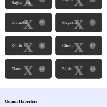
Bağlantılar
x
x
Otomobil
Magazin
146
46
x
x
Kültür Sanat
Gündem
19
947
x
x
Ekonomi
Eğitim
148
192
Günün Haberleri