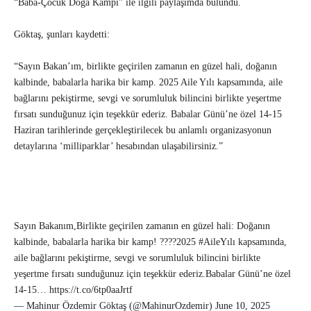
“Baba-Çocuk Doğa Kampı” ile ilgili paylaşımda bulundu.
Göktaş, şunları kaydetti:
“Sayın Bakan’ım, birlikte geçirilen zamanın en güzel hali, doğanın
kalbinde, babalarla harika bir kamp. 2025 Aile Yılı kapsamında, aile
bağlarını pekiştirme, sevgi ve sorumluluk bilincini birlikte yeşertme
fırsatı sunduğunuz için teşekkür ederiz. Babalar Günü’ne özel 14-15
Haziran tarihlerinde gerçekleştirilecek bu anlamlı organizasyonun
detaylarına ‘milliparklar’ hesabından ulaşabilirsiniz.”
Sayın Bakanım,Birlikte geçirilen zamanın en güzel hali: Doğanın
kalbinde, babalarla harika bir kamp! ????2025 #AileYılı kapsamında,
aile bağlarını pekiştirme, sevgi ve sorumluluk bilincini birlikte
yeşertme fırsatı sunduğunuz için teşekkür ederiz.Babalar Günü’ne özel
14-15… https://t.co/6tp0aaJrtf
— Mahinur Özdemir Göktaş (@MahinurOzdemir) June 10, 2025