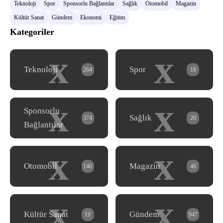
Teknoloji
Spor
Sponsorlu Bağlantılar
Sağlık
Otomobil
Magazin
Kültür Sanat
Gündem
Ekonomi
Eğitim
Kategoriler
x
x
Teknoloji
Spor
264
18
x
x
Sponsorlu
Sağlık
374
20
Bağlantılar
x
x
Otomobil
Magazin
146
46
x
x
Kültür Sanat
Gündem
19
947