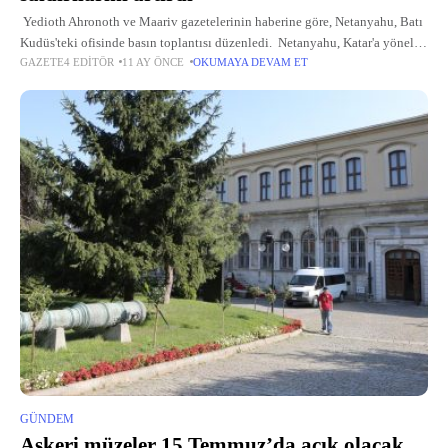
Yedioth Ahronoth ve Maariv gazetelerinin haberine göre, Netanyahu, Batı
Kudüs'teki ofisinde basın toplantısı düzenledi. Netanyahu, Katar'a yönelik
GAZETE4 EDITÖR
11 AY ÖNCE
OKUMAYA DEVAM ET
sert eleştirilerinin olduğunu ve "bunları savaş sırasında ortaya koyduğunu"
söyledi.
GÜNDEM
Askeri müzeler 15 Temmuz’da açık olacak