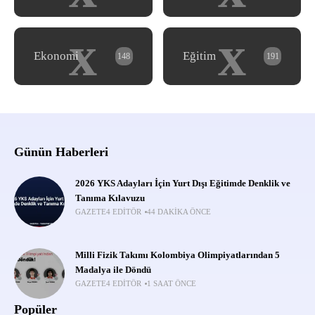
x
x
Ekonomi
Eğitim
148
191
Günün Haberleri
2026 YKS Adayları İçin Yurt Dışı Eğitimde Denklik ve
Tanıma Kılavuzu
GAZETE4 EDITÖR
44 DAKIKA ÖNCE
Milli Fizik Takımı Kolombiya Olimpiyatlarından 5
Madalya ile Döndü
GAZETE4 EDITÖR
1 SAAT ÖNCE
Popüler