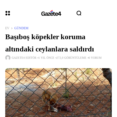
EV
GÜNDEM
Başıboş köpekler koruma
altındaki ceylanlara saldırdı
GAZETE4 EDITÖR
1 YIL ÖNCE
272,0 GÖRÜNTÜLEME
0 YORUM