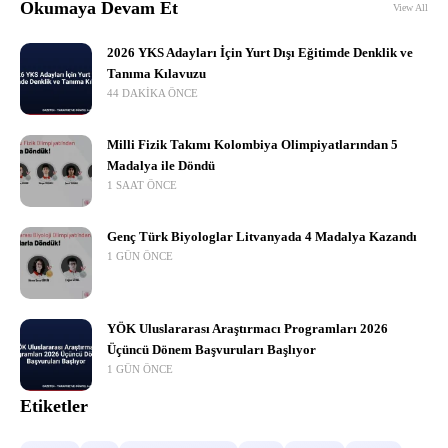
Okumaya Devam Et
View All
2026 YKS Adayları İçin Yurt Dışı Eğitimde Denklik ve
Tanıma Kılavuzu
44 DAKIKA ÖNCE
Milli Fizik Takımı Kolombiya Olimpiyatlarından 5
Madalya ile Döndü
1 SAAT ÖNCE
Genç Türk Biyologlar Litvanyada 4 Madalya Kazandı
1 GÜN ÖNCE
YÖK Uluslararası Araştırmacı Programları 2026
Üçüncü Dönem Başvuruları Başlıyor
1 GÜN ÖNCE
Etiketler