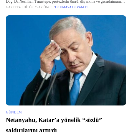
Doç. Dr. Neslihan Tınastepe, protezlerin ömrü, diş sıkma ve gıcırdatmanın
GAZETE4 EDITÖR
5 AY ÖNCE
OKUMAYA DEVAM ET
protezlere etkisi ile ağız bakımı önlemleri hakkında bilgi verdi.
GÜNDEM
Netanyahu, Katar’a yönelik “sözlü”
saldırılarını artırdı