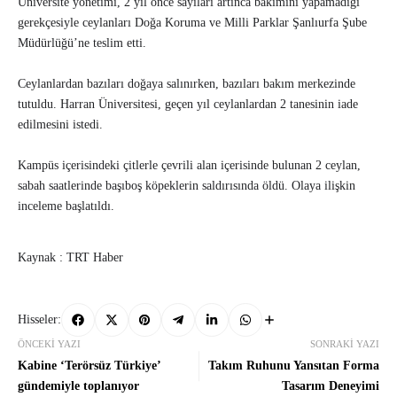
Üniversite yönetimi, 2 yıl önce sayıları artınca bakımını yapamadığı
gerekçesiyle ceylanları Doğa Koruma ve Milli Parklar Şanlıurfa Şube
Müdürlüğü’ne teslim etti.
Ceylanlardan bazıları doğaya salınırken, bazıları bakım merkezinde
tutuldu. Harran Üniversitesi, geçen yıl ceylanlardan 2 tanesinin iade
edilmesini istedi.
Kampüs içerisindeki çitlerle çevrili alan içerisinde bulunan 2 ceylan,
sabah saatlerinde başıboş köpeklerin saldırısında öldü. Olaya ilişkin
inceleme başlatıldı.
Kaynak : TRT Haber
Hisseler:
ÖNCEKI YAZI
SONRAKI YAZI
Kabine ‘Terörsüz Türkiye’
Takım Ruhunu Yansıtan Forma
gündemiyle toplanıyor
Tasarım Deneyimi