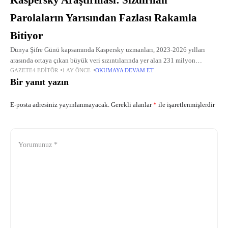
Parolaların Yarısından Fazlası Rakamla
Bitiyor
Dünya Şifre Günü kapsamında Kaspersky uzmanları, 2023-2026 yılları
arasında ortaya çıkan büyük veri sızıntılarında yer alan 231 milyon
GAZETE4 EDITÖR
1 AY ÖNCE
OKUMAYA DEVAM ET
benzersiz parolayı analiz ederek dikkat çekici sonuçlara ulaştı.
Bir yanıt yazın
E-posta adresiniz yayınlanmayacak.
Gerekli alanlar
*
ile işaretlenmişlerdir