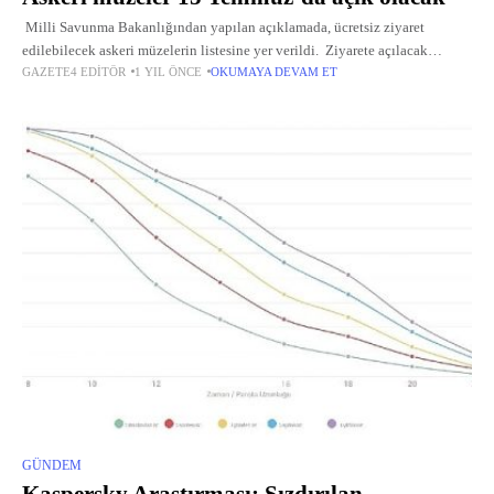
Milli Savunma Bakanlığından yapılan açıklamada, ücretsiz ziyaret
edilebilecek askeri müzelerin listesine yer verildi. Ziyarete açılacak
GAZETE4 EDITÖR
1 YIL ÖNCE
OKUMAYA DEVAM ET
müzeler şöyle: "İstanbul Harbiye Askeri Müze ve Kültür Sitesi, İstanbul
Deniz Müzesi,
GÜNDEM
Kaspersky Araştırması: Sızdırılan