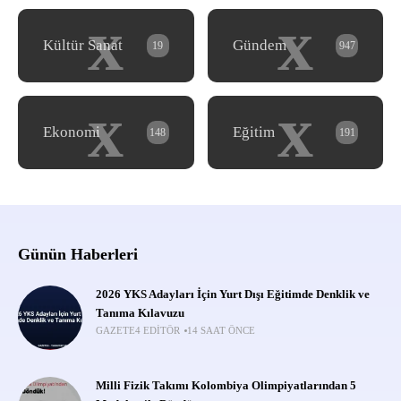
x
x
Kültür Sanat
Gündem
19
947
x
x
Ekonomi
Eğitim
148
191
Günün Haberleri
2026 YKS Adayları İçin Yurt Dışı Eğitimde Denklik ve
Tanıma Kılavuzu
GAZETE4 EDITÖR
14 SAAT ÖNCE
Milli Fizik Takımı Kolombiya Olimpiyatlarından 5