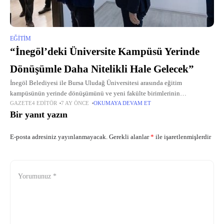
EĞITIM
“İnegöl’deki Üniversite Kampüsü Yerinde
Dönüşümle Daha Nitelikli Hale Gelecek”
İnegöl Belediyesi ile Bursa Uludağ Üniversitesi arasında eğitim
kampüsünün yerinde dönüşümünü ve yeni fakülte birimlerinin
GAZETE4 EDITÖR
7 AY ÖNCE
OKUMAYA DEVAM ET
eklenmesini hedefleyen iş birliği protokolü imzalandı.
Bir yanıt yazın
E-posta adresiniz yayınlanmayacak.
Gerekli alanlar
*
ile işaretlenmişlerdir