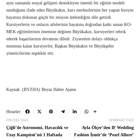
aynı zamanda sosyal gelişimi destekleyen önemli bir eğitim modeli
sunduğunu ifade eden Büyükakın, kurs merkezlerinin her yaştan bireyin
hayatına dokunan güçlü bir misyon üstlendiğini dile getirdi.
Kursiyerlerin ve onların ailelerinin hayatına doğrudan katkı sunan KO-
MEK eğitimlerinin önemine değinen Büyükakın, kursiyerleri tebrik
ederek başarılarının devamını diledi. Ziyaretten dolayı oldukça
memnun kalan kursiyerler, Başkan Büyükakın ve Büyükşehir
yöneticilerine teşekkür etti.
Kaynak: (BYZHA) Beyaz Haber Ajansı
Hisseler:
ÖNCEKI YAZI
SONRAKI YAZI
Çiğli’de Astronomi, Havacılık ve
Ayla Ölçer’den IF Wedding
Uzay Kampüsü’nü 1 Haftada
Fashion İzmir’de ‘Pearl Allure’