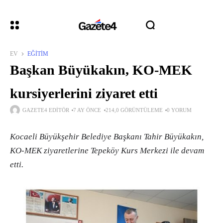
EV
EĞITIM
Başkan Büyükakın, KO-MEK
kursiyerlerini ziyaret etti
GAZETE4 EDITÖR
7 AY ÖNCE
214,0 GÖRÜNTÜLEME
0 YORUM
Kocaeli Büyükşehir Belediye Başkanı Tahir Büyükakın,
KO-MEK ziyaretlerine Tepeköy Kurs Merkezi ile devam
etti.