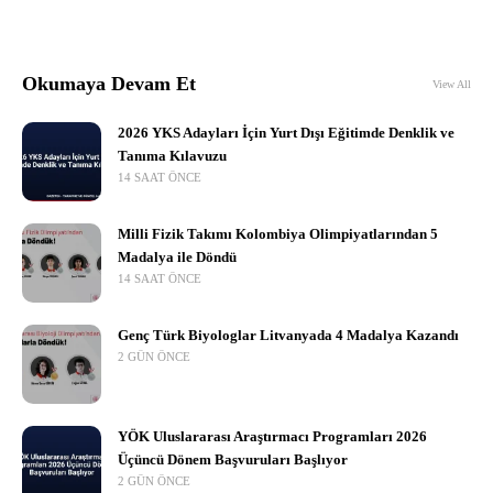
Okumaya Devam Et
View All
2026 YKS Adayları İçin Yurt Dışı Eğitimde Denklik ve
Tanıma Kılavuzu
14 SAAT ÖNCE
Milli Fizik Takımı Kolombiya Olimpiyatlarından 5
Madalya ile Döndü
14 SAAT ÖNCE
Genç Türk Biyologlar Litvanyada 4 Madalya Kazandı
2 GÜN ÖNCE
YÖK Uluslararası Araştırmacı Programları 2026
Üçüncü Dönem Başvuruları Başlıyor
2 GÜN ÖNCE