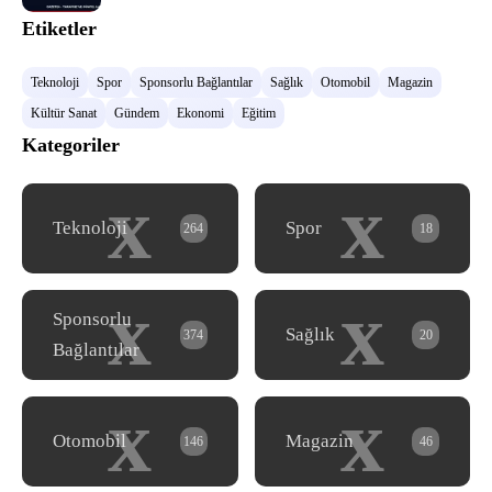
Etiketler
Teknoloji
Spor
Sponsorlu Bağlantılar
Sağlık
Otomobil
Magazin
Kültür Sanat
Gündem
Ekonomi
Eğitim
Kategoriler
x
x
Teknoloji
Spor
264
18
x
x
Sponsorlu
Sağlık
374
20
Bağlantılar
x
x
Otomobil
Magazin
146
46