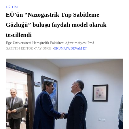
EĞITIM
EÜ’ün “Nazogastrik Tüp Sabitleme
Gözlüğü” buluşu faydalı model olarak
tescillendi
Ege Üniversitesi Hemşirelik Fakültesi öğretim üyesi Prof.
GAZETE4 EDITÖR
7 AY ÖNCE
OKUMAYA DEVAM ET