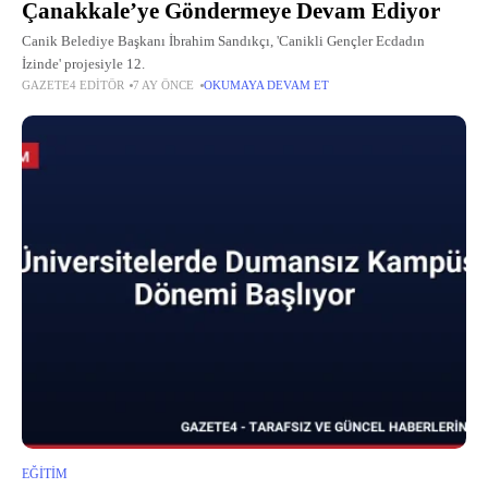
Çanakkale’ye Göndermeye Devam Ediyor
Canik Belediye Başkanı İbrahim Sandıkçı, 'Canikli Gençler Ecdadın
İzinde' projesiyle 12.
GAZETE4 EDITÖR
7 AY ÖNCE
OKUMAYA DEVAM ET
EĞITIM