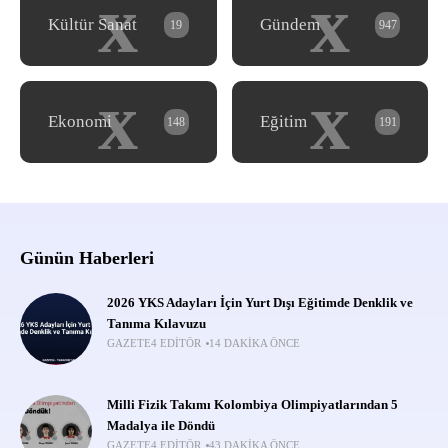
x
x
Kültür Sanat
Gündem
19
947
x
x
Ekonomi
Eğitim
148
191
Günün Haberleri
2026 YKS Adayları İçin Yurt Dışı Eğitimde Denklik ve
Tanıma Kılavuzu
GAZETE4 EDITÖR
14 DAKIKA ÖNCE
Milli Fizik Takımı Kolombiya Olimpiyatlarından 5
Madalya ile Döndü
GAZETE4 EDITÖR
43 DAKIKA ÖNCE