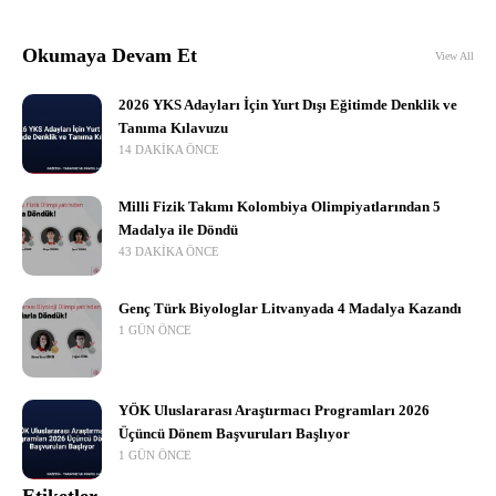
Okumaya Devam Et
View All
2026 YKS Adayları İçin Yurt Dışı Eğitimde Denklik ve
Tanıma Kılavuzu
14 DAKIKA ÖNCE
Milli Fizik Takımı Kolombiya Olimpiyatlarından 5
Madalya ile Döndü
43 DAKIKA ÖNCE
Genç Türk Biyologlar Litvanyada 4 Madalya Kazandı
1 GÜN ÖNCE
YÖK Uluslararası Araştırmacı Programları 2026
Üçüncü Dönem Başvuruları Başlıyor
1 GÜN ÖNCE