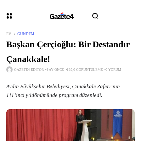
EV
GÜNDEM
Başkan Çerçioğlu: Bir Destandır
Çanakkale!
GAZETE4 EDITÖR
4 AY ÖNCE
129,0 GÖRÜNTÜLEME
0 YORUM
Aydın Büyükşehir Belediyesi, Çanakkale Zaferi’nin
111’inci yıldönümünde program düzenledi.