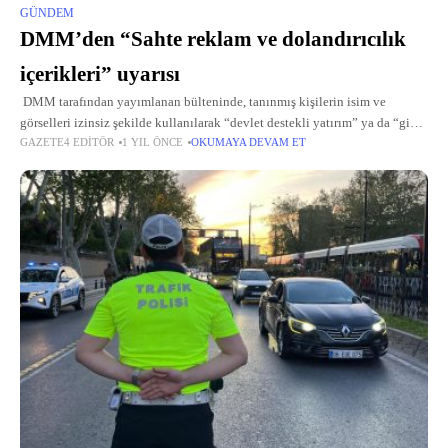
GÜNDEM
DMM’den “Sahte reklam ve dolandırıcılık
içerikleri” uyarısı
DMM tarafından yayımlanan bülteninde, tanınmış kişilerin isim ve
görselleri izinsiz şekilde kullanılarak “devlet destekli yatırım” ya da “gizli
GAZETE4 EDITÖR
1 YIL ÖNCE
OKUMAYA DEVAM ET
kazanç yöntemi” gibi ifadelerle sahte reklamların yaygınlaştığı belirtilerek,
bu içeriklerin hem