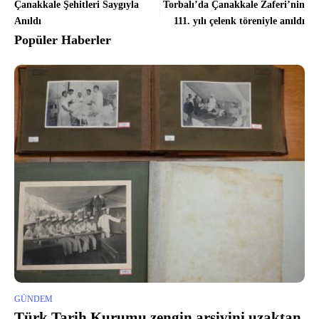
Çanakkale Şehitleri Saygıyla
Torbalı’da Çanakkale Zaferi’nin
Anıldı
111. yılı çelenk töreniyle anıldı
Popüler Haberler
GÜNDEM
Türk Tarih Kurumu zengin arşivini uzaktan