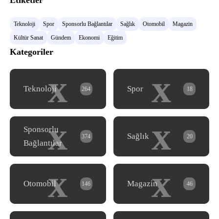
Etiketler
Teknoloji
Spor
Sponsorlu Bağlantılar
Sağlık
Otomobil
Magazin
Kültür Sanat
Gündem
Ekonomi
Eğitim
Kategoriler
x
x
Teknoloji
Spor
264
18
x
x
Sponsorlu
Sağlık
374
20
Bağlantılar
x
x
Otomobil
Magazin
146
46