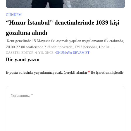
GÜNDEM
“Huzur İstanbul” denetimlerinde 1039 kişi
gözaltına alındı
Kent genelinde 15 Mayıs'ta iki aşamalı yapılan uygulamanın ilk etabında,
20.00-22.00 saatlerinde 215 sabit noktada, 1395 personel, 1 polis
GAZETE4 EDITÖR
1 YIL ÖNCE
OKUMAYA DEVAM ET
helikopteri ve 5 Deniz Limanı Şube Botu desteğiyle sabit yol
Bir yanıt yazın
E-posta adresiniz yayınlanmayacak.
Gerekli alanlar
*
ile işaretlenmişlerdir