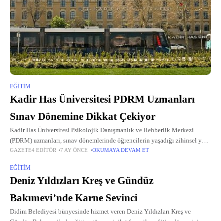
EĞITIM
Kadir Has Üniversitesi PDRM Uzmanları
Sınav Dönemine Dikkat Çekiyor
Kadir Has Üniversitesi Psikolojik Danışmanlık ve Rehberlik Merkezi
(PDRM) uzmanları, sınav dönemlerinde öğrencilerin yaşadığı zihinsel yük
GAZETE4 EDITÖR
7 AY ÖNCE
OKUMAYA DEVAM ET
ve erteleme döngüsüne dikkat çekiyor.
EĞITIM
Deniz Yıldızları Kreş ve Gündüz
Bakımevi’nde Karne Sevinci
Didim Belediyesi bünyesinde hizmet veren Deniz Yıldızları Kreş ve