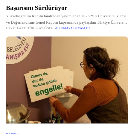
Başarısını Sürdürüyor
Yükseköğretim Kurulu tarafından yayımlanan 2025 Yılı Üniversite İzleme
ve Değerlendirme Genel Raporu kapsamında paylaşılan Türkiye Üniversite
GAZETE4 EDITÖR
7 AY ÖNCE
OKUMAYA DEVAM ET
Deneyim Araştırması (TÜDA) verileri, İzmir Bakırçay Üniversitesi’nin
birçok alanda gösterdiği başarıyı bir kez daha