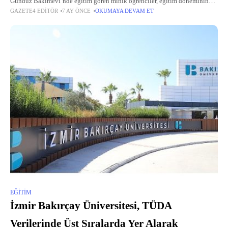
Gündüz Bakımevi’nde eğitim gören minik öğrenciler, eğitim döneminin
GAZETE4 EDITÖR
7 AY ÖNCE
OKUMAYA DEVAM ET
tamamlanmasının ardından karne almanın heyecanını yaşadı.
EĞITIM
İzmir Bakırçay Üniversitesi, TÜDA
Verilerinde Üst Sıralarda Yer Alarak