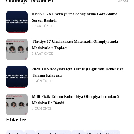
Okumaya Devam Et
View All
KPSS 2026 1 Yerleştirme Sonuçlarına Göre Atama
Süreci Başladı
2 SAAT ÖNCE
Türkiye 67 Uluslararası Matematik Olimpiyatında
Madalyaları Topladı
3 SAAT ÖNCE
2026 YKS Adayları İçin Yurt Dışı Eğitimde Denklik ve
Tanıma Kılavuzu
1 GÜN ÖNCE
Milli Fizik Takımı Kolombiya Olimpiyatlarından 5
Madalya ile Döndü
1 GÜN ÖNCE
Etiketler