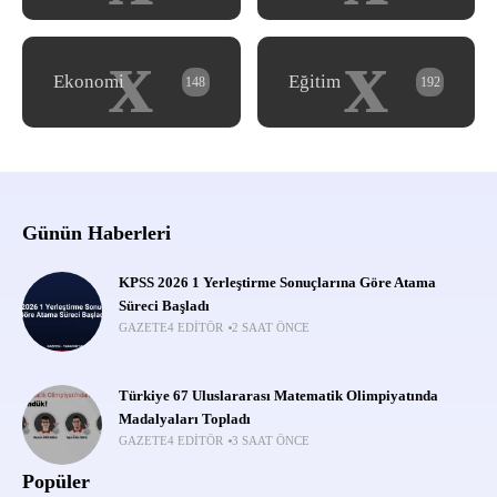
x
x
Ekonomi
Eğitim
148
192
Günün Haberleri
KPSS 2026 1 Yerleştirme Sonuçlarına Göre Atama
Süreci Başladı
GAZETE4 EDITÖR
2 SAAT ÖNCE
Türkiye 67 Uluslararası Matematik Olimpiyatında
Madalyaları Topladı
GAZETE4 EDITÖR
3 SAAT ÖNCE
Popüler