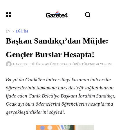
EV
EĞITIM
Başkan Sandıkçı’dan Müjde:
Gençler Burslar Hesapta!
GAZETE4 EDITÖR
7 AY ÖNCE
233,0 GÖRÜNTÜLEME
0 YORUM
Bu yıl da Canik’ten üniversiteyi kazanan üniversite
öğrencilerinin tamamına burs desteği sağladıklarını
ifade eden Canik Belediye Başkanı İbrahim Sandıkçı,
Ocak ayı burs ödemelerini öğrencilerin hesaplarına
gerçekleştirdiklerini söyledi.