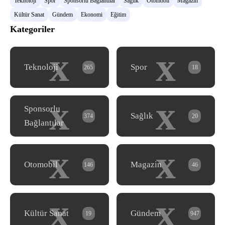
Teknoloji
Spor
Sponsorlu Bağlantılar
Sağlık
Otomobil
Magazin
Kültür Sanat
Gündem
Ekonomi
Eğitim
Kategoriler
x
x
Teknoloji
Spor
265
18
x
x
Sponsorlu
Sağlık
374
20
Bağlantılar
x
x
Otomobil
Magazin
146
46
x
x
Kültür Sanat
Gündem
19
947