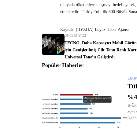
dünyada tüketicilere ulaşmayı hedefleyerek, 
etmektedir. Türkiye’nin ilk 500 Büyük Sana
Kaynak: (BYZHA) Beyaz Haber Ajansı
ÖNCEKI YAZI
TECNO, Daha Kapsayıcı Mobil Görün
için Genişletilmiş Cilt Tonu Renk Kartı
Universal Tone’u Geliştirdi
Popüler Haberler
EKO
Tüi
%40
H-ÜFE
aynı 
GAZE
yiyec