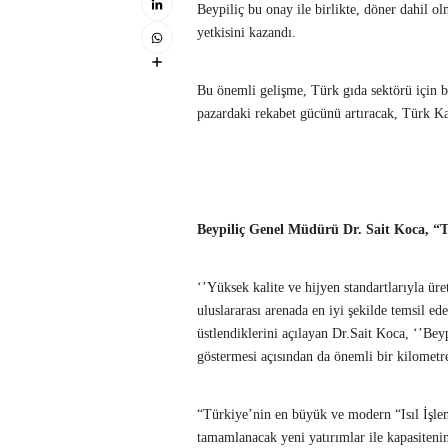
Beypiliç bu onay ile birlikte, döner dahil o
yetkisini kazandı.
Bu önemli gelişme, Türk gıda sektörü için b
pazardaki rekabet gücünü artıracak, Türk Ka
Beypiliç Genel Müdürü Dr. Sait Koca, “T
‘’Yüksek kalite ve hijyen standartlarıyla ü
uluslararası arenada en iyi şekilde temsil e
üstlendiklerini açılayan Dr.Sait Koca, ‘’Bey
göstermesi açısından da önemli bir kilometre 
“Türkiye’nin en büyük ve modern “Isıl İşle
tamamlanacak yeni yatırımlar ile kapasiteni