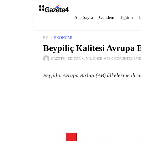
Ana Sayfa
Gündem
Eğitim
EV
EKONOMI
Beypiliç Kalitesi Avrupa B
GAZETE4 EDITÖR
1 YIL ÖNCE
352,0 GÖRÜNTÜLEME
Beypiliç Avrupa Birliği (AB) ülkelerine ihr