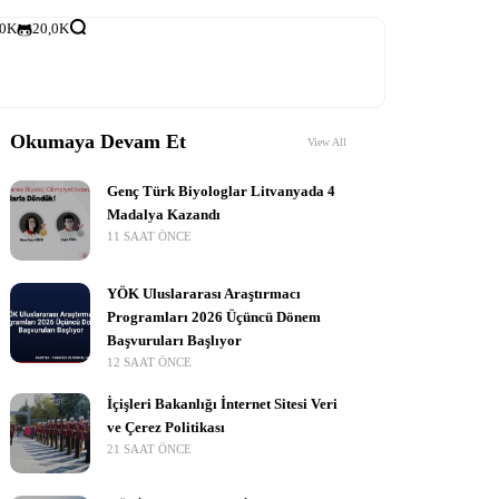
,0K
20,0K
Okumaya Devam Et
View All
Genç Türk Biyologlar Litvanyada 4
Madalya Kazandı
11 SAAT ÖNCE
YÖK Uluslararası Araştırmacı
Programları 2026 Üçüncü Dönem
Başvuruları Başlıyor
12 SAAT ÖNCE
İçişleri Bakanlığı İnternet Sitesi Veri
ve Çerez Politikası
21 SAAT ÖNCE