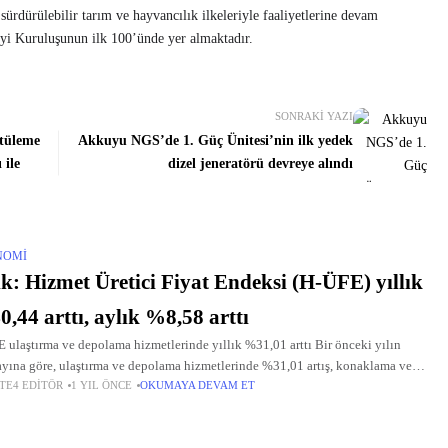
sürdürülebilir tarım ve hayvancılık ilkeleriyle faaliyetlerine devam
yi Kuruluşunun ilk 100’ünde yer almaktadır.
SONRAKI YAZI
tüleme
Akkuyu NGS’de 1. Güç Ünitesi’nin ilk yedek
 ile
dizel jeneratörü devreye alındı
NOMI
k: Hizmet Üretici Fiyat Endeksi (H-ÜFE) yıllık
,44 arttı, aylık %8,58 arttı
 ulaştırma ve depolama hizmetlerinde yıllık %31,01 arttı Bir önceki yılın
ayına göre, ulaştırma ve depolama hizmetlerinde %31,01 artış, konaklama ve
TE4 EDITÖR
1 YIL ÖNCE
OKUMAYA DEVAM ET
ek hizmetlerinde %47,99 artış, bilgi ve iletişim hizmetlerinde