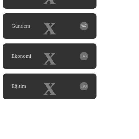
x
Gündem
947
x
Ekonomi
148
x
Eğitim
190