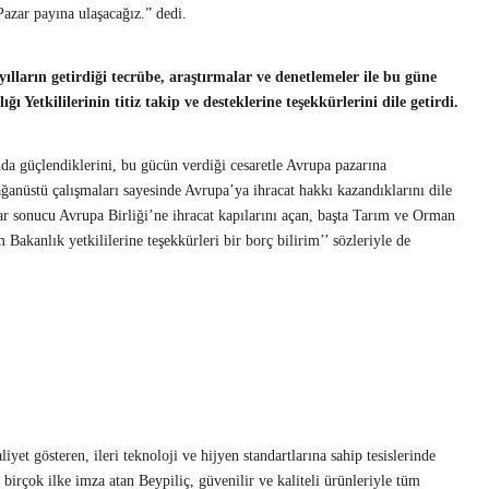
azar payına ulaşacağız.” dedi.
lların getirdiği tecrübe, araştırmalar ve denetlemeler ile bu güne
 Yetkililerinin titiz takip ve desteklerine teşekkürlerini dile getirdi.
nda güçlendiklerini, bu gücün verdiği cesaretle Avrupa pazarına
lağanüstü çalışmaları sayesinde Avrupa’ya ihracat hakkı kazandıklarını dile
lar sonucu Avrupa Birliği’ne ihracat kapılarını açan, başta Tarım ve Orman
anlık yetkililerine teşekkürleri bir borç bilirim’’ sözleriyle de
iyet gösteren, ileri teknoloji ve hijyen standartlarına sahip tesislerinde
irçok ilke imza atan Beypiliç, güvenilir ve kaliteli ürünleriyle tüm