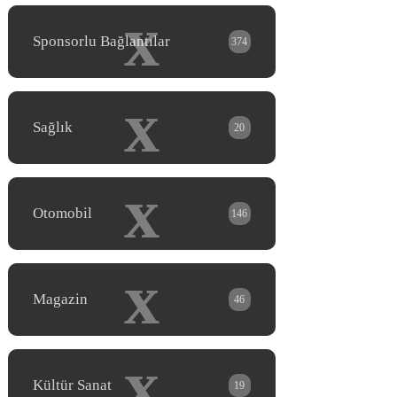
x
Sponsorlu Bağlantılar
374
x
Sağlık
20
x
Otomobil
146
x
Magazin
46
x
Kültür Sanat
19