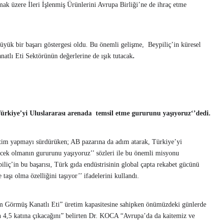
lmak üzere İleri İşlenmiş Ürünlerini Avrupa Birliği’ne de ihraç etme
üyük bir başarı göstergesi oldu. Bu önemli gelişme, Beypiliç’in küresel
natlı Eti Sektörünün değerlerine de ışık tutacak
.
ürkiye’yi Uluslararası arenada temsil etme gururunu yaşıyoruz‘’dedi
.
retim yapmayı sürdürüken; AB pazarına da adım atarak, Türkiye’yi
decek olmanın gururunu yaşıyoruz’’ sözleri ile bu önemli misyonu
piliç’in bu başarısı, Türk gıda endüstrisinin global çapta rekabet gücünü
taşı olma özelliğini taşıyor’’ ifadelerini kullandı.
m Görmüş Kanatlı Eti” üretim kapasitesine sahipken önümüzdeki günlerde
n 4,5 katına çıkacağını” belirten Dr. KOCA “Avrupa’da da kaitemiz ve