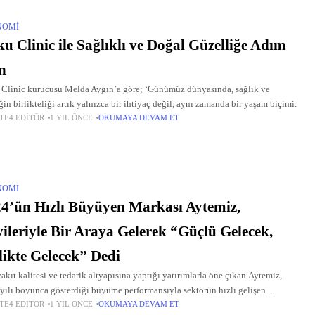
NOMI
u Clinic ile Sağlıklı ve Doğal Güzelliğe Adım
n
Clinic kurucusu Melda Aygın’a göre; ‘Günümüz dünyasında, sağlık ve
iğin birlikteliği artık yalnızca bir ihtiyaç değil, aynı zamanda bir yaşam biçimi.
TE4 EDITÖR
1 YIL ÖNCE
OKUMAYA DEVAM ET
NOMI
4’ün Hızlı Büyüyen Markası Aytemiz,
ileriyle Bir Araya Gelerek “Güçlü Gelecek,
likte Gelecek” Dedi
akıt kalitesi ve tedarik altyapısına yaptığı yatırımlarla öne çıkan Aytemiz,
yılı boyunca gösterdiği büyüme performansıyla sektörün hızlı gelişen
TE4 EDITÖR
1 YIL ÖNCE
OKUMAYA DEVAM ET
larından biri oldu.