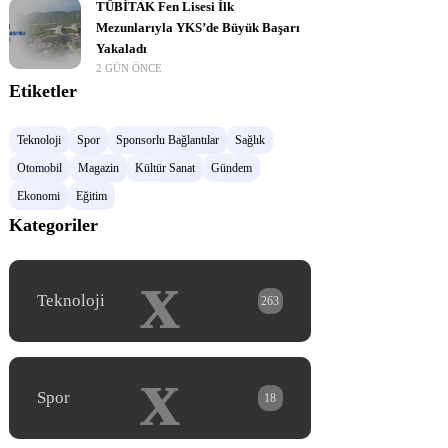
TÜBİTAK Fen Lisesi İlk
Mezunlarıyla YKS’de Büyük Başarı
Yakaladı
2 GÜN ÖNCE
Etiketler
Teknoloji
Spor
Sponsorlu Bağlantılar
Sağlık
Otomobil
Magazin
Kültür Sanat
Gündem
Ekonomi
Eğitim
Kategoriler
x
Teknoloji
263
x
Spor
18