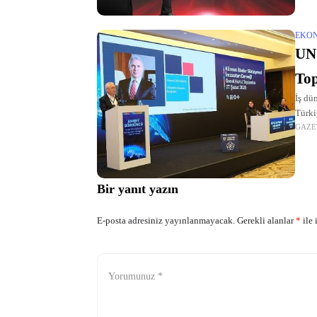
EKO
UN 
Top
İş dü
Türki
GAZE
Bir yanıt yazın
E-posta adresiniz yayınlanmayacak.
Gerekli alanlar
*
ile 