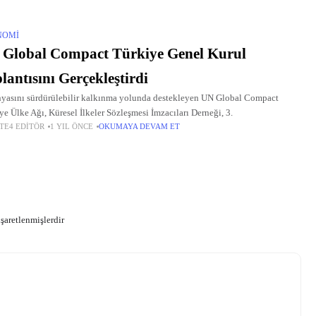
NOMI
Global Compact Türkiye Genel Kurul
lantısını Gerçekleştirdi
nyasını sürdürülebilir kalkınma yolunda destekleyen UN Global Compact
ye Ülke Ağı, Küresel İlkeler Sözleşmesi İmzacıları Derneği, 3.
TE4 EDITÖR
1 YIL ÖNCE
OKUMAYA DEVAM ET
işaretlenmişlerdir