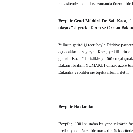
kapasitemiz ile en kısa zamanda önemli bir P
Beypiliç Genel Müdürü Dr. Sait Koca, ‘’yı
ulaştık’’ diyerek, Tarım ve Orman Bakanlığı
Yılların getirdiği tecrübeyle Türkiye pazarı
açılacaklarını söyleyen Koca, yetkililerin o
getirdi. Koca ‘’Titizlikle yürütülen çalışma
Bakanı İbrahim YUMAKLI olmak üzere tüm Bak
Bakanlık yetkililerine teşekkürlerini iletti.
Beypiliç Hakkında:
Beypiliç, 1981 yılından bu yana sektörde faal
üretim yapan öncü bir markadır. Sektöründe b