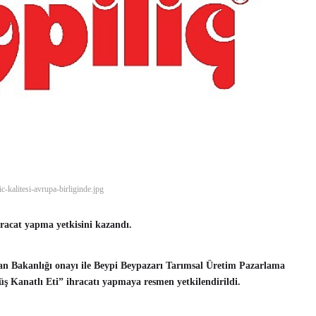
ic-kalitesi-avrupa-birliginde.jpg
hracat yapma yetkisini kazandı.
an Bakanlığı onayı ile Beypi Beypazarı Tarımsal Üretim Pazarlama
üş Kanatlı Eti” ihracatı yapmaya resmen yetkilendirildi.