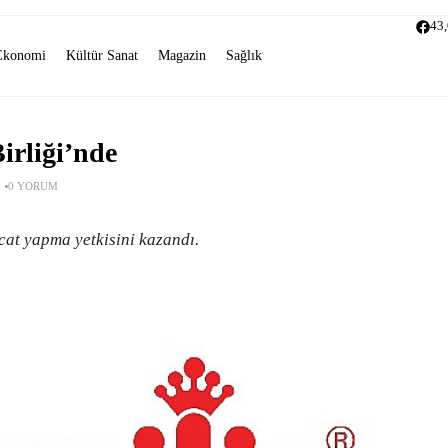
43
Ekonomi
Kültür Sanat
Magazin
Sağlık
irliği’nde
0 YORUM
acat yapma yetkisini kazandı.