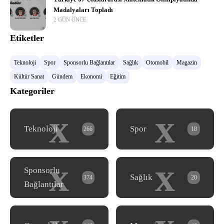
Madalyaları Topladı
2 GÜN ÖNCE
Etiketler
Teknoloji
Spor
Sponsorlu Bağlantılar
Sağlık
Otomobil
Magazin
Kültür Sanat
Gündem
Ekonomi
Eğitim
Kategoriler
x
x
Teknoloji
Spor
266
18
x
x
Sponsorlu
Sağlık
374
20
Bağlantılar