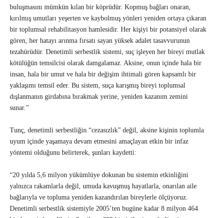
buluşmasını mümkün kılan bir köprüdür. Kopmuş bağları onaran,
kırılmış umutları yeşerten ve kaybolmuş yönleri yeniden ortaya çıkaran
bir toplumsal rehabilitasyon hamlesidir. Her kişiyi bir potansiyel olarak
gören, her hatayı arınma fırsatı sayan yüksek adalet tasavvurunun
tezahürüdür. Denetimli serbestlik sistemi, suç işleyen her bireyi mutlak
kötülüğün temsilcisi olarak damgalamaz. Aksine, onun içinde hala bir
insan, hala bir umut ve hala bir değişim ihtimali gören kapsamlı bir
yaklaşımı temsil eder. Bu sistem, suça karışmış bireyi toplumsal
dışlanmanın girdabına bırakmak yerine, yeniden kazanım zemini
sunar.”
Tunç, denetimli serbestliğin “cezasızlık” değil, aksine kişinin toplumla
uyum içinde yaşamaya devam etmesini amaçlayan etkin bir infaz
yöntemi olduğunu belirterek, şunları kaydetti:
“20 yılda 5,6 milyon yükümlüye dokunan bu sistemin etkinliğini
yalnızca rakamlarla değil, umuda kavuşmuş hayatlarla, onarılan aile
bağlarıyla ve topluma yeniden kazandırılan bireylerle ölçüyoruz.
Denetimli serbestlik sistemiyle 2005’ten bugüne kadar 8 milyon 464