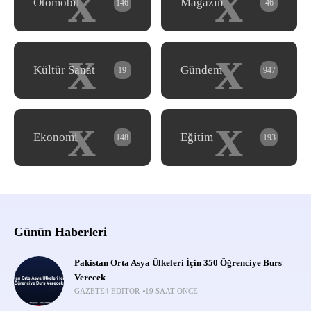
x
x
Otomobil
Magazin
146
46
x
x
Kültür Sanat
Gündem
19
947
x
x
Ekonomi
Eğitim
148
193
Günün Haberleri
Pakistan Orta Asya Ülkeleri İçin 350 Öğrenciye Burs
Verecek
GAZETE4 EDITÖR
19 SAAT ÖNCE