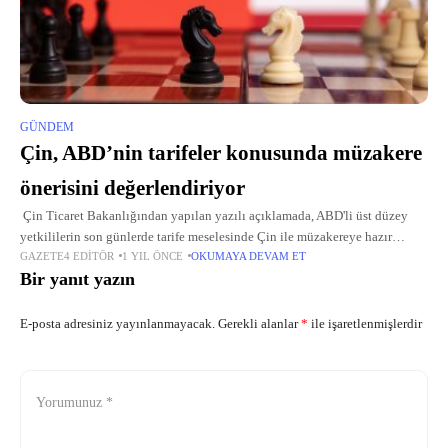
GÜNDEM
Çin, ABD’nin tarifeler konusunda müzakere
önerisini değerlendiriyor
Çin Ticaret Bakanlığından yapılan yazılı açıklamada, ABD'li üst düzey
yetkililerin son günlerde tarife meselesinde Çin ile müzakereye hazır
GAZETE4 EDITÖR
1 YIL ÖNCE
OKUMAYA DEVAM ET
olduklarını mesajı verdiğini ve yakın zaman önce, inisiyatifi ele alarak bu
Bir yanıt yazın
E-posta adresiniz yayınlanmayacak.
Gerekli alanlar
*
ile işaretlenmişlerdir