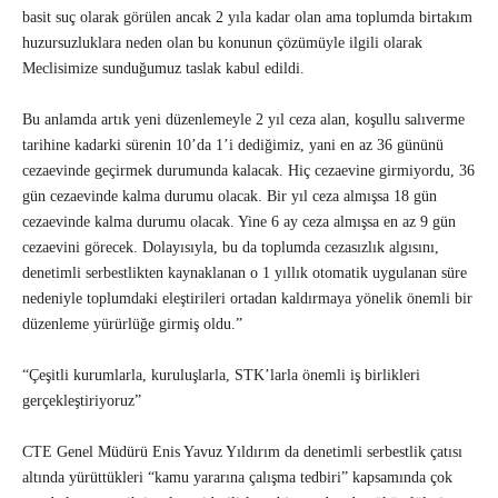
basit suç olarak görülen ancak 2 yıla kadar olan ama toplumda birtakım
huzursuzluklara neden olan bu konunun çözümüyle ilgili olarak
Meclisimize sunduğumuz taslak kabul edildi.
Bu anlamda artık yeni düzenlemeyle 2 yıl ceza alan, koşullu salıverme
tarihine kadarki sürenin 10’da 1’i dediğimiz, yani en az 36 gününü
cezaevinde geçirmek durumunda kalacak. Hiç cezaevine girmiyordu, 36
gün cezaevinde kalma durumu olacak. Bir yıl ceza almışsa 18 gün
cezaevinde kalma durumu olacak. Yine 6 ay ceza almışsa en az 9 gün
cezaevini görecek. Dolayısıyla, bu da toplumda cezasızlık algısını,
denetimli serbestlikten kaynaklanan o 1 yıllık otomatik uygulanan süre
nedeniyle toplumdaki eleştirileri ortadan kaldırmaya yönelik önemli bir
düzenleme yürürlüğe girmiş oldu.”
“Çeşitli kurumlarla, kuruluşlarla, STK’larla önemli iş birlikleri
gerçekleştiriyoruz”
CTE Genel Müdürü Enis Yavuz Yıldırım da denetimli serbestlik çatısı
altında yürüttükleri “kamu yararına çalışma tedbiri” kapsamında çok