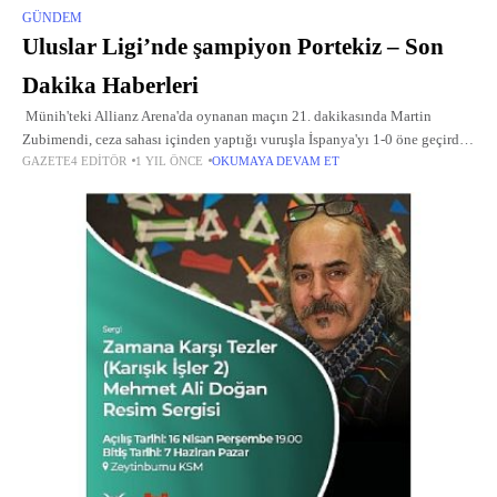
GÜNDEM
Uluslar Ligi’nde şampiyon Portekiz – Son
Dakika Haberleri
Münih'teki Allianz Arena'da oynanan maçın 21. dakikasında Martin
Zubimendi, ceza sahası içinden yaptığı vuruşla İspanya'yı 1-0 öne geçirdi.
GAZETE4 EDITÖR
1 YIL ÖNCE
OKUMAYA DEVAM ET
Portekizli Nuno Mendes, sadece 5 dakika sonra sahneye çıkarak yerden