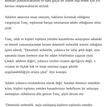
adımları planlayacaklarını ve daha güçlü bir sistem inşa etmek için yol
haritası oluşturacaklarını söyledi.
Adaletin amacının insan onurunu, haklarını korumak olduğunu
vurgulayan Tunç, toplumsal barışın teminatının adalet olduğunun altını
çizdi.
Tunç, ıslah ve kişileri topluma yeniden kazandırma anlayışının sahadaki
en önemli yansımalarından birinin denetimli serbestlik sistemi olduğuna
işaret ederek, “Denetimli serbestlik, yalnızca bir infaz şekli değil, aynı
zamanda insanı merkeze alan bir adalet felsefesinin yaşayan yüzü.
Çünkü, adaletin değeri, yalnızca verilen cezanın ağırlığıyla değil, o
cezanın ne ölçüde hak ve insan onuruna uygun şekilde
uygulanabildiğiyle ortaya çıkar” diye konuştu.
Adaleti yalnızca cezalandırma olarak değil, hatadan dönmeyi mümkün
kılan, kişileri topluma yeniden kazandırmayı hedefleyen bir anlayışın
mensupları olduklarını dile getiren Tunç, şöyle devam etti:
“Denetimli serbestlik, suçla yüzleşmiş kişilerin toplumla yeniden