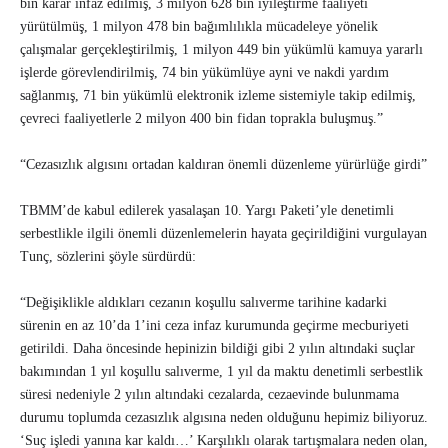
bin karar infaz edilmiş, 3 milyon 628 bin iyileştirme faaliyeti
yürütülmüş, 1 milyon 478 bin bağımlılıkla mücadeleye yönelik
çalışmalar gerçekleştirilmiş, 1 milyon 449 bin yükümlü kamuya yararlı
işlerde görevlendirilmiş, 74 bin yükümlüye ayni ve nakdi yardım
sağlanmış, 71 bin yükümlü elektronik izleme sistemiyle takip edilmiş,
çevreci faaliyetlerle 2 milyon 400 bin fidan toprakla buluşmuş.”
“Cezasızlık algısını ortadan kaldıran önemli düzenleme yürürlüğe girdi”
TBMM’de kabul edilerek yasalaşan 10. Yargı Paketi’yle denetimli
serbestlikle ilgili önemli düzenlemelerin hayata geçirildiğini vurgulayan
Tunç, sözlerini şöyle sürdürdü:
“Değişiklikle aldıkları cezanın koşullu salıverme tarihine kadarki
sürenin en az 10’da 1’ini ceza infaz kurumunda geçirme mecburiyeti
getirildi. Daha öncesinde hepinizin bildiği gibi 2 yılın altındaki suçlar
bakımından 1 yıl koşullu salıverme, 1 yıl da maktu denetimli serbestlik
süresi nedeniyle 2 yılın altındaki cezalarda, cezaevinde bulunmama
durumu toplumda cezasızlık algısına neden olduğunu hepimiz biliyoruz.
‘Suç işledi yanına kar kaldı…’ Karşılıklı olarak tartışmalara neden olan,