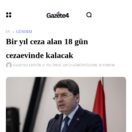
EV
GÜNDEM
Bir yıl ceza alan 18 gün
cezaevinde kalacak
GAZETE4 EDITÖR
1 YIL ÖNCE
291,0 GÖRÜNTÜLEME
0 YORUM