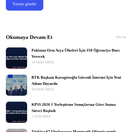
Okumaya Devam Et
View All
Pakistan Orta Asya Ülkeleri İçin 350 Öğrenciye Burs
Verecek
19 SAAT ÖNCE
BTK Başkanı Karagözoğlu Güvenli İnternet İçin Yeni
Adımı Duyurdu
20 SAAT ÖNCE
KPSS 2026 1 Yerleştirme Sonuçlarına Göre Atama
Süreci Başladı
2 GÜN ÖNCE
Türkiye 67 Uluslararası Matematik Olimpiyatında