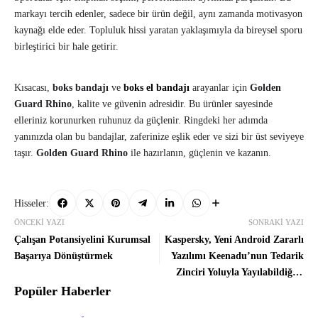
markayı tercih edenler, sadece bir ürün değil, aynı zamanda motivasyon
kaynağı elde eder. Topluluk hissi yaratan yaklaşımıyla da bireysel sporu
birleştirici bir hale getirir.
Kısacası,
boks bandajı
ve
boks el bandajı
arayanlar için
Golden
Guard Rhino
, kalite ve güvenin adresidir. Bu ürünler sayesinde
elleriniz korunurken ruhunuz da güçlenir. Ringdeki her adımda
yanınızda olan bu bandajlar, zaferinize eşlik eder ve sizi bir üst seviyeye
taşır.
Golden Guard Rhino
ile hazırlanın, güçlenin ve kazanın.
Hisseler:
ÖNCEKI YAZI
SONRAKI YAZI
Çalışan Potansiyelini Kurumsal
Kaspersky, Yeni Android Zararlı
Başarıya Dönüştürmek
Yazılımı Keenadu’nun Tedarik
Zinciri Yoluyla Yayılabildiğini
Tespit Etti
Popüler Haberler