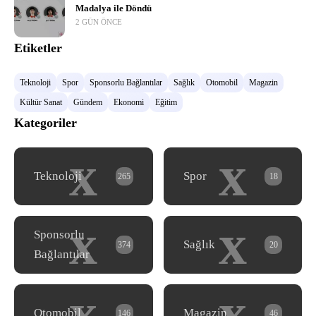
Madalya ile Döndü
2 GÜN ÖNCE
Etiketler
Teknoloji
Spor
Sponsorlu Bağlantılar
Sağlık
Otomobil
Magazin
Kültür Sanat
Gündem
Ekonomi
Eğitim
Kategoriler
x
x
Teknoloji
Spor
265
18
x
x
Sponsorlu
Sağlık
374
20
Bağlantılar
x
x
Otomobil
Magazin
146
46