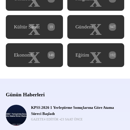
x
x
Kültür Sanat
Gündem
19
947
x
x
Ekonomi
Eğitim
148
192
Günün Haberleri
KPSS 2026 1 Yerleştirme Sonuçlarına Göre Atama
Süreci Başladı
GAZETE4 EDITÖR
23 SAAT ÖNCE