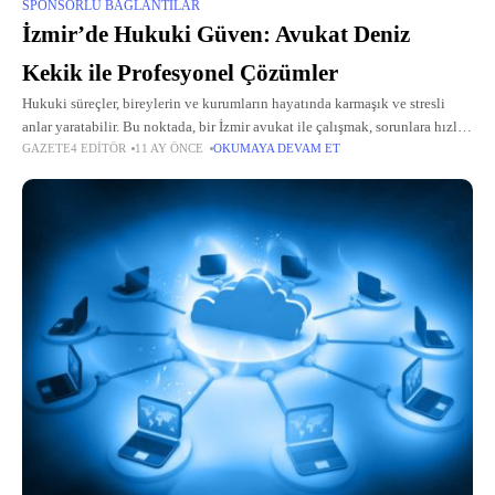
SPONSORLU BAĞLANTILAR
İzmir’de Hukuki Güven: Avukat Deniz
Kekik ile Profesyonel Çözümler
Hukuki süreçler, bireylerin ve kurumların hayatında karmaşık ve stresli
anlar yaratabilir. Bu noktada, bir İzmir avukat ile çalışmak, sorunlara hızlı
GAZETE4 EDITÖR
11 AY ÖNCE
OKUMAYA DEVAM ET
ve etkili çözümler sunar. Özellikle İzmir boşanma avukatı olarak
uzmanlaşmış