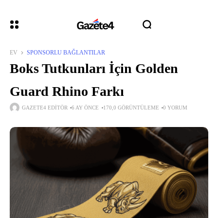
EV
SPONSORLU BAĞLANTILAR
Boks Tutkunları İçin Golden
Guard Rhino Farkı
GAZETE4 EDITÖR
6 AY ÖNCE
170,0 GÖRÜNTÜLEME
0 YORUM