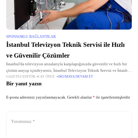
SPONSORLU BAĞLANTILAR
İstanbul Televizyon Teknik Servisi ile Hızlı
ve Güvenilir Çözümler
İstanbul'da televizyon arızalarıyla karşılaştığınızda güvenilir ve hızlı bir
çözüm arayışı içindeyseniz, İstanbul Televizyon Teknik Servisi ve İstanbul
GAZETE4 EDITÖR
6 AY ÖNCE
OKUMAYA DEVAM ET
Televizyon Servisi kavramları tam da bu noktada devreye girer. Bu alanda
Bir yanıt yazın
uzun yıllara
E-posta adresiniz yayınlanmayacak.
Gerekli alanlar
*
ile işaretlenmişlerdir