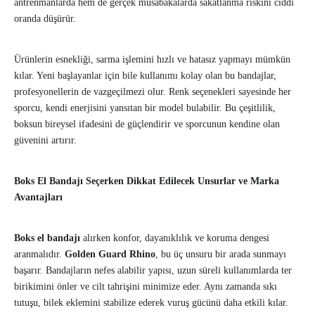
antrenmanlarda hem de gerçek müsabakalarda sakatlanma riskini ciddi
oranda düşürür.
Ürünlerin esnekliği, sarma işlemini hızlı ve hatasız yapmayı mümkün
kılar. Yeni başlayanlar için bile kullanımı kolay olan bu bandajlar,
profesyonellerin de vazgeçilmezi olur. Renk seçenekleri sayesinde her
sporcu, kendi enerjisini yansıtan bir model bulabilir. Bu çeşitlilik,
boksun bireysel ifadesini de güçlendirir ve sporcunun kendine olan
güvenini artırır.
Boks El Bandajı Seçerken Dikkat Edilecek Unsurlar ve Marka
Avantajları
Boks el bandajı
alırken konfor, dayanıklılık ve koruma dengesi
aranmalıdır.
Golden Guard Rhino
, bu üç unsuru bir arada sunmayı
başarır. Bandajların nefes alabilir yapısı, uzun süreli kullanımlarda ter
birikimini önler ve cilt tahrişini minimize eder. Aynı zamanda sıkı
tutuşu, bilek eklemini stabilize ederek vuruş gücünü daha etkili kılar.