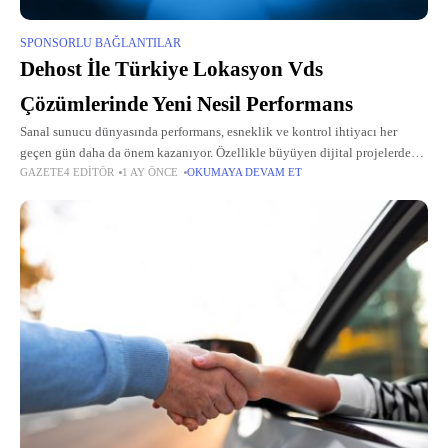
SPONSORLU BAĞLANTILAR
Dehost İle Türkiye Lokasyon Vds
Çözümlerinde Yeni Nesil Performans
Sanal sunucu dünyasında performans, esneklik ve kontrol ihtiyacı her
geçen gün daha da önem kazanıyor. Özellikle büyüyen dijital projelerde
GAZETE4 EDITÖR
1 AY ÖNCE
OKUMAYA DEVAM ET
paylaşımlı hosting yapılarının sınırları kısa sürede yetersiz hale geliyor.
Tam da