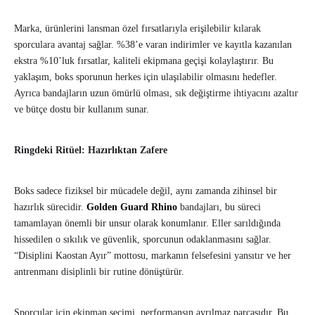
Marka, ürünlerini lansman özel fırsatlarıyla erişilebilir kılarak
sporculara avantaj sağlar. %38’e varan indirimler ve kayıtla kazanılan
ekstra %10’luk fırsatlar, kaliteli ekipmana geçişi kolaylaştırır. Bu
yaklaşım, boks sporunun herkes için ulaşılabilir olmasını hedefler.
Ayrıca bandajların uzun ömürlü olması, sık değiştirme ihtiyacını azaltır
ve bütçe dostu bir kullanım sunar.
Ringdeki Ritüel: Hazırlıktan Zafere
Boks sadece fiziksel bir mücadele değil, aynı zamanda zihinsel bir
hazırlık sürecidir.
Golden Guard Rhino
bandajları, bu süreci
tamamlayan önemli bir unsur olarak konumlanır. Eller sarıldığında
hissedilen o sıkılık ve güvenlik, sporcunun odaklanmasını sağlar.
“Disiplini Kaostan Ayır” mottosu, markanın felsefesini yansıtır ve her
antrenmanı disiplinli bir rutine dönüştürür.
Sporcular için ekipman seçimi, performansın ayrılmaz parçasıdır. Bu