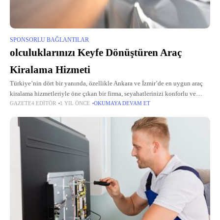
SPONSORLU BAĞLANTILAR
olculuklarınızı Keyfe Dönüştüren Araç
Kiralama Hizmeti
Türkiye’nin dört bir yanında, özellikle Ankara ve İzmir’de en uygun araç
kiralama hizmetleriyle öne çıkan bir firma, seyahatlerinizi konforlu ve
GAZETE4 EDITÖR
1 YIL ÖNCE
OKUMAYA DEVAM ET
güvenilir bir deneyime dönüştürüyor. 2010 yılından beri müşteri
memnuniyetini esas