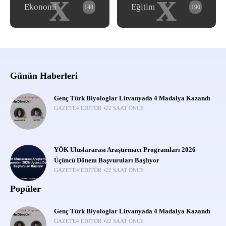
x
x
Ekonomi
Eğitim
148
190
Günün Haberleri
Genç Türk Biyologlar Litvanyada 4 Madalya Kazandı
GAZETE4 EDITÖR
22 SAAT ÖNCE
YÖK Uluslararası Araştırmacı Programları 2026
Üçüncü Dönem Başvuruları Başlıyor
GAZETE4 EDITÖR
22 SAAT ÖNCE
Popüler
Genç Türk Biyologlar Litvanyada 4 Madalya Kazandı
GAZETE4 EDITÖR
22 SAAT ÖNCE