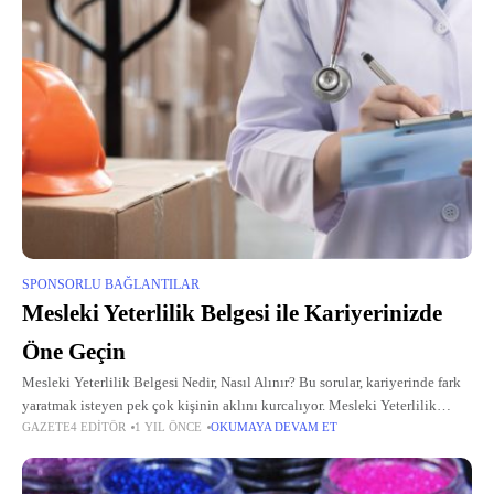
SPONSORLU BAĞLANTILAR
Mesleki Yeterlilik Belgesi ile Kariyerinizde
Öne Geçin
Mesleki Yeterlilik Belgesi Nedir, Nasıl Alınır? Bu sorular, kariyerinde fark
yaratmak isteyen pek çok kişinin aklını kurcalıyor. Mesleki Yeterlilik
GAZETE4 EDITÖR
1 YIL ÖNCE
OKUMAYA DEVAM ET
Belgesi, bireylerin belirli bir meslekte yeterli bilgi, beceri ve yetkinliğe
sahip