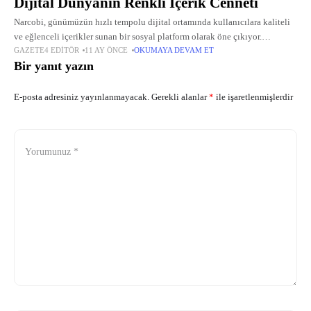
Dijital Dünyanın Renkli İçerik Cenneti
Narcobi, günümüzün hızlı tempolu dijital ortamında kullanıcılara kaliteli
ve eğlenceli içerikler sunan bir sosyal platform olarak öne çıkıyor.
GAZETE4 EDITÖR
11 AY ÖNCE
OKUMAYA DEVAM ET
Özellikle rraenee kaç yaşında, muti kaç yaşında ve ati242 boyu gibi merak
Bir yanıt yazın
E-posta adresiniz yayınlanmayacak.
Gerekli alanlar
*
ile işaretlenmişlerdir