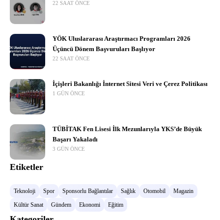
22 SAAT ÖNCE
YÖK Uluslararası Araştırmacı Programları 2026
Üçüncü Dönem Başvuruları Başlıyor
22 SAAT ÖNCE
İçişleri Bakanlığı İnternet Sitesi Veri ve Çerez Politikası
1 GÜN ÖNCE
TÜBİTAK Fen Lisesi İlk Mezunlarıyla YKS’de Büyük
Başarı Yakaladı
3 GÜN ÖNCE
Etiketler
Teknoloji
Spor
Sponsorlu Bağlantılar
Sağlık
Otomobil
Magazin
Kültür Sanat
Gündem
Ekonomi
Eğitim
Kategoriler