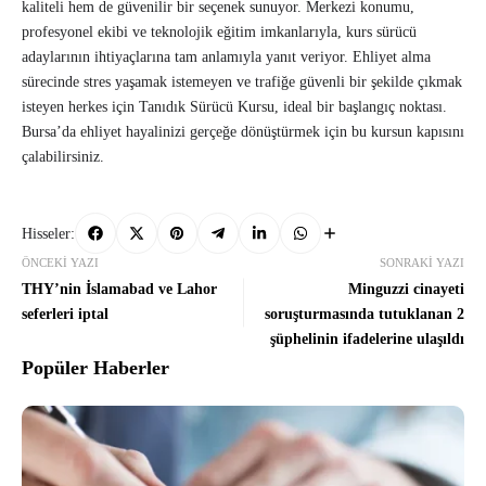
kaliteli hem de güvenilir bir seçenek sunuyor. Merkezi konumu,
profesyonel ekibi ve teknolojik eğitim imkanlarıyla, kurs sürücü
adaylarının ihtiyaçlarına tam anlamıyla yanıt veriyor. Ehliyet alma
sürecinde stres yaşamak istemeyen ve trafiğe güvenli bir şekilde çıkmak
isteyen herkes için Tanıdık Sürücü Kursu, ideal bir başlangıç noktası.
Bursa’da ehliyet hayalinizi gerçeğe dönüştürmek için bu kursun kapısını
çalabilirsiniz.
Hisseler:
ÖNCEKI YAZI
SONRAKI YAZI
THY’nin İslamabad ve Lahor
Minguzzi cinayeti
seferleri iptal
soruşturmasında tutuklanan 2
şüphelinin ifadelerine ulaşıldı
Popüler Haberler