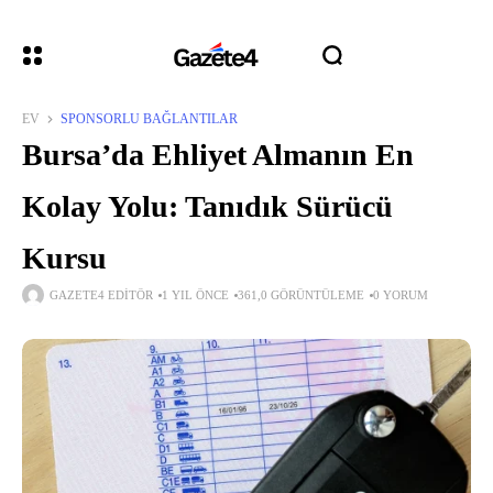
EV
SPONSORLU BAĞLANTILAR
Bursa’da Ehliyet Almanın En
Kolay Yolu: Tanıdık Sürücü
Kursu
GAZETE4 EDITÖR
1 YIL ÖNCE
361,0 GÖRÜNTÜLEME
0 YORUM