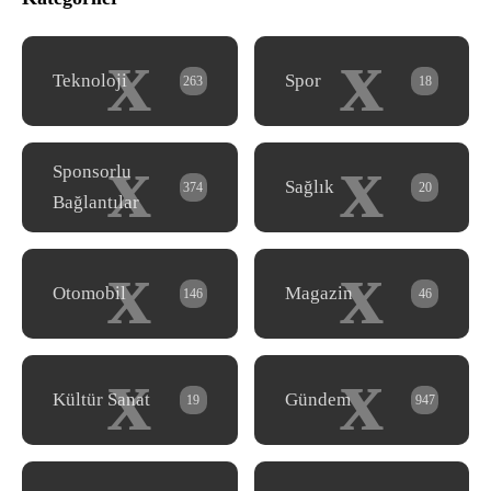
x
x
Teknoloji
Spor
263
18
x
x
Sponsorlu
Sağlık
374
20
Bağlantılar
x
x
Otomobil
Magazin
146
46
x
x
Kültür Sanat
Gündem
19
947