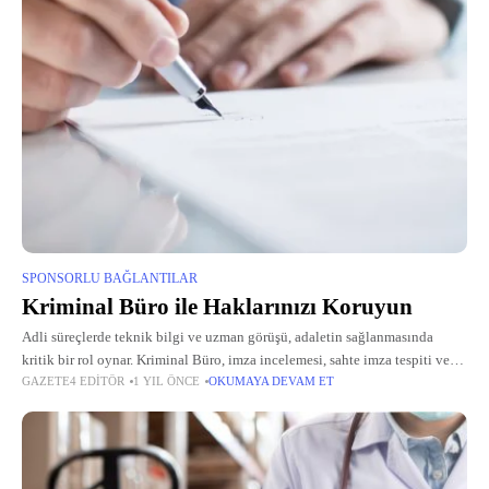
SPONSORLU BAĞLANTILAR
Kriminal Büro ile Haklarınızı Koruyun
Adli süreçlerde teknik bilgi ve uzman görüşü, adaletin sağlanmasında
kritik bir rol oynar. Kriminal Büro, imza incelemesi, sahte imza tespiti ve
GAZETE4 EDITÖR
1 YIL ÖNCE
OKUMAYA DEVAM ET
grafoloji uzmanı hizmetleriyle, bu alanda fark yaratan bir destek