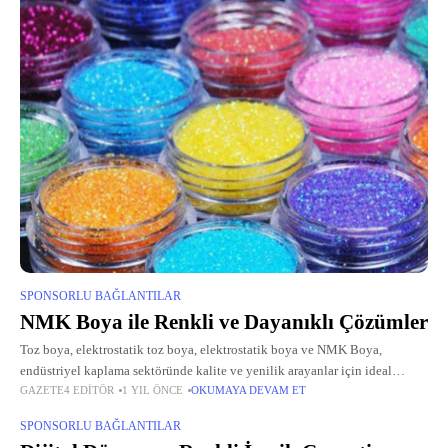
SPONSORLU BAĞLANTILAR
NMK Boya ile Renkli ve Dayanıklı Çözümler
Toz boya, elektrostatik toz boya, elektrostatik boya ve NMK Boya,
endüstriyel kaplama sektöründe kalite ve yenilik arayanlar için ideal
GAZETE4 EDITÖR
1 YIL ÖNCE
OKUMAYA DEVAM ET
çözümler sunar. 2018 yılından bu yana faaliyet gösteren NMK Boya, genç
SPONSORLU BAĞLANTILAR