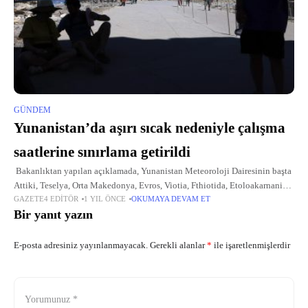
GÜNDEM
Yunanistan’da aşırı sıcak nedeniyle çalışma
saatlerine sınırlama getirildi
Bakanlıktan yapılan açıklamada, Yunanistan Meteoroloji Dairesinin başta
Attiki, Teselya, Orta Makedonya, Evros, Viotia, Fthiotida, Etoloakarnanias,
GAZETE4 EDITÖR
1 YIL ÖNCE
OKUMAYA DEVAM ET
Eğriboz, Girit, İyon Adaları, Midilli, Sakız, Rodos bölgeleri olmak üzere,
Bir yanıt yazın
ülkede bu hafta çöl
E-posta adresiniz yayınlanmayacak.
Gerekli alanlar
*
ile işaretlenmişlerdir