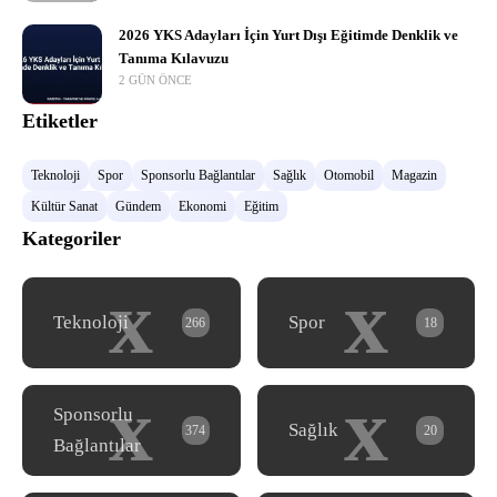
2026 YKS Adayları İçin Yurt Dışı Eğitimde Denklik ve
Tanıma Kılavuzu
2 GÜN ÖNCE
Etiketler
Teknoloji
Spor
Sponsorlu Bağlantılar
Sağlık
Otomobil
Magazin
Kültür Sanat
Gündem
Ekonomi
Eğitim
Kategoriler
x
x
Teknoloji
Spor
266
18
x
x
Sponsorlu
Sağlık
374
20
Bağlantılar