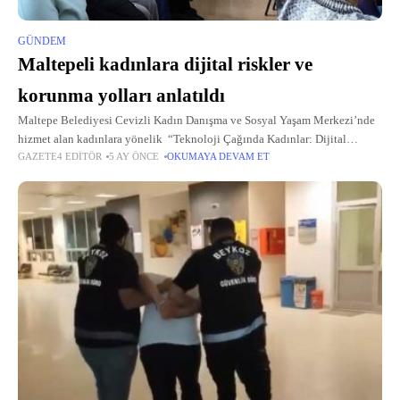
GÜNDEM
Maltepeli kadınlara dijital riskler ve
korunma yolları anlatıldı
Maltepe Belediyesi Cevizli Kadın Danışma ve Sosyal Yaşam Merkezi’nde
hizmet alan kadınlara yönelik “Teknoloji Çağında Kadınlar: Dijital
GAZETE4 EDITÖR
5 AY ÖNCE
OKUMAYA DEVAM ET
Riskler ve Korunma Yolları” konulu seminer düzenlendi.