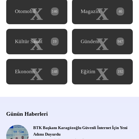
x
x
Otomobil
Magazin
146
46
x
x
Kültür Sanat
Gündem
19
947
x
x
Ekonomi
Eğitim
148
192
Günün Haberleri
BTK Başkanı Karagözoğlu Güvenli İnternet İçin Yeni
Adımı Duyurdu