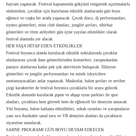
bayram yaşatacak. Festival kapsamında gökyüzü rengarenk uçurtmalarla
süslenirken, çocuklar için hazırlanan etkinlik alanlarında gün boyu
eğlence ve coşku bir arada yaşanacak. Çocuk disco, dj performansları,
tiyatro gösterileri, mini club dansları, jonglör şovları, sihirbaz
gösterileri ve ritim atölyeleri gün içine yayılan etkinlikler olarak
festival alanında yer alacak.
HER YAŞA HİTAP EDEN ETKİNLİKLER
Festival boyunca alanda kurulacak etkinlik noktalarında çocuklar
uluslararası çocuk dans gösterilerinden konserlere, yarışmalardan
panayır alanlarına kadar pek çok aktiviteyle buluşacak. İllüzyon
gösterileri ve jonglör performansları ise minik izleyicilere
unutamayacakları anlar yaşatacak. Maskotlar, balon şovları ve sevilen
çizgi karakterler de festival boyunca çocuklarla bir araya gelecek.
Etkinlik alanında kurulacak şişme ve ahşap oyun parkları ile spor
alanları, çocuklara hem güvenli hem de eğlenceli bir deneyim sunacak.
Yüz boyama, balon katlama etkinlikleri, sokak oyunları ve yarışmaların
yanı sıra Anıtkabir sanal turu ve VR deneyim alanları da çocukların
ziyaretine sunulacak.
SAHNE PROGRAMI GÜN BOYU DEVAM EDEECEK