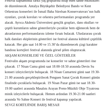
Festival kapsamında farklı yaş gruplarına hitap eden sahne etkinlikleri
de düzenlenecek. Antalya Büyükşehir Belediyesi Bando ve Kent
Orkestrası konserleri ile İsmail Baha Sürelsan Konservatuvarı’nın halk
oyunları, çocuk koroları ve orkestra performansları programda yer
alacak. Ayrıca Akdeniz Üniversitesi gençlik grupları, dans okulları ve
çeşitli kurumların sahne gösterileriyle çocuklar hem eğlenecek hem de
akranlarının performanslarını izleme fırsatı bulacak. Uluslararası çocuk
halk dansları ekiplerinin gösterileri ise festival alanına kültürel çeşitlilik
katacak. Her gün saat 14.00 ve 15.30’da düzenlenecek çizgi karakter
bandosu kortejleri festival alanında görsel şölen oluşturacak.
AKŞAM KONSERLERİ VE ÖZEL GÖSTERİLER
Festivalin akşam programında ise konserler ve sahne gösterileri öne
çıkacak. 17 Nisan Cuma günü saat 18.00-18.50 arasında Devin Su
konseri izleyicileriyle buluşacak. 18 Nisan Cumartesi günü saat 19.30-
21.00 arasında gerçekleştirilecek Penguen Sanat Çocuk Konseri günün
finalinde çocuklarla buluşacak. 19 Nisan Pazar günü ise saat 18.30-
19.00 saatleri arasında Masalını Arayan Prens-Müzikli Obje Tiyatrosu
minik izleyicilerle buluşacak. Hemen ardından 19.30-21.00 saatleri
arasında Vo Sahne Konseri ile festival kapanışı yapılacak.
SEVGİ KORTEJİNDE BARIŞ MESAJI