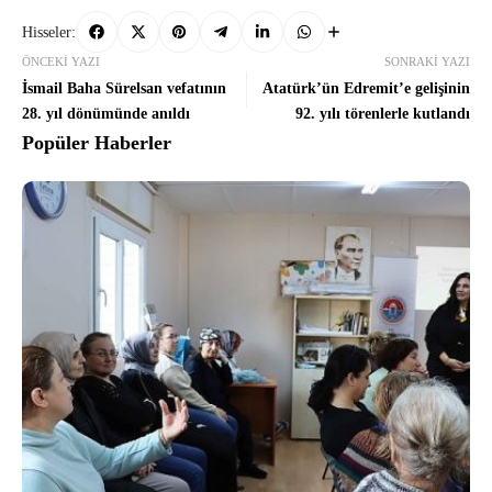
Hisseler:
ÖNCEKI YAZI
SONRAKI YAZI
İsmail Baha Sürelsan vefatının
Atatürk’ün Edremit’e gelişinin
28. yıl dönümünde anıldı
92. yılı törenlerle kutlandı
Popüler Haberler