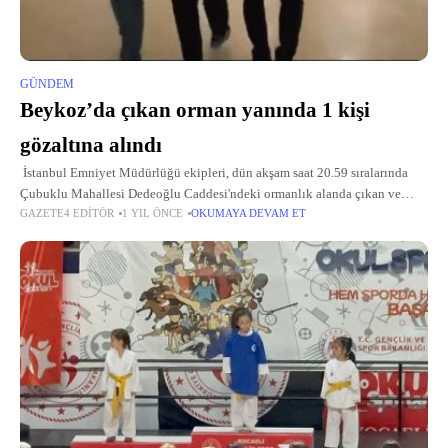
GÜNDEM
Beykoz’da çıkan orman yanında 1 kişi
gözaltına alındı
İstanbul Emniyet Müdürlüğü ekipleri, dün akşam saat 20.59 sıralarında
Çubuklu Mahallesi Dedeoğlu Caddesi'ndeki ormanlık alanda çıkan ve
GAZETE4 EDITÖR
1 YIL ÖNCE
OKUMAYA DEVAM ET
itfaiye ekiplerinin müdahalesiyle söndürülen yangına ilişkin çalışma
yürüttü. Yapılan araştırmada, yangın