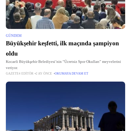
GÜNDEM
Büyükşehir keşfetti, ilk maçında şampiyon
oldu
Kocaeli Büyükşehir Belediyesi’nin “Ücretsiz Spor Okulları” meyvelerini
veriyor.
GAZETE4 EDITÖR
2 AY ÖNCE
OKUMAYA DEVAM ET