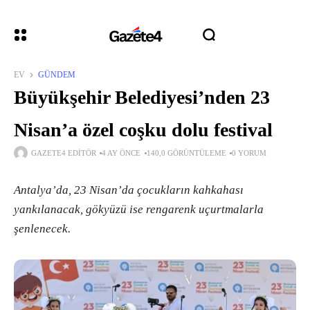
EV
GÜNDEM
Büyükşehir Belediyesi’nden 23
Nisan’a özel coşku dolu festival
GAZETE4 EDITÖR
4 AY ÖNCE
140,0 GÖRÜNTÜLEME
0 YORUM
Antalya’da, 23 Nisan’da çocukların kahkahası
yankılanacak, gökyüzü ise rengarenk uçurtmalarla
şenlenecek.