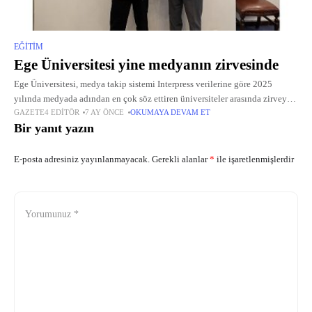
EĞITIM
Ege Üniversitesi yine medyanın zirvesinde
Ege Üniversitesi, medya takip sistemi Interpress verilerine göre 2025
yılında medyada adından en çok söz ettiren üniversiteler arasında zirveye
GAZETE4 EDITÖR
7 AY ÖNCE
OKUMAYA DEVAM ET
konumlandı.
Bir yanıt yazın
E-posta adresiniz yayınlanmayacak.
Gerekli alanlar
*
ile işaretlenmişlerdir