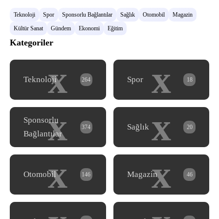
Teknoloji
Spor
Sponsorlu Bağlantılar
Sağlık
Otomobil
Magazin
Kültür Sanat
Gündem
Ekonomi
Eğitim
Kategoriler
x
x
Teknoloji
Spor
264
18
x
x
Sponsorlu
Sağlık
374
20
Bağlantılar
x
x
Otomobil
Magazin
146
46