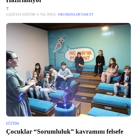
Hazırlanıyor
T.
GAZETE4 EDITÖR
1 YIL ÖNCE
OKUMAYA DEVAM ET
EĞITIM
Çocuklar “Sorumluluk” kavramını felsefe