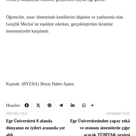
Öğrenciler, sınav döneminde kendilerini düşünen ve yanlarında olan
Gençlik Meclisi’ne teşekkür ederken, gerçekleştirilen ikramlar
memnuniyetle karşılandı.
Kaynak: (BYZHA) Beyaz Haber Ajansı
Hisseler:
ÖNCEKI YAZI
SONRAKI YAZI
Ege Üniversitesi 8 alanda
Ege Üniversitesinden yapay zekâ
dünyanın en iyileri arasında yer
ve otonom sistemlerde çığır
aldı
açacak TÜBİTAK projesi