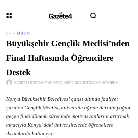
EV
EĞITIM
Büyükşehir Gençlik Meclisi’nden
Final Haftasında Öğrencilere
Destek
GAZETE4 EDITÖR
7 AY ÖNCE
207,0 GÖRÜNTÜLEME
0 YORUM
Konya Büyükşehir Belediyesi çatısı altında faaliyet
yürüten Gençlik Meclisi, üniversite öğrencilerinin yoğun
geçen final dönemi sürecinde motivasyonlarını artırmak
amacıyla Konya’daki üniversitelerde öğrencilere
ikramlarda bulunuyor.