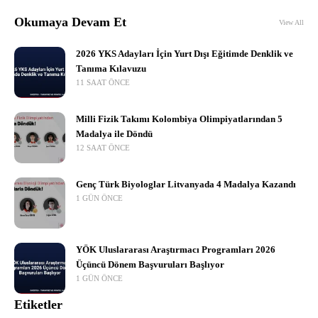
Okumaya Devam Et
View All
2026 YKS Adayları İçin Yurt Dışı Eğitimde Denklik ve
Tanıma Kılavuzu
11 SAAT ÖNCE
Milli Fizik Takımı Kolombiya Olimpiyatlarından 5
Madalya ile Döndü
12 SAAT ÖNCE
Genç Türk Biyologlar Litvanyada 4 Madalya Kazandı
1 GÜN ÖNCE
YÖK Uluslararası Araştırmacı Programları 2026
Üçüncü Dönem Başvuruları Başlıyor
1 GÜN ÖNCE
Etiketler