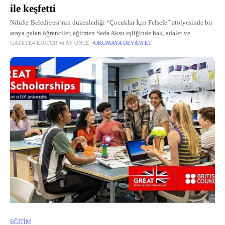
ile keşfetti
Nilüfer Belediyesi’nin düzenlediği “Çocuklar İçin Felsefe” atölyesinde bir
araya gelen öğrenciler, eğitmen Seda Aksu eşliğinde hak, adalet ve
GAZETE4 EDITÖR
6 AY ÖNCE
OKUMAYA DEVAM ET
sorumluluk kavramlarını kendi pencerelerinden konuştu.
EĞITIM