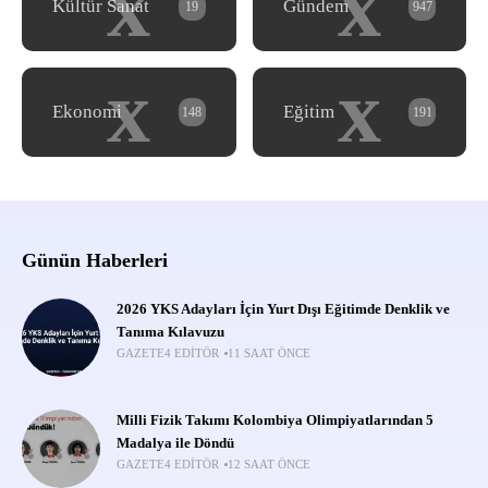
x
x
Kültür Sanat
Gündem
19
947
x
x
Ekonomi
Eğitim
148
191
Günün Haberleri
2026 YKS Adayları İçin Yurt Dışı Eğitimde Denklik ve
Tanıma Kılavuzu
GAZETE4 EDITÖR
11 SAAT ÖNCE
Milli Fizik Takımı Kolombiya Olimpiyatlarından 5
Madalya ile Döndü
GAZETE4 EDITÖR
12 SAAT ÖNCE