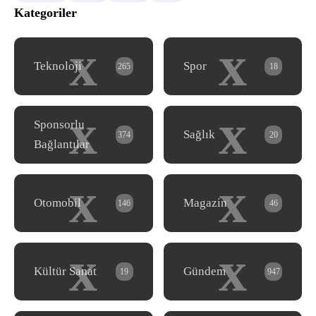
Kategoriler
x
x
Teknoloji
Spor
265
18
x
x
Sponsorlu
Sağlık
374
20
Bağlantılar
x
x
Otomobil
Magazin
146
46
x
x
Kültür Sanat
Gündem
19
947