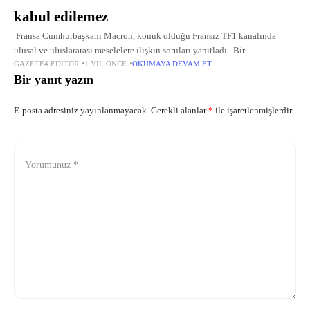
kabul edilemez
Fransa Cumhurbaşkanı Macron, konuk olduğu Fransız TF1 kanalında
ulusal ve uluslararası meselelere ilişkin soruları yanıtladı. Bir
GAZETE4 EDITÖR
1 YIL ÖNCE
OKUMAYA DEVAM ET
cumhurbaşkanının, Gazze'de yaşananın bir "soykırım" olup olmadığına
Bir yanıt yazın
cevap veremeyeceğini savunan Macron, bu
E-posta adresiniz yayınlanmayacak.
Gerekli alanlar
*
ile işaretlenmişlerdir