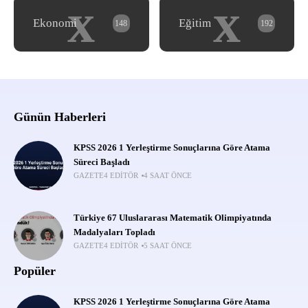
x
x
Ekonomi
Eğitim
148
192
Günün Haberleri
KPSS 2026 1 Yerleştirme Sonuçlarına Göre Atama
Süreci Başladı
GAZETE4 EDITÖR
4 SAAT ÖNCE
Türkiye 67 Uluslararası Matematik Olimpiyatında
Madalyaları Topladı
GAZETE4 EDITÖR
5 SAAT ÖNCE
Popüler
KPSS 2026 1 Yerleştirme Sonuçlarına Göre Atama