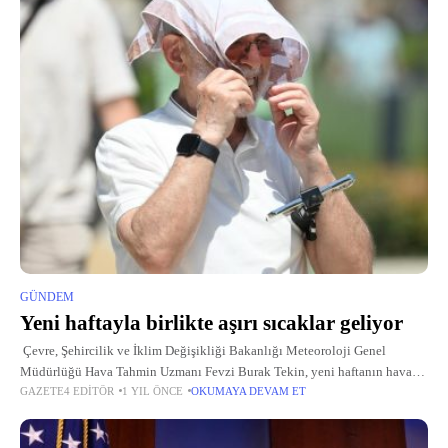
GÜNDEM
Yeni haftayla birlikte aşırı sıcaklar geliyor
Çevre, Şehircilik ve İklim Değişikliği Bakanlığı Meteoroloji Genel
Müdürlüğü Hava Tahmin Uzmanı Fevzi Burak Tekin, yeni haftanın hava
GAZETE4 EDITÖR
1 YIL ÖNCE
OKUMAYA DEVAM ET
tahminlerini açıkladı. Tekin, yapılan son tahminlere göre, yeni haftada
sıcak