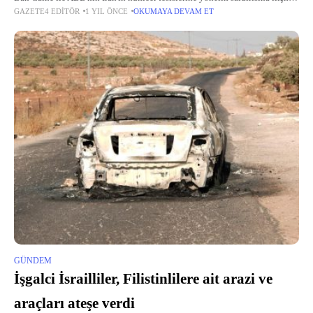
GAZETE4 EDITÖR
1 YIL ÖNCE
OKUMAYA DEVAM ET
açıklamalarda bulundu. İran'a yönelik saldırının amacına ulaşmadığını
iddia eden tamamlanmamış bir
GÜNDEM
İşgalci İsrailliler, Filistinlilere ait arazi ve
araçları ateşe verdi