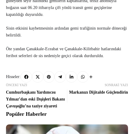
güneyden seyir halindeki gemilerin kaptanlarına, telsiz anonsuyla
boğazın saat 06.20 itibarıyla çift yönlü transit gemi geçişlerine
kapatıldığı duyuruldu.
Sisin etkisini kaybetmesinin ardından gemi trafiğinin normale döneceği
belirtildi.
Öte yandan Çanakkale-Eceabat ve Çanakkale-Kilitbahir hatlarındaki
feribot seferleri de sis nedeniyle geçici olarak durduruldu.
Hisseler:
ÖNCEKI YAZI
SONRAKI YAZI
Cumhurbaşkanı Yardımcısı
Markanızı Dijitalde Güçlendirin
Yılmaz’dan eski Dışişleri Bakanı
Çavuşoğlu’na taziye ziyareti
Popüler Haberler