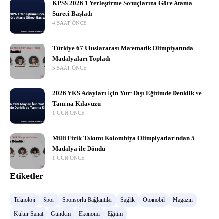
KPSS 2026 1 Yerleştirme Sonuçlarına Göre Atama
Süreci Başladı
4 SAAT ÖNCE
Türkiye 67 Uluslararası Matematik Olimpiyatında
Madalyaları Topladı
5 SAAT ÖNCE
2026 YKS Adayları İçin Yurt Dışı Eğitimde Denklik ve
Tanıma Kılavuzu
1 GÜN ÖNCE
Milli Fizik Takımı Kolombiya Olimpiyatlarından 5
Madalya ile Döndü
1 GÜN ÖNCE
Etiketler
Teknoloji
Spor
Sponsorlu Bağlantılar
Sağlık
Otomobil
Magazin
Kültür Sanat
Gündem
Ekonomi
Eğitim