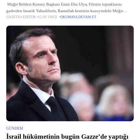
Muğir Beldesi Konsey Başkanı Emin Ebu Ulya, Filistin topraklarını
gasbeden fanatik Yahudilerin, Ramallah kentinin kuzeyindeki Muğir
GAZETE4 EDITÖR
12 AY ÖNCE
OKUMAYA DEVAM ET
beldesine sızarak, zeytin ağaçlarını kestiğini, tarım arazilerini ve çiftçilere
ait bazı araçları ateşe
GÜNDEM
İsrail hükümetinin bugün Gazze’de yaptığı