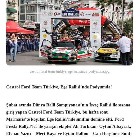
castrol-ford-team-turkiye-ege-rallisinde-podyumda.jpg
Castrol Ford Team Türkiye, Ege Rallisi’nde Podyumda!
Şubat ayında Dünya Ralli Şampiyonası’nın İsveç Rallisi ile sezona
giriş yapan Castrol Ford Team Türkiye, bu hafta sonu
Marmaris’te koşulan Ege Rallisi’nde sınıfını domine etti. Ford
Fiesta Rally3’ler ile yarışan ekipler Ali Türkkan- Oytun Albayrak,
Efehan Yazıcı – Mert Kaya ve Eytan Halfon – Can Hergüner Sınıf