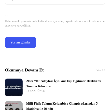
Daha sonraki yorumlarımda kullanılması için adım, e-posta adresim ve site adresim bu
tarayıcıya kaydedilsin.
Okumaya Devam Et
View All
2026 YKS Adayları İçin Yurt Dışı Eğitimde Denklik ve
Tanıma Kılavuzu
14 SAAT ÖNCE
Milli Fizik Takımı Kolombiya Olimpiyatlarından 5
Madalya ile Döndü