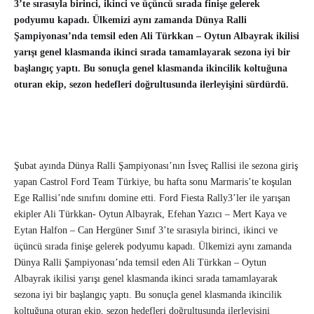
3’te sırasıyla birinci, ikinci ve üçüncü sırada finişe gelerek
podyumu kapadı. Ülkemizi aynı zamanda Dünya Ralli
Şampiyonası’nda temsil eden Ali Türkkan – Oytun Albayrak ikilisi
yarışı genel klasmanda ikinci sırada tamamlayarak sezona iyi bir
başlangıç yaptı. Bu sonuçla genel klasmanda ikincilik koltuğuna
oturan ekip, sezon hedefleri doğrultusunda ilerleyişini sürdürdü.
Şubat ayında Dünya Ralli Şampiyonası’nın İsveç Rallisi ile sezona giriş
yapan Castrol Ford Team Türkiye, bu hafta sonu Marmaris’te koşulan
Ege Rallisi’nde sınıfını domine etti. Ford Fiesta Rally3’ler ile yarışan
ekipler Ali Türkkan- Oytun Albayrak, Efehan Yazıcı – Mert Kaya ve
Eytan Halfon – Can Hergüner Sınıf 3’te sırasıyla birinci, ikinci ve
üçüncü sırada finişe gelerek podyumu kapadı. Ülkemizi aynı zamanda
Dünya Ralli Şampiyonası’nda temsil eden Ali Türkkan – Oytun
Albayrak ikilisi yarışı genel klasmanda ikinci sırada tamamlayarak
sezona iyi bir başlangıç yaptı. Bu sonuçla genel klasmanda ikincilik
koltuğuna oturan ekip, sezon hedefleri doğrultusunda ilerleyişini