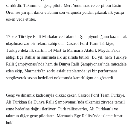
sürdürdü. Takımın en genç pilotu Mert Yudulmaz ve co-pilotu Ersin
Ören ise yarışın ikinci etabının son virajında yoldan çıkarak ilk yarışa
erken veda ettiler.
17 kez Türkiye Ralli Markalar ve Takımlar Şampiyonluğunu kazanarak
ulaşılması zor bir rekora sahip olan Castrol Ford Team Türkiye,
Türkiye’deki ilk startını 14 Mart’ta Marmaris Atatürk Meydanı’nda
aldığı Ege Rallisi’ni sınıfında ilk üç sırada bitirdi. Bu yıl, hem Türkiye
Ralli Şampiyonası’nda hem de Dünya Ralli Şampiyonası’nda mücadele
eden ekip, Marmaris’in zorlu asfalt etaplarında iyi bir performans
sergileyerek sezon hedefleri noktasında kararlılığını da gösterdi.
Genç ve dinamik kadrosuyla dikkat çeken Castrol Ford Team Türkiye,
Ali Türkkan ile Dünya Ralli Şampiyonası’nda ülkemizi zirvede temsil
etme hedefine doğru ilerliyor. Türk ralliseverler, Ali Türkkan’ı ve
takımın diğer genç pilotlarını Marmaris Ege Rallisi’nde izleme fırsatı
buldu.