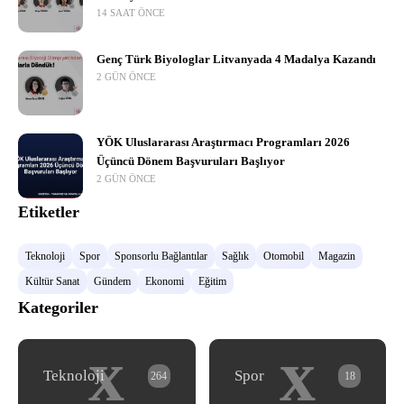
14 SAAT ÖNCE
Genç Türk Biyologlar Litvanyada 4 Madalya Kazandı
2 GÜN ÖNCE
YÖK Uluslararası Araştırmacı Programları 2026
Üçüncü Dönem Başvuruları Başlıyor
2 GÜN ÖNCE
Etiketler
Teknoloji
Spor
Sponsorlu Bağlantılar
Sağlık
Otomobil
Magazin
Kültür Sanat
Gündem
Ekonomi
Eğitim
Kategoriler
x
x
Teknoloji
Spor
264
18