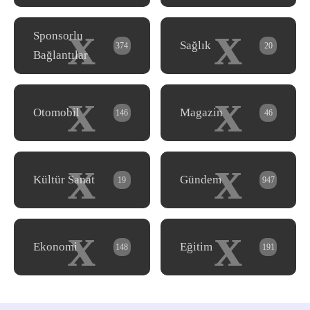
x
x
Sponsorlu
Sağlık
374
20
Bağlantılar
x
x
Otomobil
Magazin
146
46
x
x
Kültür Sanat
Gündem
19
947
x
x
Ekonomi
Eğitim
148
191