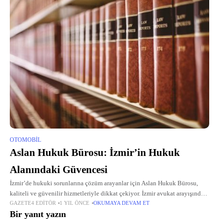
OTOMOBIL
Aslan Hukuk Bürosu: İzmir’in Hukuk
Alanındaki Güvencesi
İzmir’de hukuki sorunlarına çözüm arayanlar için Aslan Hukuk Bürosu,
kaliteli ve güvenilir hizmetleriyle dikkat çekiyor. İzmir avukat arayışında
GAZETE4 EDITÖR
1 YIL ÖNCE
OKUMAYA DEVAM ET
olanlar için büro, geniş bir hukuk yelpazesinde profesyonel destek
Bir yanıt yazın
sunuyor. Avukat İzmir