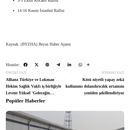
3-5 Ekim Kocaeli Rallisi
14-16 Kasım İstanbul Rallisi
Kaynak: (BYZHA) Beyaz Haber Ajansı
Hisseler:
ÖNCEKI YAZI
SONRAKI YAZI
Allianz Türkiye ve Lokman
Kötü niyetli yapay zekâ
Hekim Sağlık Vakfı iş birliğiyle
kullanımı dolandırıcılık ortamını
Levent Yüksel ‘Geleceğin
yeniden şekillendiriyor
Hekimleri’ için sahnedeydi
Popüler Haberler