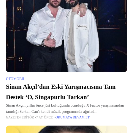
OTOMOBIL
Sinan Akçıl’dan Eski Yarışmacısına Tam
Destek ‘O, Singapurlu Tarkan’
Sinan Akçıl, yıllar önce jüri koltuğunda oturduğu X Factor yarışmasından
tanıdığı Serkan Can'ı kendi müzik programında ağırladı.
GAZETE4 EDITÖR
7 AY ÖNCE
OKUMAYA DEVAM ET