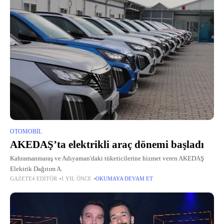
OTOMOBIL
AKEDAŞ’ta elektrikli araç dönemi başladı
Kahramanmaraş ve Adıyaman'daki tüketicilerine hizmet veren AKEDAŞ
Elektrik Dağıtım A.
GAZETE4 EDITÖR
1 YIL ÖNCE
OKUMAYA DEVAM ET