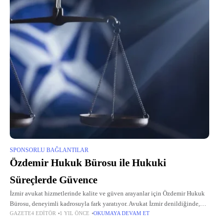
SPONSORLU BAĞLANTILAR
Özdemir Hukuk Bürosu ile Hukuki
Süreçlerde Güvence
İzmir avukat hizmetlerinde kalite ve güven arayanlar için Özdemir Hukuk
Bürosu, deneyimli kadrosuyla fark yaratıyor. Avukat İzmir denildiğinde,
GAZETE4 EDITÖR
1 YIL ÖNCE
OKUMAYA DEVAM ET
2017 yılından bu yana İzmir Barosu’na kayıtlı olarak hizmet veren Avukat