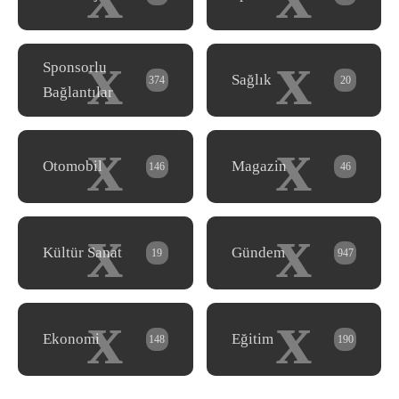
x
x
Sponsorlu
Sağlık
374
20
Bağlantılar
x
x
Otomobil
Magazin
146
46
x
x
Kültür Sanat
Gündem
19
947
x
x
Ekonomi
Eğitim
148
190