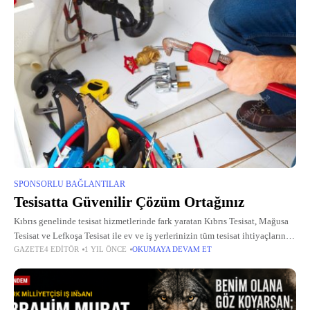
SPONSORLU BAĞLANTILAR
Tesisatta Güvenilir Çözüm Ortağınız
Kıbrıs genelinde tesisat hizmetlerinde fark yaratan Kıbrıs Tesisat, Mağusa
Tesisat ve Lefkoşa Tesisat ile ev ve iş yerlerinizin tüm tesisat ihtiyaçlarını
GAZETE4 EDITÖR
1 YIL ÖNCE
OKUMAYA DEVAM ET
karşılıyor. Su kaçağı tespiti, petek temizliği, kombi bakımı gibi