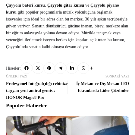
Çayyolu bateri kursu
,
Çayyolu gitar kursu
ve
Çayyolu piyano
kursu
gibi popüler programlarla müzik yolculuğuna başlamak
isteyenler için ideal bir adres olan bu merkez, 30 yılı aşkın tecrübesiyle
güven veriyor. Sanatın dönüştürücü gücüne inanan, bireyi merkeze alan
bir eğitim anlayışıyla yoluna devam ediyor. Müzikle tanışmak veya
yeteneğini ilerletmek isteyen herkes için kapıları açık tutan bu kurum,
Çayyolu’nda sanatın kalbi olmaya devam ediyor.
Hisseler:
ÖNCEKI YAZI
SONRAKI YAZI
Profesyonel fotoğrafçılığı cebinize
İç Mekan ve Dış Mekan LED
taşıyan yeni amiral gemisi:
Ekranlarda Lider Çözümler
HONOR Magic8 Pro
Popüler Haberler