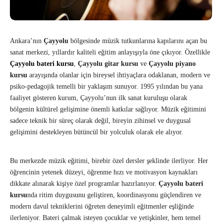
Ankara’nın
Çayyolu
bölgesinde müzik tutkunlarına kapılarını açan bu
sanat merkezi, yıllardır kaliteli eğitim anlayışıyla öne çıkıyor. Özellikle
Çayyolu bateri kursu
,
Çayyolu gitar kursu
ve
Çayyolu piyano
kursu
arayışında olanlar için bireysel ihtiyaçlara odaklanan, modern ve
psiko-pedagojik temelli bir yaklaşım sunuyor. 1995 yılından bu yana
faaliyet gösteren kurum, Çayyolu’nun ilk sanat kuruluşu olarak
bölgenin kültürel gelişimine önemli katkılar sağlıyor. Müzik eğitimini
sadece teknik bir süreç olarak değil, bireyin zihinsel ve duygusal
gelişimini destekleyen bütüncül bir yolculuk olarak ele alıyor.
Bu merkezde müzik eğitimi, birebir özel dersler şeklinde ilerliyor. Her
öğrencinin yetenek düzeyi, öğrenme hızı ve motivasyon kaynakları
dikkate alınarak kişiye özel programlar hazırlanıyor.
Çayyolu bateri
kursu
nda ritim duygusunu geliştiren, koordinasyonu güçlendiren ve
modern davul tekniklerini öğreten deneyimli eğitmenler eşliğinde
ilerleniyor. Bateri çalmak isteyen çocuklar ve yetişkinler, hem temel