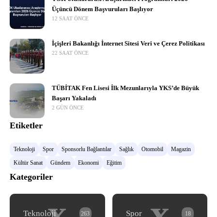
Üçüncü Dönem Başvuruları Başlıyor
12 SAAT ÖNCE
İçişleri Bakanlığı İnternet Sitesi Veri ve Çerez Politikası
22 SAAT ÖNCE
TÜBİTAK Fen Lisesi İlk Mezunlarıyla YKS’de Büyük
Başarı Yakaladı
2 GÜN ÖNCE
Etiketler
Teknoloji
Spor
Sponsorlu Bağlantılar
Sağlık
Otomobil
Magazin
Kültür Sanat
Gündem
Ekonomi
Eğitim
Kategoriler
x
x
Teknoloji
Spor
263
18