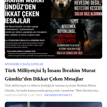
SPONSORLU BAĞLANTILAR
Türk Milliyetçisi İş İnsanı İbrahim Murat
Gündüz’den Dikkat Çeken Mesajlar
Türk milliyetçisi ve ülkücü kimliğiyle tanınan iş insanı İbrahim Murat
Gündüz, bu hafta kamuoyunda geniş yankı uyandıran “Bela İstemiyoruz”
GAZETE4 EDITÖR
2 AY ÖNCE
OKUMAYA DEVAM ET
açıklamalarıyla gündemde yer aldı. Toplumsal huzur, saygı ve kararlılık
vurgusu yapan