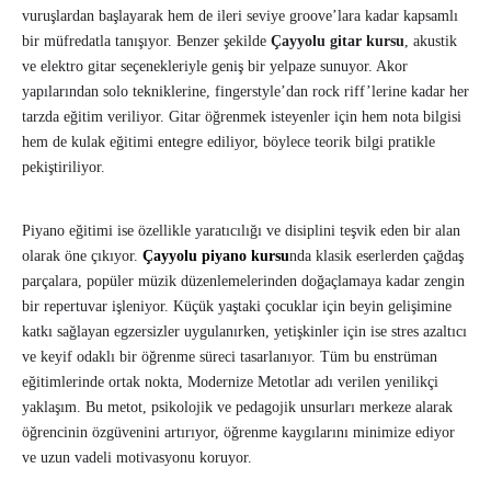
vuruşlardan başlayarak hem de ileri seviye groove’lara kadar kapsamlı
bir müfredatla tanışıyor. Benzer şekilde
Çayyolu gitar kursu
, akustik
ve elektro gitar seçenekleriyle geniş bir yelpaze sunuyor. Akor
yapılarından solo tekniklerine, fingerstyle’dan rock riff’lerine kadar her
tarzda eğitim veriliyor. Gitar öğrenmek isteyenler için hem nota bilgisi
hem de kulak eğitimi entegre ediliyor, böylece teorik bilgi pratikle
pekiştiriliyor.
Piyano eğitimi ise özellikle yaratıcılığı ve disiplini teşvik eden bir alan
olarak öne çıkıyor.
Çayyolu piyano kursu
nda klasik eserlerden çağdaş
parçalara, popüler müzik düzenlemelerinden doğaçlamaya kadar zengin
bir repertuvar işleniyor. Küçük yaştaki çocuklar için beyin gelişimine
katkı sağlayan egzersizler uygulanırken, yetişkinler için ise stres azaltıcı
ve keyif odaklı bir öğrenme süreci tasarlanıyor. Tüm bu enstrüman
eğitimlerinde ortak nokta, Modernize Metotlar adı verilen yenilikçi
yaklaşım. Bu metot, psikolojik ve pedagojik unsurları merkeze alarak
öğrencinin özgüvenini artırıyor, öğrenme kaygılarını minimize ediyor
ve uzun vadeli motivasyonu koruyor.