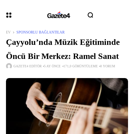
EV
SPONSORLU BAĞLANTILAR
Çayyolu’nda Müzik Eğitiminde
Öncü Bir Merkez: Ramel Sanat
GAZETE4 EDITÖR
5 AY ÖNCE
171,0 GÖRÜNTÜLEME
0 YORUM