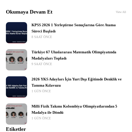
Okumaya Devam Et
View All
KPSS 2026 1 Yerleştirme Sonuçlarına Göre Atama
Süreci Başladı
8 SAAT ÖNCE
Türkiye 67 Uluslararası Matematik Olimpiyatında
Madalyaları Topladı
9 SAAT ÖNCE
2026 YKS Adayları İçin Yurt Dışı Eğitimde Denklik ve
Tanıma Kılavuzu
1 GÜN ÖNCE
Milli Fizik Takımı Kolombiya Olimpiyatlarından 5
Madalya ile Döndü
1 GÜN ÖNCE
Etiketler