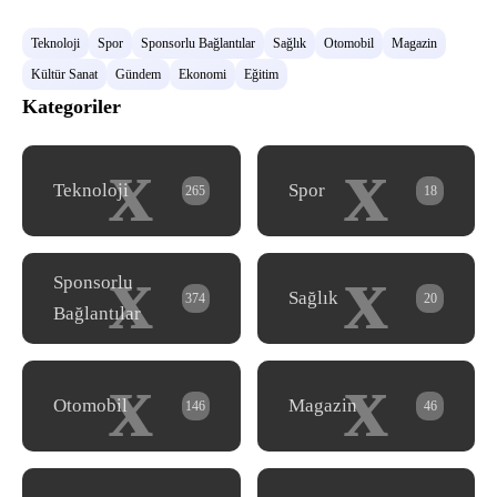
Teknoloji
Spor
Sponsorlu Bağlantılar
Sağlık
Otomobil
Magazin
Kültür Sanat
Gündem
Ekonomi
Eğitim
Kategoriler
x
x
Teknoloji
Spor
265
18
x
x
Sponsorlu
Sağlık
374
20
Bağlantılar
x
x
Otomobil
Magazin
146
46