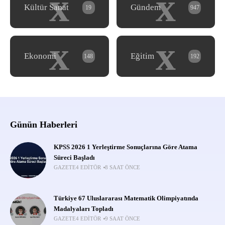
x
x
Kültür Sanat
Gündem
19
947
x
x
Ekonomi
Eğitim
148
192
Günün Haberleri
KPSS 2026 1 Yerleştirme Sonuçlarına Göre Atama
Süreci Başladı
GAZETE4 EDITÖR
8 SAAT ÖNCE
Türkiye 67 Uluslararası Matematik Olimpiyatında
Madalyaları Topladı
GAZETE4 EDITÖR
9 SAAT ÖNCE