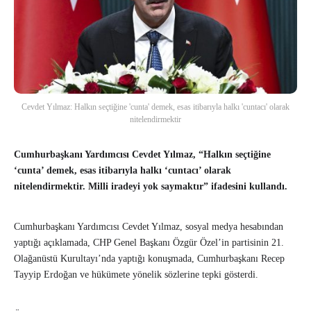
Cevdet Yılmaz: Halkın seçtiğine 'cunta' demek, esas itibarıyla halkı 'cuntacı' olarak
nitelendirmektir
Cumhurbaşkanı Yardımcısı Cevdet Yılmaz, “Halkın seçtiğine
‘cunta’ demek, esas itibarıyla halkı ‘cuntacı’ olarak
nitelendirmektir. Milli iradeyi yok saymaktır” ifadesini kullandı.
Cumhurbaşkanı Yardımcısı Cevdet Yılmaz, sosyal medya hesabından
yaptığı açıklamada, CHP Genel Başkanı Özgür Özel’in partisinin 21.
Olağanüstü Kurultayı’nda yaptığı konuşmada, Cumhurbaşkanı Recep
Tayyip Erdoğan ve hükümete yönelik sözlerine tepki gösterdi.