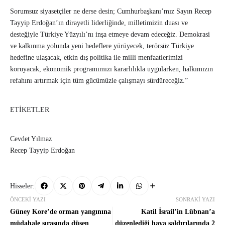
Sorumsuz siyasetçiler ne derse desin; Cumhurbaşkanı’mız Sayın Recep
Tayyip Erdoğan’ın dirayetli liderliğinde, milletimizin duası ve
desteğiyle Türkiye Yüzyılı’nı inşa etmeye devam edeceğiz. Demokrasi
ve kalkınma yolunda yeni hedeflere yürüyecek, terörsüz Türkiye
hedefine ulaşacak, etkin dış politika ile milli menfaatlerimizi
koruyacak, ekonomik programımızı kararlılıkla uygularken, halkımızın
refahını artırmak için tüm gücümüzle çalışmayı sürdüreceğiz.”
ETİKETLER
Cevdet Yılmaz
Recep Tayyip Erdoğan
Hisseler:
ÖNCEKI YAZI
SONRAKI YAZI
Güney Kore’de orman yangınına
Katil İsrail’in Lübnan’a
müdahale sırasında düşen
düzenlediği hava saldırılarında 2