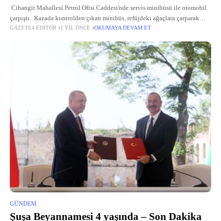
Cihangir Mahallesi Petrol Ofisi Caddesi'nde servis minibüsü ile otomobil
çarpıştı. Kazada kontrolden çıkan minibüs, refüjdeki ağaçlara çarparak
GAZETE4 EDITÖR
1 YIL ÖNCE
OKUMAYA DEVAM ET
durabildi. İhbar üzerine olay yerine itfaiye, polis ve sağlık ekipleri sevk
GÜNDEM
Şuşa Beyannamesi 4 yaşında – Son Dakika