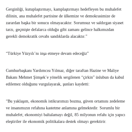
Gerginliği, kutuplaştırmayı, kamplaştırmayı hedefleyen bu muhalefet
dilinin, ana muhalefet partisine de ülkemize ve demokrasimize de
zarardan başka bir sonucu olmayacaktır. Sorumsuz ve saldırgan siyaset
tarzı, geçmişte defalarca olduğu gibi zamanı gelince halkımızdan
gerekli demokratik cevabı sandıklarda alacaktır.”
“Türkiye Yüzyılı’nı inşa etmeye devam edeceğiz”
Cumhurbaşkanı Yardımcısı Yılmaz, diğer taraftan Hazine ve Maliye
Bakanı Mehmet Şimşek’e yönelik sergilenen “çirkin” üslubun da kabul
edilemez olduğunu vurgulayarak, şunları kaydetti:
“Bu yaklaşım, ekonomik istikrarımızı bozma, güven ortamını zedeleme
ve insanımızın refahına kastetme anlamına gelmektedir. Sorumlu bir
muhalefet; ekonomiyi baltalamayı değil, 85 milyonun refahı için yapıcı
eleştiriler ile ekonomik politikalara destek olmayı gerektirir.