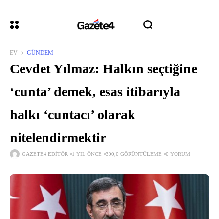
EV
GÜNDEM
Cevdet Yılmaz: Halkın seçtiğine
‘cunta’ demek, esas itibarıyla
halkı ‘cuntacı’ olarak
nitelendirmektir
GAZETE4 EDITÖR
1 YIL ÖNCE
300,0 GÖRÜNTÜLEME
0 YORUM