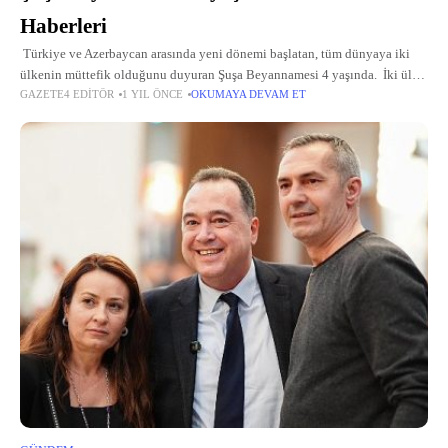
Haberleri
Türkiye ve Azerbaycan arasında yeni dönemi başlatan, tüm dünyaya iki
ülkenin müttefik olduğunu duyuran Şuşa Beyannamesi 4 yaşında. İki ülke
GAZETE4 EDITÖR
1 YIL ÖNCE
OKUMAYA DEVAM ET
devlet başkanlarının tarihi Şuşa şehrinde 15 Haziran 2021'de