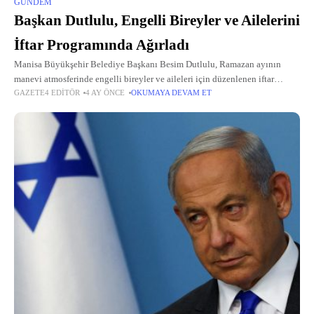
GÜNDEM
Başkan Dutlulu, Engelli Bireyler ve Ailelerini
İftar Programında Ağırladı
Manisa Büyükşehir Belediye Başkanı Besim Dutlulu, Ramazan ayının
manevi atmosferinde engelli bireyler ve aileleri için düzenlenen iftar
GAZETE4 EDITÖR
4 AY ÖNCE
OKUMAYA DEVAM ET
programına katıldı.