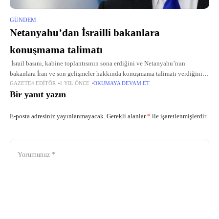
GÜNDEM
Netanyahu’dan İsrailli bakanlara
konuşmama talimatı
İsrail basını, kabine toplantısının sona erdiğini ve Netanyahu’nun
bakanlara İran ve son gelişmeler hakkında konuşmama talimatı verdiğini
GAZETE4 EDITÖR
1 YIL ÖNCE
OKUMAYA DEVAM ET
iddia etti. Siyasi kabine toplantısının ardından Netanyahu ve güvenlik
Bir yanıt yazın
kabinesinde yer
E-posta adresiniz yayınlanmayacak.
Gerekli alanlar
*
ile işaretlenmişlerdir