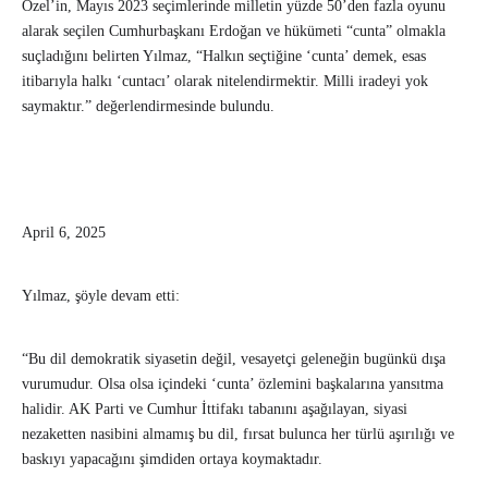
Özel’in, Mayıs 2023 seçimlerinde milletin yüzde 50’den fazla oyunu
alarak seçilen Cumhurbaşkanı Erdoğan ve hükümeti “cunta” olmakla
suçladığını belirten Yılmaz, “Halkın seçtiğine ‘cunta’ demek, esas
itibarıyla halkı ‘cuntacı’ olarak nitelendirmektir. Milli iradeyi yok
saymaktır.” değerlendirmesinde bulundu.
April 6, 2025
Yılmaz, şöyle devam etti:
“Bu dil demokratik siyasetin değil, vesayetçi geleneğin bugünkü dışa
vurumudur. Olsa olsa içindeki ‘cunta’ özlemini başkalarına yansıtma
halidir. AK Parti ve Cumhur İttifakı tabanını aşağılayan, siyasi
nezaketten nasibini almamış bu dil, fırsat bulunca her türlü aşırılığı ve
baskıyı yapacağını şimdiden ortaya koymaktadır.