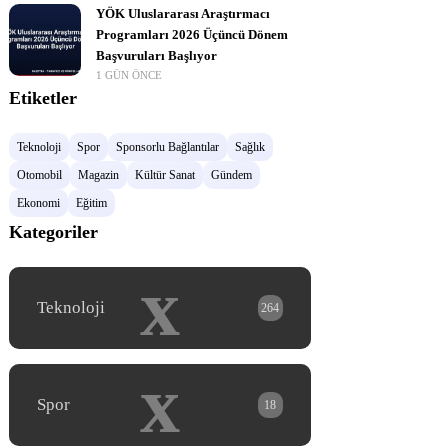
YÖK Uluslararası Araştırmacı
Programları 2026 Üçüncü Dönem
Başvuruları Başlıyor
1 GÜN ÖNCE
Etiketler
Teknoloji
Spor
Sponsorlu Bağlantılar
Sağlık
Otomobil
Magazin
Kültür Sanat
Gündem
Ekonomi
Eğitim
Kategoriler
x
Teknoloji
264
x
Spor
18