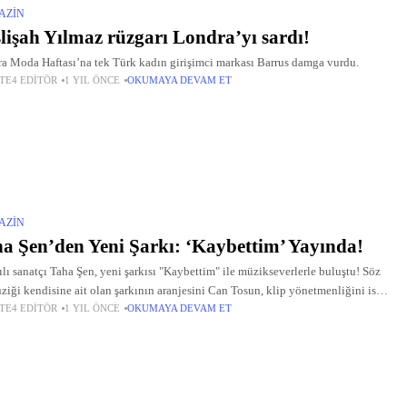
AZIN
lişah Yılmaz rüzgarı Londra’yı sardı!
a Moda Haftası’na tek Türk kadın girişimci markası Barrus damga vurdu.
TE4 EDITÖR
1 YIL ÖNCE
OKUMAYA DEVAM ET
AZIN
a Şen’den Yeni Şarkı: ‘Kaybettim’ Yayında!
ılı sanatçı Taha Şen, yeni şarkısı "Kaybettim" ile müzikseverlerle buluştu! Söz
ziği kendisine ait olan şarkının aranjesini Can Tosun, klip yönetmenliğini ise
TE4 EDITÖR
1 YIL ÖNCE
OKUMAYA DEVAM ET
Oğuz üstlendi.