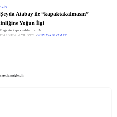
AZIN
 Şeyda Atabay ile “kapaktakalmasın”
inliğine Yoğun İlgi
Magazin kapak yıldızımız Dr.
TE4 EDITÖR
1 YIL ÖNCE
OKUMAYA DEVAM ET
işaretlenmişlerdir