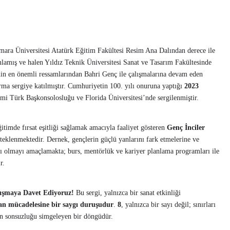
mara Üniversitesi Atatürk Eğitim Fakültesi Resim Ana Dalından derece ile
lamış ve halen Yıldız Teknik Üniversitesi Sanat ve Tasarım Fakültesinde
nin en önemli ressamlarından Bahri Genç ile çalışmalarına devam eden
arma sergiye katılmıştır. Cumhuriyetin 100. yılı onuruna yaptığı
2023
ami Türk Başkonsolosluğu ve Florida Üniversitesi’nde sergilenmiştir.
itimde fırsat eşitliği sağlamak amacıyla faaliyet gösteren
Genç İnciler
steklenmektedir. Dernek, gençlerin güçlü yanlarını fark etmelerine ve
cı olmayı amaçlamakta; burs, mentörlük ve kariyer planlama programları ile
r.
luşmaya Davet Ediyoruz!
Bu sergi, yalnızca bir sanat etkinliği
an mücadelesine bir saygı duruşudur
.
8
, yalnızca bir sayı değil; sınırları
an sonsuzluğu simgeleyen bir döngüdür.