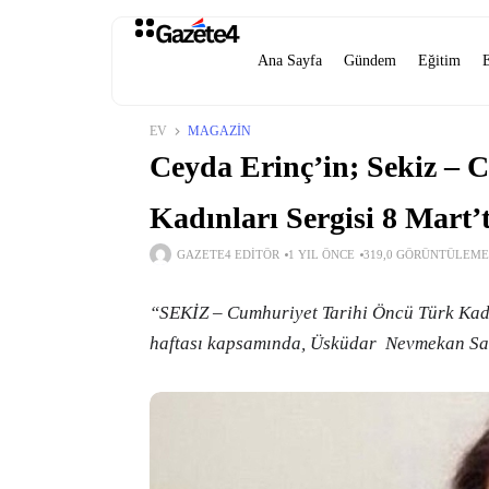
Ana Sayfa
Gündem
Eğitim
EV
MAGAZIN
Ceyda Erinç’in; Sekiz – 
Kadınları Sergisi 8 Mart’t
GAZETE4 EDITÖR
1 YIL ÖNCE
319,0 GÖRÜNTÜLEME
“SEKİZ – Cumhuriyet Tarihi Öncü Türk Kad
haftası kapsamında, Üsküdar Nevmekan Sahi