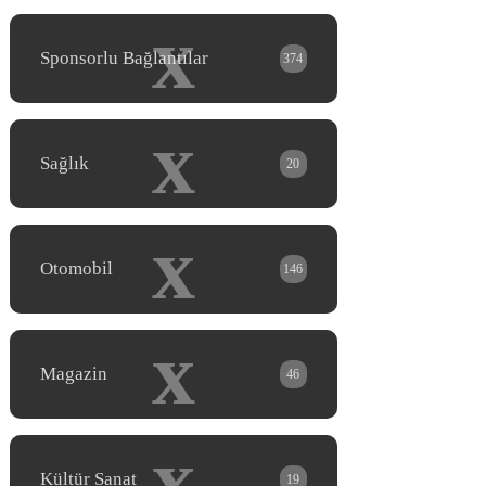
x
Sponsorlu Bağlantılar
374
x
Sağlık
20
x
Otomobil
146
x
Magazin
46
x
Kültür Sanat
19