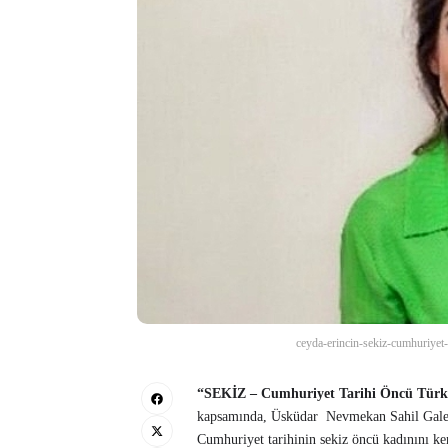
ceyda-erincin-sekiz-cumhuriyet-t
“SEKİZ – Cumhuriyet Tarihi Öncü Türk 
kapsamında, Üsküdar Nevmekan Sahil Galeri
Cumhuriyet tarihinin sekiz öncü kadınını ke