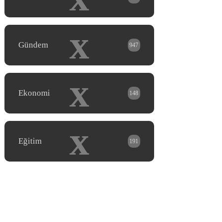
x
Gündem
947
x
Ekonomi
148
x
Eğitim
191