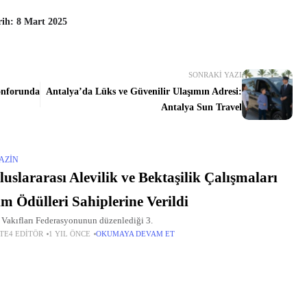
rih: 8 Mart 2025
SONRAKI YAZI
Konforunda
Antalya’da Lüks ve Güvenilir Ulaşımın Adresi:
Antalya Sun Travel
AZIN
luslararası Alevilik ve Bektaşilik Çalışmaları
im Ödülleri Sahiplerine Verildi
 Vakıfları Federasyonunun düzenlediği 3.
TE4 EDITÖR
1 YIL ÖNCE
OKUMAYA DEVAM ET