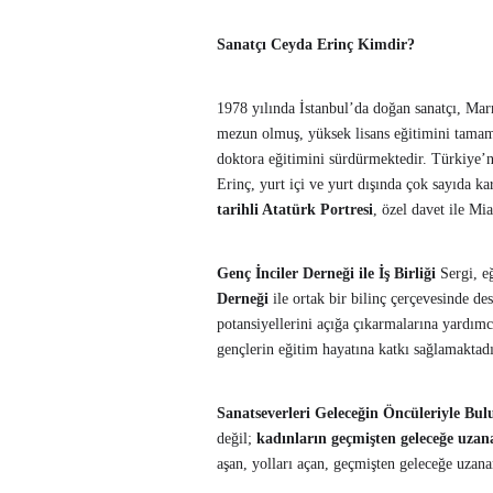
Sanatçı Ceyda Erinç Kimdir?
1978 yılında İstanbul’da doğan sanatçı, Mar
mezun olmuş, yüksek lisans eğitimini tamam
doktora eğitimini sürdürmektedir. Türkiye’
Erinç, yurt içi ve yurt dışında çok sayıda k
tarihli Atatürk Portresi
, özel davet ile Mi
Genç İnciler Derneği ile İş Birliği
Sergi, eğ
Derneği
ile ortak bir bilinç çerçevesinde de
potansiyellerini açığa çıkarmalarına yardım
gençlerin eğitim hayatına katkı sağlamaktadı
Sanatseverleri Geleceğin Öncüleriyle Bu
değil;
kadınların geçmişten geleceğe uzan
aşan, yolları açan, geçmişten geleceğe uzan