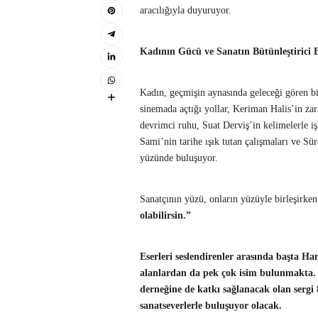
aracılığıyla duyuruyor.
Kadının Gücü ve Sanatın Bütünleştirici E
Kadın, geçmişin aynasında geleceği gören bir
sinemada açtığı yollar, Keriman Halis’in za
devrimci ruhu, Suat Derviş’in kelimelerle i
Sami’nin tarihe ışık tutan çalışmaları ve S
yüzünde buluşuyor.
Sanatçının yüzü, onların yüzüyle birleşirken,
olabilirsin.”
Eserleri seslendirenler arasında başta Han
alanlardan da pek çok isim bulunmakta. Ay
derneğine de katkı sağlanacak olan sergi
sanatseverlerle buluşuyor olacak.