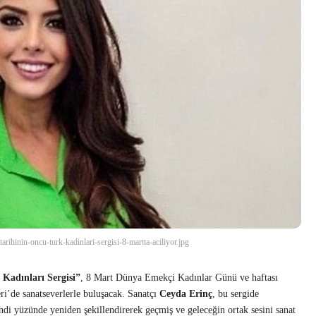
arihinin-oncu-turk-kadinlari-sergisi-8-martta-aciliyor.jpg
Kadınları Sergisi”
, 8 Mart Dünya Emekçi Kadınlar Günü ve haftası
’de sanatseverlerle buluşacak. Sanatçı
Ceyda Erinç
, bu sergide
ndi yüzünde yeniden şekillendirerek geçmiş ve geleceğin ortak sesini sanat