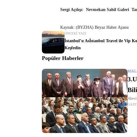
Sergi Açılışı:
Nevmekan Sahil Galeri
Ta
Kaynak: (BYZHA) Beyaz Haber Ajansı
ÖNCEKI YAZI
İstanbul’u Asİstanbul Travel ile Vip 
Keşfedin
Popüler Haberler
MAG
3.U
Bil
Alevi
GAZE