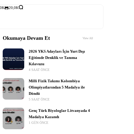
,0K
20,0K
Okumaya Devam Et
View All
2026 YKS Adayları İçin Yurt Dışı
Eğitimde Denklik ve Tanıma
Kılavuzu
4 SAAT ÖNCE
Milli Fizik Takımı Kolombiya
Olimpiyatlarından 5 Madalya ile
Döndü
5 SAAT ÖNCE
Genç Türk Biyologlar Litvanyada 4
Madalya Kazandı
1 GÜN ÖNCE