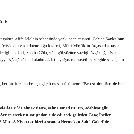
tkisi
 ışıktır. Afife Jale’nin sahnesinde yankılanan cesareti, Cahide Sonku’nun
rafetiyle dünyaya duyurduğu kudreti, Mihri Müşfik’in fırçasından taşan
şlediği hakikati, Sabiha Gökçen’in gökyüzüne yazdığı özgürlüğü, Seniha
üreyya Ağaoğlu’nun hukuku adaletle yoğuran dirayeti bu sergide sanatçının
 her bir fırça darbesi şu güçlü mesajı fısıldıyor:
“Ben senim. Sen de ben
de Ataizi’de olmak üzere, sahne sanatları, tıp, edebiyat gibi
rıca eserlerin satışından elde edilecek gelirden Genç İnciler
 8 Mart-8 Nisan tarihleri arasında Nevmekan Sahil Galeri’de