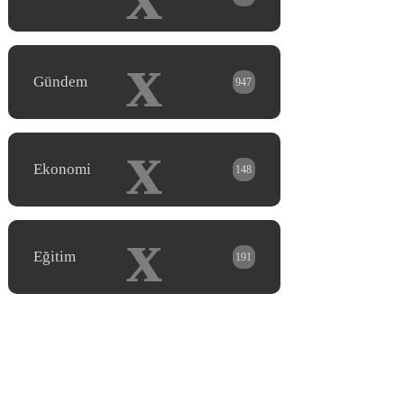
x
Gündem
947
x
Ekonomi
148
x
Eğitim
191