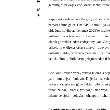
gerektiğini paylaşak çocukların sohbet robot
Yapay zekâ sohbet robotları, üç yıldan fazla
parçası hâline geldi. ChatGPT, haftalık yak
olduğunu söylüyor. Temmuz 2025’te İngiltere’
kullandığını ortaya koydu. Benzer bir orand
olarak gördüklerinden endişe duyuyor. Gençl
psikolojik endişeler ortaya çıkıyor. Ebeveyn
önlemleri aldığını varsayamazsınız. Koruma 
ve teknoloji, politikaların gelişmesinden dah
Çocuklar üretken yapay zekâyı (GenAI) çeşitl
yardımını değerli buluyor. Diğerleri ise sohb
yakın arkadaşlarına güvendikleri gibi onun y
robotuna bağlı olarak, yaş doğrulama veya i
izleme ve eğitim yoluyla herhangi bir tehd
Çocukların yapay zekâ ile sağlıksız bir ili