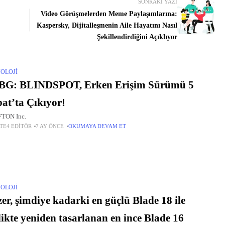
SONRAKI YAZI
Video Görüşmelerden Meme Paylaşımlarına:
Kaspersky, Dijitalleşmenin Aile Hayatını Nasıl
Şekillendirdiğini Açıklıyor
OLOJI
BG: BLINDSPOT, Erken Erişim Sürümü 5
at’ta Çıkıyor!
TON Inc.
TE4 EDITÖR
7 AY ÖNCE
OKUMAYA DEVAM ET
OLOJI
er, şimdiye kadarki en güçlü Blade 18 ile
likte yeniden tasarlanan en ince Blade 16