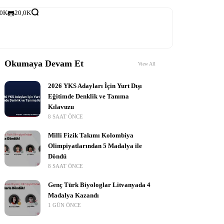
,0K
20,0K
Okumaya Devam Et
View All
2026 YKS Adayları İçin Yurt Dışı
Eğitimde Denklik ve Tanıma
Kılavuzu
8 SAAT ÖNCE
Milli Fizik Takımı Kolombiya
Olimpiyatlarından 5 Madalya ile
Döndü
8 SAAT ÖNCE
Genç Türk Biyologlar Litvanyada 4
Madalya Kazandı
1 GÜN ÖNCE