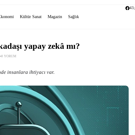
43
Ekonomi
Kültür Sanat
Magazin
Sağlık
rkadaşı yapay zekâ mı?
0 YORUM
e insanlara ihtiyacı var.