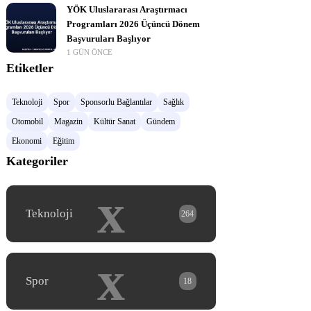
YÖK Uluslararası Araştırmacı
Programları 2026 Üçüncü Dönem
Başvuruları Başlıyor
1 GÜN ÖNCE
Etiketler
Teknoloji
Spor
Sponsorlu Bağlantılar
Sağlık
Otomobil
Magazin
Kültür Sanat
Gündem
Ekonomi
Eğitim
Kategoriler
x
Teknoloji
264
x
Spor
18