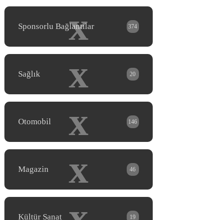
x
Sponsorlu Bağlantılar
374
x
Sağlık
20
x
Otomobil
146
x
Magazin
46
x
Kültür Sanat
19