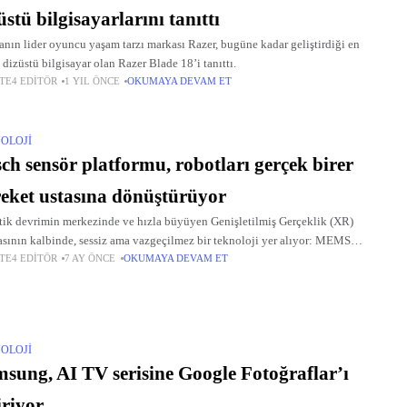
üstü bilgisayarlarını tanıttı
nın lider oyuncu yaşam tarzı markası Razer, bugüne kadar geliştirdiği en
 dizüstü bilgisayar olan Razer Blade 18’i tanıttı.
TE4 EDITÖR
1 YIL ÖNCE
OKUMAYA DEVAM ET
OLOJI
ch sensör platformu, robotları gerçek birer
eket ustasına dönüştürüyor
ik devrimin merkezinde ve hızla büyüyen Genişletilmiş Gerçeklik (XR)
sının kalbinde, sessiz ama vazgeçilmez bir teknoloji yer alıyor: MEMS
TE4 EDITÖR
7 AY ÖNCE
OKUMAYA DEVAM ET
o-Elektro-Mekanik Sistemler) sensörleri.
OLOJI
sung, AI TV serisine Google Fotoğraflar’ı
iriyor