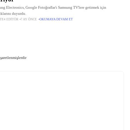
ng Electronics, Google Fotoğraflar'ı Samsung TV'lere getirmek için
tıklarını duyurdu.
TE4 EDITÖR
7 AY ÖNCE
OKUMAYA DEVAM ET
işaretlenmişlerdir