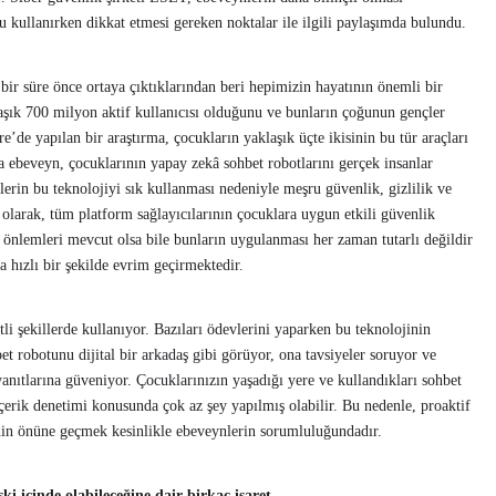
u kullanırken dikkat etmesi gereken noktalar ile ilgili paylaşımda bulundu.
 bir süre önce ortaya çıktıklarından beri hepimizin hayatının önemli bir
laşık 700 milyon aktif kullanıcısı olduğunu ve bunların çoğunun gençler
de yapılan bir araştırma, çocukların yaklaşık üçte ikisinin bu tür araçları
a ebeveyn, çocuklarının yapay zekâ sohbet robotlarını gerçek insanlar
erin bu teknolojiyi sık kullanması nedeniyle meşru güvenlik, gizlilik ve
 olarak, tüm platform sağlayıcılarının çocuklara uygun etkili güvenlik
önlemleri mevcut olsa bile bunların uygulanması her zaman tutarlı değildir
a hızlı bir şekilde evrim geçirmektedir.
i şekillerde kullanıyor. Bazıları ödevlerini yaparken bu teknolojinin
et robotunu dijital bir arkadaş gibi görüyor, ona tavsiyeler soruyor ve
anıtlarına güveniyor. Çocuklarınızın yaşadığı yere ve kullandıkları sohbet
çerik denetimi konusunda çok az şey yapılmış olabilir. Bu nedenle, proaktif
idin önüne geçmek kesinlikle ebeveynlerin sorumluluğundadır.
şki içinde olabileceğine dair birkaç işaret