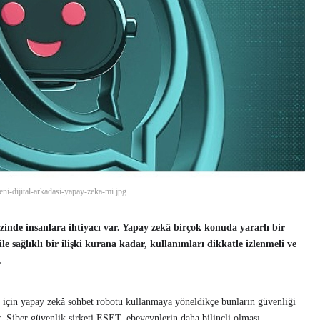
eni-dijital-arkadasi-yapay-zeka-mi.jpg
nde insanlara ihtiyacı var. Yapay zekâ birçok konuda yararlı bir
le sağlıklı bir ilişki kurana kadar, kullanımları dikkatle izlenmeli ve
.
k için yapay zekâ sohbet robotu kullanmaya yöneldikçe bunların güvenliği
yor. Siber güvenlik şirketi ESET, ebeveynlerin daha bilinçli olması