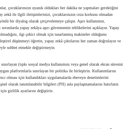
lar, çocuklarınızın uyanık oldukları her dakika ne yapmaları gerektiğini
y zekâ ile ilgili iletişimlerinizi, çocuklarınızın ceza korkusu olmadan
 yönlü bir diyalog olarak çerçevelemeye çalışın. Aşırı kullanımın,
i sorunlarda yapay zekâya aşırı güvenmenin tehlikelerini açıklayın. Yapay
olmadığını, ilgi çekici olmak için tasarlanmış makineler olduğunu
leştirel düşünmeyi öğretin, yapay zekâ çıktılarını her zaman doğrulayın ve
eyle sohbet etmekle değiştirmeyin.
sınırlayan (tıpkı sosyal medya kullanımını veya genel olarak ekran süresini
ygun platformlarla sınırlayan bir politika ile birleştirin. Kullanımlarını
ımcı olması için kullandıkları uygulamalarda ebeveyn denetimlerini
şisel olarak tanımlanabilir bilgileri (PII) asla paylaşmamalarını hatırlatın
çin gizlilik ayarlarını değiştirin.