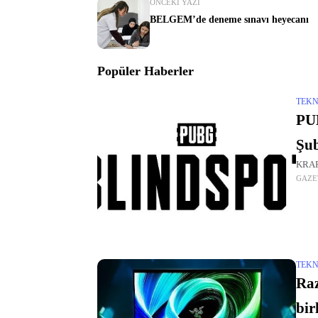
ÖNCEKI YAZI
BELGEM’de deneme sınavı heyecanı
Popüler Haberler
TEKN
PU
Şub
KRAF
GAZE
TEKN
Raz
bir