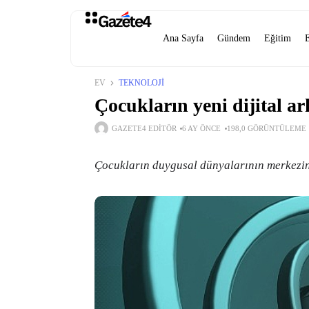
Ana Sayfa
Gündem
Eğitim
EV
TEKNOLOJI
Çocukların yeni dijital a
GAZETE4 EDITÖR
6 AY ÖNCE
198,0 GÖRÜNTÜLEME
Çocukların duygusal dünyalarının merkezind