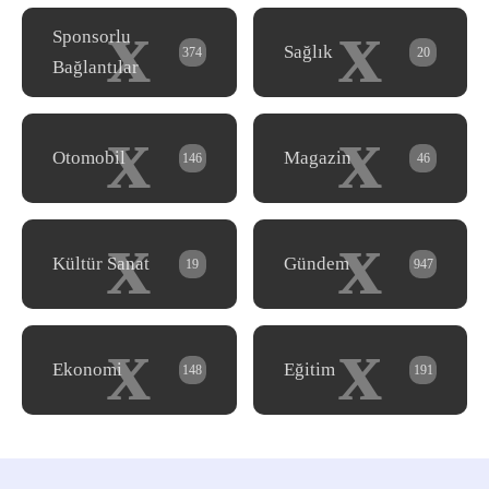
x
x
Sponsorlu
Sağlık
374
20
Bağlantılar
x
x
Otomobil
Magazin
146
46
x
x
Kültür Sanat
Gündem
19
947
x
x
Ekonomi
Eğitim
148
191