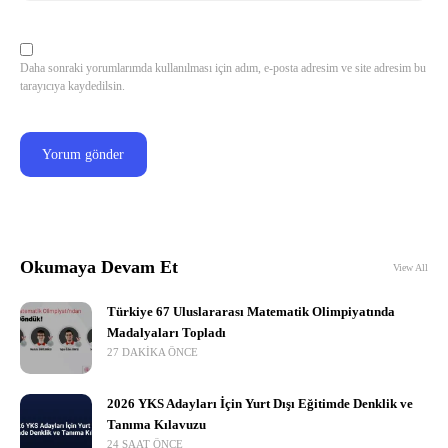
Daha sonraki yorumlarımda kullanılması için adım, e-posta adresim ve site adresim bu
tarayıcıya kaydedilsin.
Okumaya Devam Et
View All
Türkiye 67 Uluslararası Matematik Olimpiyatında
Madalyaları Topladı
27 DAKIKA ÖNCE
2026 YKS Adayları İçin Yurt Dışı Eğitimde Denklik ve
Tanıma Kılavuzu
24 SAAT ÖNCE