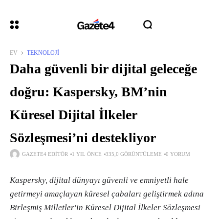
EV
TEKNOLOJI
Daha güvenli bir dijital geleceğe
doğru: Kaspersky, BM’nin
Küresel Dijital İlkeler
Sözleşmesi’ni destekliyor
GAZETE4 EDITÖR
1 YIL ÖNCE
335,0 GÖRÜNTÜLEME
0 YORUM
Kaspersky, dijital dünyayı güvenli ve emniyetli hale
getirmeyi amaçlayan küresel çabaları geliştirmek adına
Birleşmiş Milletler'in Küresel Dijital İlkeler Sözleşmesi