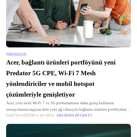
TEKNOLOJI
Acer, bağlantı ürünleri portföyünü yeni
Predator 5G CPE, Wi-Fi 7 Mesh
yönlendiriciler ve mobil hotspot
çözümleriyle genişletiyor
Acer, yeni nesil Wi-Fi 7 ve 5G performansını daha geniş kullanım
senaryolarına taşıyan dört yeni ağ cihazıyla bağlantı ürünleri portföyünü
GAZETE4 EDITÖR
7 AY ÖNCE
OKUMAYA DEVAM ET
genişlettiğini duyurdu.