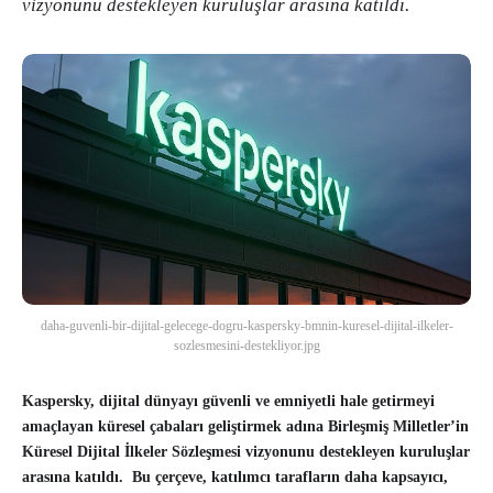
vizyonunu destekleyen kuruluşlar arasına katıldı.
daha-guvenli-bir-dijital-gelecege-dogru-kaspersky-bmnin-kuresel-dijital-ilkeler-
sozlesmesini-destekliyor.jpg
Kaspersky, dijital dünyayı güvenli ve emniyetli hale getirmeyi
amaçlayan küresel çabaları geliştirmek adına Birleşmiş Milletler’in
Küresel Dijital İlkeler Sözleşmesi vizyonunu destekleyen kuruluşlar
arasına katıldı. Bu çerçeve, katılımcı tarafların daha kapsayıcı,