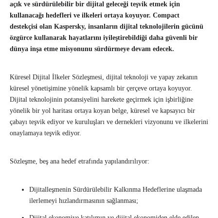
açık ve sürdürülebilir bir dijital geleceği teşvik etmek için
kullanacağı hedefleri ve ilkeleri ortaya koyuyor. Compact
destekçisi olan Kaspersky, insanların dijital teknolojilerin gücünü
özgürce kullanarak hayatlarını iyileştirebildiği daha güvenli bir
dünya inşa etme misyonunu sürdürmeye devam edecek.
Küresel Dijital İlkeler Sözleşmesi, dijital teknoloji ve yapay zekanın
küresel yönetişimine yönelik kapsamlı bir çerçeve ortaya koyuyor.
Dijital teknolojinin potansiyelini harekete geçirmek için işbirliğine
yönelik bir yol haritası ortaya koyan belge, küresel ve kapsayıcı bir
çabayı teşvik ediyor ve kuruluşları ve dernekleri vizyonunu ve ilkelerini
onaylamaya teşvik ediyor.
Sözleşme, beş ana hedef etrafında yapılandırılıyor:
Dijitalleşmenin Sürdürülebilir Kalkınma Hedeflerine ulaşmada
ilerlemeyi hızlandırmasının sağlanması;
Dijital ekonomiye katılımın ve dijital ekonomiden elde edilen