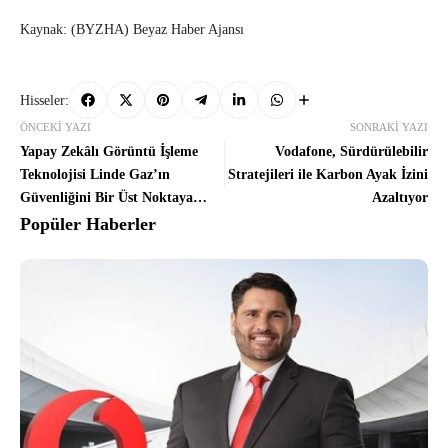
Kaynak: (BYZHA) Beyaz Haber Ajansı
Hisseler:
ÖNCEKI YAZI
SONRAKI YAZI
Yapay Zekâlı Görüntü İşleme
Vodafone, Sürdürülebilir
Teknolojisi Linde Gaz’ın
Stratejileri ile Karbon Ayak İzini
Güvenliğini Bir Üst Noktaya
Azaltıyor
Taşıdı
Popüler Haberler