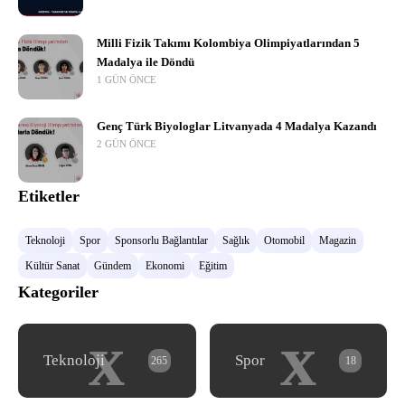
Milli Fizik Takımı Kolombiya Olimpiyatlarından 5
Madalya ile Döndü
1 GÜN ÖNCE
Genç Türk Biyologlar Litvanyada 4 Madalya Kazandı
2 GÜN ÖNCE
Etiketler
Teknoloji
Spor
Sponsorlu Bağlantılar
Sağlık
Otomobil
Magazin
Kültür Sanat
Gündem
Ekonomi
Eğitim
Kategoriler
x
x
Teknoloji
Spor
265
18