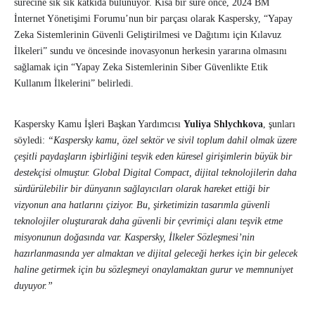
sürecine sık sık katkıda bulunuyor. Kısa bir süre önce, 2024 BM
İnternet Yönetişimi Forumu’nun bir parçası olarak Kaspersky, “Yapay
Zeka Sistemlerinin Güvenli Geliştirilmesi ve Dağıtımı için Kılavuz
İlkeleri” sundu ve öncesinde inovasyonun herkesin yararına olmasını
sağlamak için “Yapay Zeka Sistemlerinin Siber Güvenlikte Etik
Kullanım İlkelerini” belirledi.
Kaspersky Kamu İşleri Başkan Yardımcısı
Yuliya Shlychkova
, şunları
söyledi:
“Kaspersky kamu, özel sektör ve sivil toplum dahil olmak üzere
çeşitli paydaşların işbirliğini teşvik eden küresel girişimlerin büyük bir
destekçisi olmuştur. Global Digital Compact, dijital teknolojilerin daha
sürdürülebilir bir dünyanın sağlayıcıları olarak hareket ettiği bir
vizyonun ana hatlarını çiziyor. Bu, şirketimizin tasarımla güvenli
teknolojiler oluşturarak daha güvenli bir çevrimiçi alanı teşvik etme
misyonunun doğasında var. Kaspersky, İlkeler Sözleşmesi’nin
hazırlanmasında yer almaktan ve dijital geleceği herkes için bir gelecek
haline getirmek için bu sözleşmeyi onaylamaktan gurur ve memnuniyet
duyuyor.”