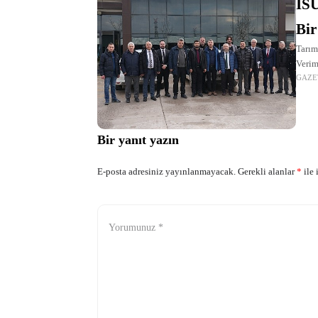
İSU
Bir
Tarım
Verim
GAZE
Kırkl
toplan
Bir yanıt yazın
E-posta adresiniz yayınlanmayacak.
Gerekli alanlar
*
ile 