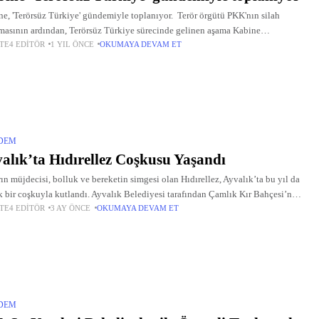
e, 'Terörsüz Türkiye' gündemiyle toplanıyor. Terör örgütü PKK'nın silah
masının ardından, Terörsüz Türkiye sürecinde gelinen aşama Kabine
TE4 EDITÖR
1 YIL ÖNCE
OKUMAYA DEVAM ET
ntısında ele alınacak. Sürecin, başta Suriye olmak üzere bölgesel yansımaları
DEM
alık’ta Hıdırellez Coşkusu Yaşandı
ın müjdecisi, bolluk ve bereketin simgesi olan Hıdırellez, Ayvalık’ta bu yıl da
 bir coşkuyla kutlandı. Ayvalık Belediyesi tarafından Çamlık Kır Bahçesi’nde
TE4 EDITÖR
3 AY ÖNCE
OKUMAYA DEVAM ET
lenen etkinlik, binlerce vatandaşın katılımıyla adeta renkli görüntülere...
DEM