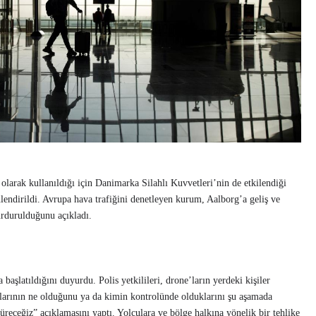
larak kullanıldığı için Danimarka Silahlı Kuvvetleri’nin de etkilendiği
nlendirildi. Avrupa hava trafiğini denetleyen kurum, Aalborg’a geliş ve
urdurulduğunu açıkladı.
 başlatıldığını duyurdu. Polis yetkilileri, drone’ların yerdeki kişiler
çlarının ne olduğunu ya da kimin kontrolünde olduklarını şu aşamada
üreceğiz” açıklamasını yaptı. Yolculara ve bölge halkına yönelik bir tehlike