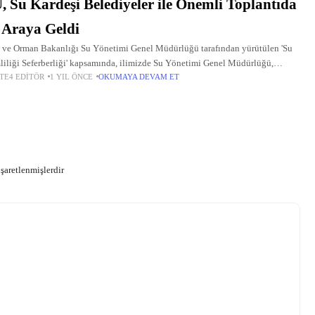
, Su Kardeşi Belediyeler ile Önemli Toplantıda
 Araya Geldi
 ve Orman Bakanlığı Su Yönetimi Genel Müdürlüğü tarafından yürütülen 'Su
liliği Seferberliği' kapsamında, ilimizde Su Yönetimi Genel Müdürlüğü,
TE4 EDITÖR
1 YIL ÖNCE
OKUMAYA DEVAM ET
areli, Sakarya ve Sivas belediyelerinden genel teknik heyetlerin katılımıyla
tı gerçekleştirildi.
işaretlenmişlerdir