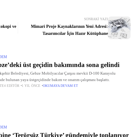
SONRAKI YAZI
tokopi ve
Mimari Proje Kaynaklarının Yeni Adresi:
Tasarımcılar İçin Hazır Kütüphane
DEM
ze’deki üst geçidin bakımında sona gelindi
şehir Belediyesi, Gebze Mobilyacılar Çarşısı mevkii D-100 Karayolu
nde bulunan yaya üstgeçidinde bakım ve onarım çalışması başlattı.
TE4 EDITÖR
1 YIL ÖNCE
OKUMAYA DEVAM ET
DEM
ine ‘Terörsüz Türkiye’ gündemiyle toplanıyor