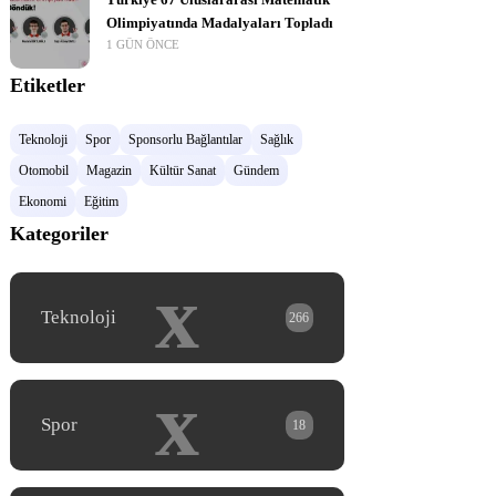
Türkiye 67 Uluslararası Matematik
Olimpiyatında Madalyaları Topladı
1 GÜN ÖNCE
Etiketler
Teknoloji
Spor
Sponsorlu Bağlantılar
Sağlık
Otomobil
Magazin
Kültür Sanat
Gündem
Ekonomi
Eğitim
Kategoriler
x
Teknoloji
266
x
Spor
18