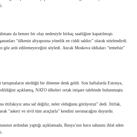
i.
manı da benzer bir olay nedeniyle birkaç saatliğine kapatılmıştı.
anları “ülkenin altyapısına yönelik en ciddi saldırı” olarak nitelendirdi.
nin göz ardı edilemeyeceğini söyledi. Ancak Moskova iddiaları “temelsiz”
ili tartışmaların sürdüğü bir döneme denk geldi. Son haftalarda Estonya,
dildiğini açıklamış, NATO ülkeleri ortak istişare talebinde bulunmuştu.
ttifakıyız ama saf değiliz, neler olduğunu görüyoruz” dedi. İttifak,
ak “askeri ve sivil tüm araçlarla” kendini savunacağını duyurdu.
nın ardından yaptığı açıklamada, Rusya’nın hava sahasını ihlal eden
i.