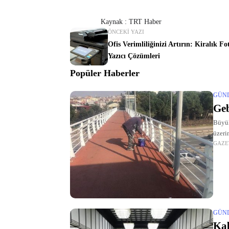
Kaynak : TRT Haber
ÖNCEKI YAZI
Ofis Verimliliğinizi Artırın: Kiralık Fo
Yazıcı Çözümleri
Popüler Haberler
GÜN
Geb
Büyük
üzeri
GAZE
GÜN
Kab