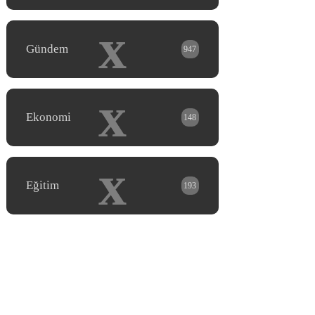
x
Gündem
947
x
Ekonomi
148
x
Eğitim
193