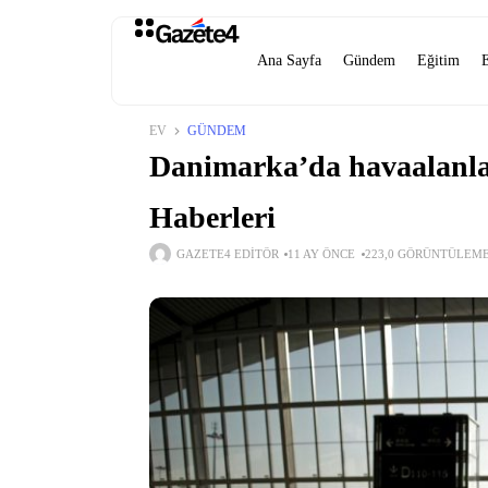
Ana Sayfa
Gündem
Eğitim
EV
GÜNDEM
Danimarka’da havaalanla
Haberleri
GAZETE4 EDITÖR
11 AY ÖNCE
223,0 GÖRÜNTÜLEM