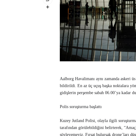
Aalborg Havalimanı aynı zamanda askeri üs o
bildirildi. En az üç uçuş başka noktalara yö
gidişlerin perşembe sabah 06.00’ya kadar d
Polis soruşturma başlattı
Kuzey Jutland Polisi, olayla ilgili soruşturma
tarafından görülebildiğini belirterek, “Ama
söyleyemeyiz. Fırsat bulursak drone’ları düş