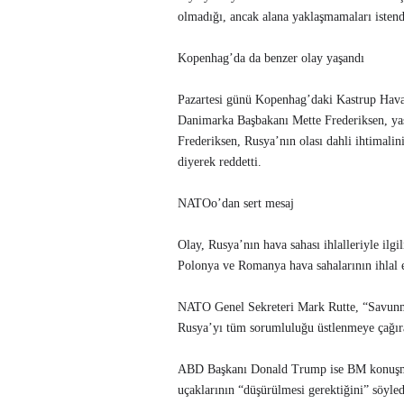
olmadığı, ancak alana yaklaşmamaları istend
Kopenhag’da da benzer olay yaşandı
Pazartesi günü Kopenhag’daki Kastrup Havali
Danimarka Başbakanı Mette Frederiksen, yaşan
Frederiksen, Rusya’nın olası dahli ihtimali
diyerek reddetti.
NATOo’dan sert mesaj
Olay, Rusya’nın hava sahası ihlalleriyle ilg
Polonya ve Romanya hava sahalarının ihlal e
NATO Genel Sekreteri Mark Rutte, “Savunma i
Rusya’yı tüm sorumluluğu üstlenmeye çağırar
ABD Başkanı Donald Trump ise BM konuşması
uçaklarının “düşürülmesi gerektiğini” söyled