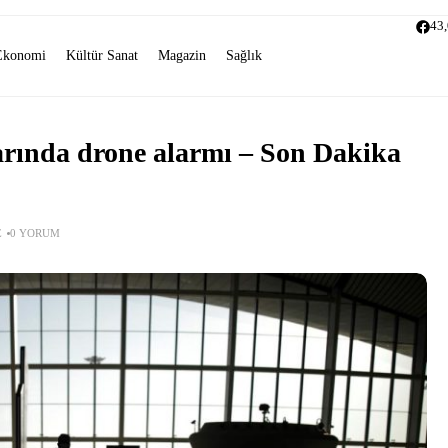
43
Ekonomi
Kültür Sanat
Magazin
Sağlık
rında drone alarmı – Son Dakika
E
0 YORUM