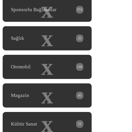
x
Sponsorlu Bağlantılar
374
x
Sağlık
20
x
Otomobil
146
x
Magazin
46
x
Kültür Sanat
19