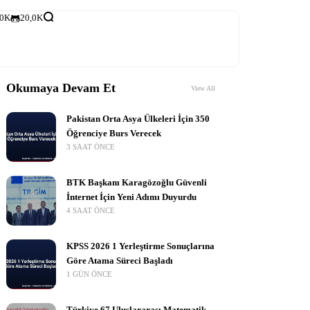
,0K
20,0K
Okumaya Devam Et
View All
Pakistan Orta Asya Ülkeleri İçin 350
Öğrenciye Burs Verecek
3 SAAT ÖNCE
BTK Başkanı Karagözoğlu Güvenli
İnternet İçin Yeni Adımı Duyurdu
4 SAAT ÖNCE
KPSS 2026 1 Yerleştirme Sonuçlarına
Göre Atama Süreci Başladı
1 GÜN ÖNCE