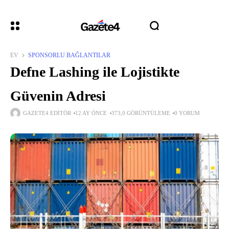
EV
SPONSORLU BAĞLANTILAR
Defne Lashing ile Lojistikte
Güvenin Adresi
GAZETE4 EDITÖR
12 AY ÖNCE
373,0 GÖRÜNTÜLEME
0 YORUM