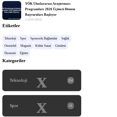
YÖK Uluslararası Araştırmacı
Programları 2026 Üçüncü Dönem
Başvuruları Başlıyor
1 GÜN ÖNCE
Etiketler
Teknoloji
Spor
Sponsorlu Bağlantılar
Sağlık
Otomobil
Magazin
Kültür Sanat
Gündem
Ekonomi
Eğitim
Kategoriler
x
Teknoloji
264
x
Spor
18