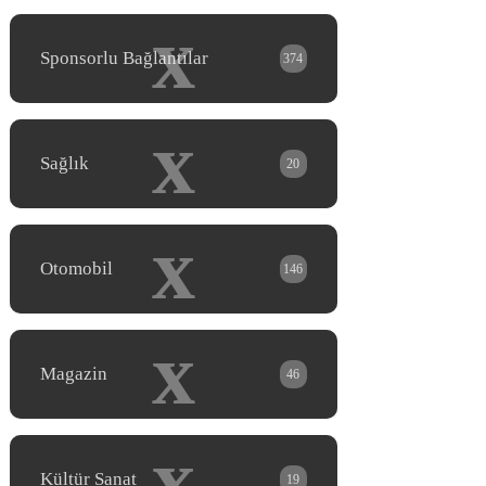
x
Sponsorlu Bağlantılar
374
x
Sağlık
20
x
Otomobil
146
x
Magazin
46
x
Kültür Sanat
19