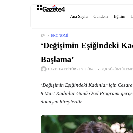
Ana Sayfa
Gündem
Eğitim
EV
EKONOMI
‘Değişimin Eşiğindeki Kad
Başlama’
GAZETE4 EDITÖR
1 YIL ÖNCE
360,0 GÖRÜNTÜLEME
‘Değişimin Eşiğindeki Kadınlar için Cesare
8 Mart Kadınlar Günü Özel Programı gerçekl
dönüşen bireylerdir.