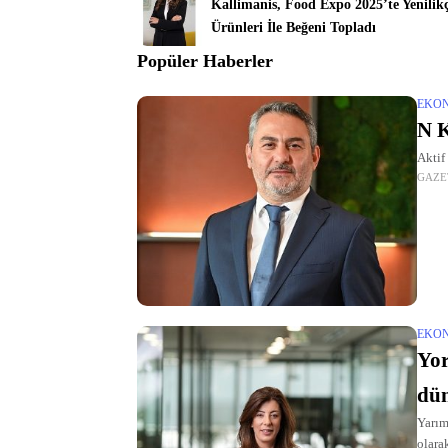
Kallimanis, Food Expo 2025’te Yenilikç
Ürünleri İle Beğeni Topladı
Popüler Haberler
EKO
N K
Aktif
GAZE
EKO
Yor
dün
Yarım
olara