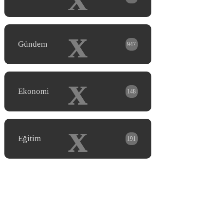
x
Gündem
947
x
Ekonomi
148
x
Eğitim
191