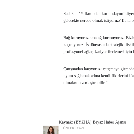
Sadakat: ‘Yıllardır bu kurumdayım’ diyer
gelecekte nerede olmak istiyoruz? Buna 
Bağ kuruyoruz ama ağ kurmuyoruz: Bizler
kaçınıyoruz. İş dünyasında stratejik iliş
profesyonel ağlar, kariyer ilerlemesi için 
Çatışmadan kaçıyoruz: çatışmaya girmed
uyum sağlamak adına kendi fikirlerini ifad
olmalarını zorlaştırabilir.”
Kaynak: (BYZHA) Beyaz Haber Ajansı
ÖNCEKI YAZI