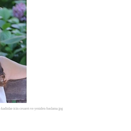
-kadinlar-icin-cesaret-ve-yeniden-baslama.jpg