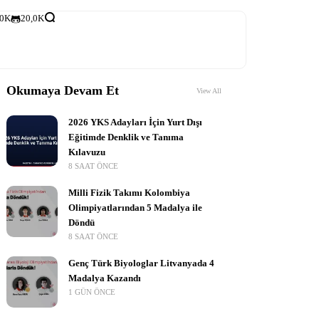
,0K
20,0K
Okumaya Devam Et
View All
2026 YKS Adayları İçin Yurt Dışı
Eğitimde Denklik ve Tanıma
Kılavuzu
8 SAAT ÖNCE
Milli Fizik Takımı Kolombiya
Olimpiyatlarından 5 Madalya ile
Döndü
8 SAAT ÖNCE
Genç Türk Biyologlar Litvanyada 4
Madalya Kazandı
1 GÜN ÖNCE