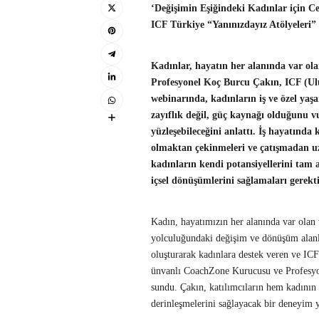
‘Değişimin Eşiğindeki Kadınlar için C
ICF Türkiye “Yanınızdayız Atölyeleri”
Kadınlar, hayatın her alanında var ol
Profesyonel Koç Burcu Çakın, ICF (Ul
webinarında, kadınların iş ve özel yaşa
zayıflık değil, güç kaynağı olduğunu v
yüzleşebileceğini anlattı. İş hayatınd
olmaktan çekinmeleri ve çatışmadan uz
kadınların kendi potansiyellerini tam a
içsel dönüşümlerini sağlamaları gerektiğ
Kadın, hayatımızın her alanında var olan
yolculuğundaki değişim ve dönüşüm alanla
oluşturarak kadınlara destek veren ve 
ünvanlı CoachZone Kurucusu ve Profesyone
sundu. Çakın, katılımcıların hem kadının
derinleşmelerini sağlayacak bir deneyim y