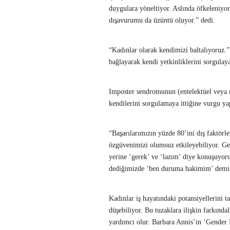
duygulara yöneltiyor. Aslında öfkeleniyo
dışavurumu da üzüntü oluyor.” dedi.
“Kadınlar olarak kendimizi baltalıyoruz.”
bağlayarak kendi yetkinliklerini sorgulaya
Imposter sendromunun (entelektüel veya me
kendilerini sorgulamaya ittiğine vurgu ya
“Başarılarımızın yüzde 80’ini dış faktörle
özgüvenimizi olumsuz etkileyebiliyor. Ger
yerine ‘gerek’ ve ‘lazım’ diye konuşuyoru
dediğimizde ‘ben duruma hakimim’ demi
Kadınlar iş hayatındaki potansiyellerini 
düşebiliyor. Bu tuzaklara ilişkin farkında
yardımcı olur. Barbara Annis’in ‘Gender I