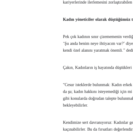
kariyerlerinde ilerlemesini zorlaştırabilen
Kadın yöneticiler olarak düştüğümüz
Pek çok kadının sınır çizememenin verdi
‘Şu anda benim neye ihtiyacım var?’ diye
kendi özel alanını yaratmak önemli.” dedi
Çakın, Kadınların iş hayatında düştükleri t
“Cesur isteklerde bulunmak: Kadın erkek ar
da şu; kadın hakkını isteyemediği için mi 
gibi konularda doğrudan talepte bulunmakt
bekleyebilirler.
Kendimize sert davranıyoruz: Kadınlar ge
kaçınabilirler. Bu da fırsatları değerlendi