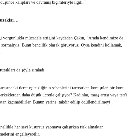
 düşünce kalıpları ve davranış biçimleriyle ilgili.”
 tuzaklar…
ği yorgunlukla mücadele ettiğini kaydeden Çakın, “Arada kendimize de
 sormalıyız. Bunu bencillik olarak görüyoruz. Oysa kendini kollamak,
.
uzakları da şöyle sıraladı:
asındaki ücret eşitsizliğinin sebeplerini tartışırken konuşulan bir konu
erkeklerden daha düşük ücretle çalışıyor? Kadınlar, maaş artışı veya terfi
an kaçınabilirler. Bunun yerine, takdir edilip ödüllendirilmeyi
nellikle her şeyi kusursuz yapmaya çalışırken risk almaktan
rmelerini engelleyebilir.