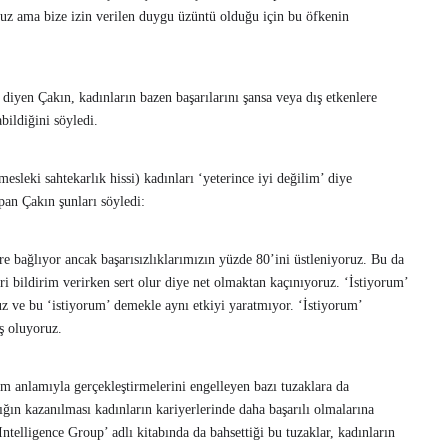
ruz ama bize izin verilen duygu üzüntü olduğu için bu öfkenin
 diyen Çakın, kadınların bazen başarılarını şansa veya dış etkenlere
bildiğini söyledi.
sleki sahtekarlık hissi) kadınları ‘yeterince iyi değilim’ diye
pan Çakın şunları söyledi:
re bağlıyor ancak başarısızlıklarımızın yüzde 80’ini üstleniyoruz. Bu da
i bildirim verirken sert olur diye net olmaktan kaçınıyoruz. ‘İstiyorum’
z ve bu ‘istiyorum’ demekle aynı etkiyi yaratmıyor. ‘İstiyorum’
ş oluyoruz.
tam anlamıyla gerçekleştirmelerini engelleyen bazı tuzaklara da
lığın kazanılması kadınların kariyerlerinde daha başarılı olmalarına
ntelligence Group’ adlı kitabında da bahsettiği bu tuzaklar, kadınların