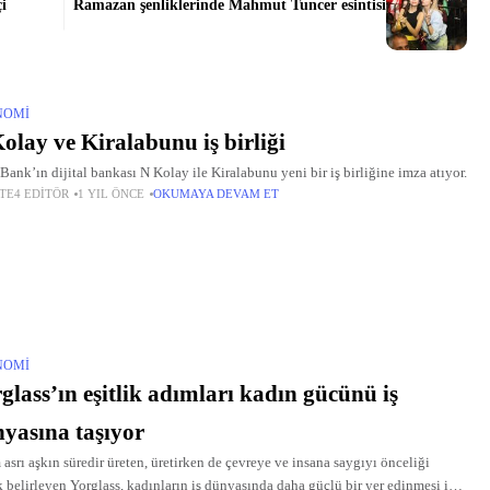
i
Ramazan şenliklerinde Mahmut Tuncer esintisi
NOMI
olay ve Kiralabunu iş birliği
 Bank’ın dijital bankası N Kolay ile Kiralabunu yeni bir iş birliğine imza atıyor.
TE4 EDITÖR
1 YIL ÖNCE
OKUMAYA DEVAM ET
NOMI
glass’ın eşitlik adımları kadın gücünü iş
yasına taşıyor
 asrı aşkın süredir üreten, üretirken de çevreye ve insana saygıyı önceliği
k belirleyen Yorglass, kadınların iş dünyasında daha güçlü bir yer edinmesi için