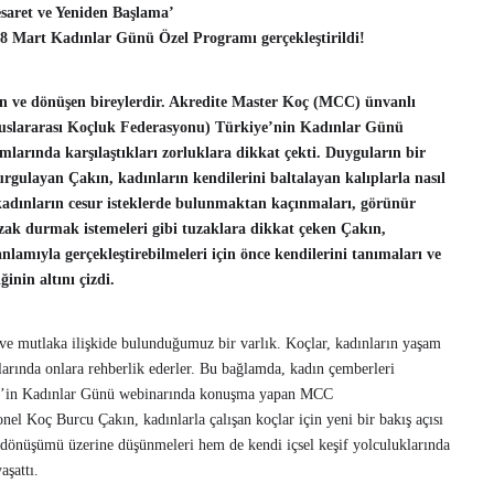
esaret ve Yeniden Başlama’
 8 Mart Kadınlar Günü Özel Programı gerçekleştirildi!
an ve dönüşen bireylerdir. Akredite Master Koç (MCC) ünvanlı
uslararası Koçluk Federasyonu) Türkiye’nin Kadınlar Günü
mlarında karşılaştıkları zorluklara dikkat çekti. Duyguların bir
urgulayan Çakın, kadınların kendilerini baltalayan kalıplarla nasıl
a kadınların cesur isteklerde bulunmaktan kaçınmaları, görünür
ak durmak istemeleri gibi tuzaklara dikkat çeken Çakın,
nlamıyla gerçekleştirebilmeleri için önce kendilerini tanımaları ve
inin altını çizdi.
 ve mutlaka ilişkide bulunduğumuz bir varlık. Koçlar, kadınların yaşam
rında onlara rehberlik ederler. Bu bağlamda, kadın çemberleri
ICF’in Kadınlar Günü webinarında konuşma yapan MCC
l Koç Burcu Çakın, kadınlarla çalışan koçlar için yeni bir bakış açısı
 dönüşümü üzerine düşünmeleri hem de kendi içsel keşif yolculuklarında
aşattı.