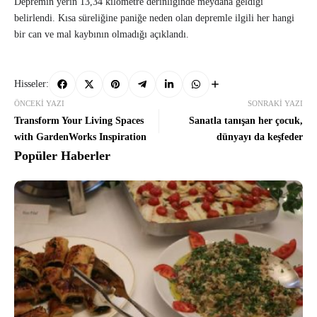
Depremin yerin 13,34 kilometre derinliğinde meydana geldiği
belirlendi. Kısa süreliğine paniğe neden olan depremle ilgili her hangi
bir can ve mal kaybının olmadığı açıklandı.
Hisseler:
ÖNCEKI YAZI
SONRAKI YAZI
Transform Your Living Spaces
Sanatla tanışan her çocuk,
with GardenWorks Inspiration
dünyayı da keşfeder
Popüler Haberler