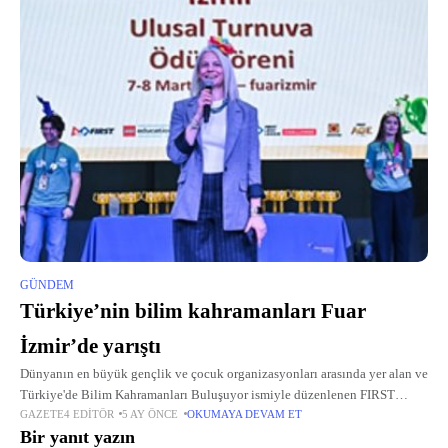
GÜNDEM
Türkiye’nin bilim kahramanları Fuar
İzmir’de yarıştı
Dünyanın en büyük gençlik ve çocuk organizasyonları arasında yer alan ve
Türkiye'de Bilim Kahramanları Buluşuyor ismiyle düzenlenen FIRST
GAZETE4 EDITÖR
5 AY ÖNCE
OKUMAYA DEVAM ET
LEGO League Challenge turnuvalarının 22’nci sezon Türkiye finali Fuar
Bir yanıt yazın
İzmir'de düzenlendi.