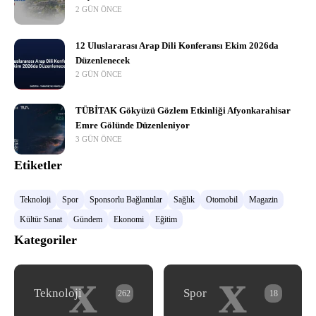
2 GÜN ÖNCE
12 Uluslararası Arap Dili Konferansı Ekim 2026da
Düzenlenecek
2 GÜN ÖNCE
TÜBİTAK Gökyüzü Gözlem Etkinliği Afyonkarahisar
Emre Gölünde Düzenleniyor
3 GÜN ÖNCE
Etiketler
Teknoloji
Spor
Sponsorlu Bağlantılar
Sağlık
Otomobil
Magazin
Kültür Sanat
Gündem
Ekonomi
Eğitim
Kategoriler
x
x
Teknoloji
Spor
262
18