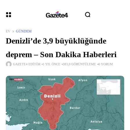
EV
GÜNDEM
Denizli’de 3,9 büyüklüğünde
deprem – Son Dakika Haberleri
GAZETE4 EDITÖR
1 YIL ÖNCE
383,0 GÖRÜNTÜLEME
0 YORUM