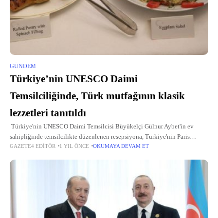
GÜNDEM
Türkiye’nin UNESCO Daimi
Temsilciliğinde, Türk mutfağının klasik
lezzetleri tanıtıldı
Türkiye'nin UNESCO Daimi Temsilcisi Büyükelçi Gülnur Aybet'in ev
sahipliğinde temsilcilikte düzenlenen resepsiyona, Türkiye'nin Paris
GAZETE4 EDITÖR
1 YIL ÖNCE
OKUMAYA DEVAM ET
Başkonsolosu Kerem Yılmaz, Paris Büyükelçiliği Kültür ve Tanıtma
Müşaviri Fatoş Özsoy, uzman diyetisyen Nilay Keçeci