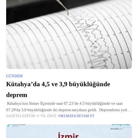
GÜNDEM
Kütahya’da 4,5 ve 3,9 büyüklüğünde
deprem
Kütahya’nın Simav İlçesinde saat 07.23’de 4.5 büyüklüğünde ve saat
07.29'da 3,9 büyüklüğünde iki deprem meydana geldi. Depremlerin yerin
GAZETE4 EDITÖR
1 YIL ÖNCE
OKUMAYA DEVAM ET
8,81 ve 11,61 kilometre derinlikte meydana geldiği belirlendi. "Olumsuz