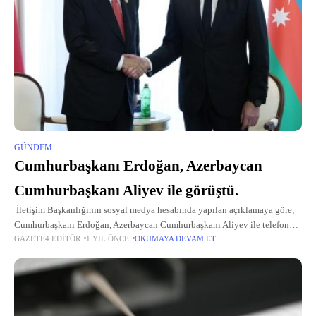
GÜNDEM
Cumhurbaşkanı Erdoğan, Azerbaycan
Cumhurbaşkanı Aliyev ile görüştü.
İletişim Başkanlığının sosyal medya hesabında yapılan açıklamaya göre;
Cumhurbaşkanı Erdoğan, Azerbaycan Cumhurbaşkanı Aliyev ile telefon
GAZETE4 EDITÖR
1 YIL ÖNCE
OKUMAYA DEVAM ET
görüşmesi gerçekleştirdi. Görüşmede Türkiye ile Azerbaycan ikili ilişkileri,
bölgesel ve küresel konular ele alındı.