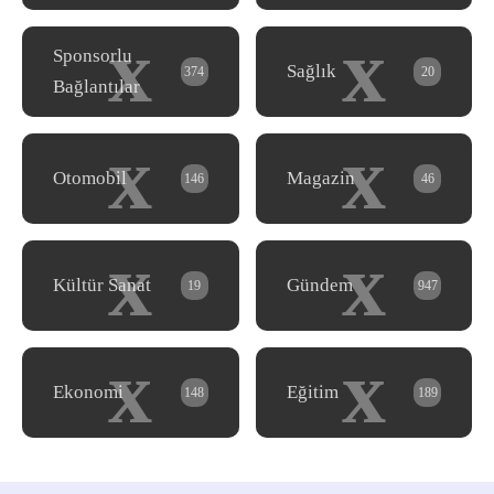
x
x
Sponsorlu
Sağlık
374
20
Bağlantılar
x
x
Otomobil
Magazin
146
46
x
x
Kültür Sanat
Gündem
19
947
x
x
Ekonomi
Eğitim
148
189