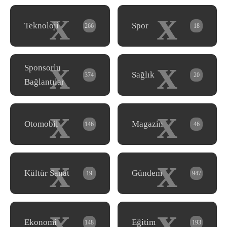
x
x
Teknoloji
Spor
266
18
x
x
Sponsorlu
Sağlık
374
20
Bağlantılar
x
x
Otomobil
Magazin
146
46
x
x
Kültür Sanat
Gündem
19
947
x
x
Ekonomi
Eğitim
148
193