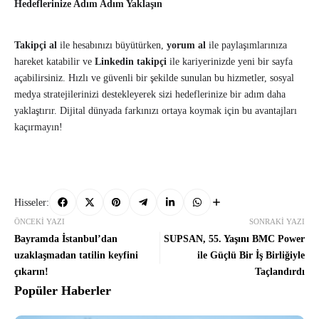
Hedeflerinize Adım Adım Yaklaşın
Takipçi al
ile hesabınızı büyütürken,
yorum al
ile paylaşımlarınıza
hareket katabilir ve
Linkedin takipçi
ile kariyerinizde yeni bir sayfa
açabilirsiniz. Hızlı ve güvenli bir şekilde sunulan bu hizmetler, sosyal
medya stratejilerinizi destekleyerek sizi hedeflerinize bir adım daha
yaklaştırır. Dijital dünyada farkınızı ortaya koymak için bu avantajları
kaçırmayın!
Hisseler:
ÖNCEKI YAZI
SONRAKI YAZI
Bayramda İstanbul’dan
SUPSAN, 55. Yaşını BMC Power
uzaklaşmadan tatilin keyfini
ile Güçlü Bir İş Birliğiyle
çıkarın!
Taçlandırdı
Popüler Haberler