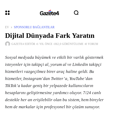
EV
SPONSORLU BAĞLANTILAR
Dijital Dünyada Fark Yaratın
GAZETE4 EDITÖR
1 YIL ÖNCE
362,0 GÖRÜNTÜLEME
0 YORUM
Sosyal medyada büyümek ve etkili bir varlık göstermek
isteyenler için takipçi al, yorum al ve Linkedin takipçi
hizmetleri vazgeçilmez birer araç haline geldi. Bu
hizmetler, Instagram’dan Twitter’a, YouTube’dan
TikTok’a kadar geniş bir yelpazede kullanıcıların
hesaplarını geliştirmesine yardımcı oluyor. 7/24 canlı
destekle her an erişilebilir olan bu sistem, hem bireyler
hem de markalar için profesyonel bir çözüm sunuyor.