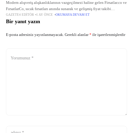
Modern alışveriş alışkanlıklarının vazgeçilmezi haline gelen Firsatlar.co ve
FırsatlarCo, sıcak fırsatları anında sunarak ve gelişmiş fiyat takibi
GAZETE4 EDITÖR
1 AY ÖNCE
OKUMAYA DEVAM ET
mekanizmalarıyla kullanıcılara büyük kolaylık sağlıyor. Bu platformlar,
Bir yanıt yazın
Amazon, Trendyol, Hepsiburada gibi önde gelen
E-posta adresiniz yayınlanmayacak.
Gerekli alanlar
*
ile işaretlenmişlerdir