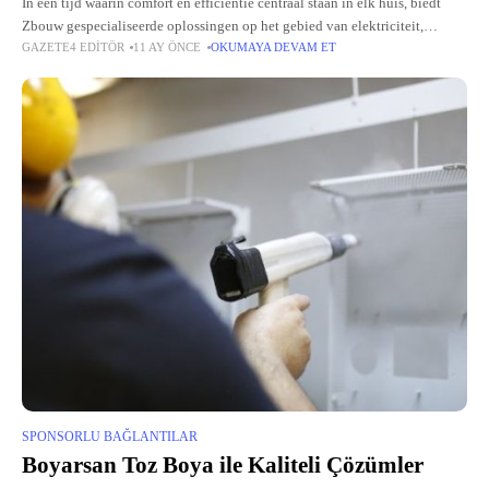
In een tijd waarin comfort en efficiëntie centraal staan in elk huis, biedt
Zbouw gespecialiseerde oplossingen op het gebied van elektriciteit,
GAZETE4 EDITÖR
11 AY ÖNCE
OKUMAYA DEVAM ET
sanitair en verwarming. Als betrouwbare vakman in de bouwsector
SPONSORLU BAĞLANTILAR
Boyarsan Toz Boya ile Kaliteli Çözümler