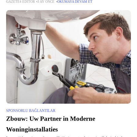
GAZETE4 EDITÖR
3 AY ÖNCE
OKUMAYA DEVAM ET
antrenmanları dönüştüren vazgeçilmez ekipmanlar haline geldi.
Profesyonel sporcu giyiminde
SPONSORLU BAĞLANTILAR
Zbouw: Uw Partner in Moderne
Woninginstallaties