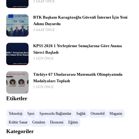
3 SAAT ÖNCE
BTK Başkanı Karagözoğlu Güvenli İnternet İçin Yeni
Adımı Duyurdu
4 SAAT ÖNCE
KPSS 2026 1 Yerleştirme Sonuçlarına Göre Atama
Süreci Başladı
1 GÜN ÖNCE
Türkiye 67 Uluslararası Matematik Olimpiyatında
Madalyaları Topladı
1 GÜN ÖNCE
Etiketler
Teknoloji
Spor
Sponsorlu Bağlantılar
Sağlık
Otomobil
Magazin
Kültür Sanat
Gündem
Ekonomi
Eğitim
Kategoriler