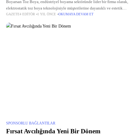
Boyarsan Toz Boya, endüstriyel boyama sektöründe lider bir firma olarak,
elektrostatik toz boya teknolojisiyle müşterilerine dayanıklı ve estetik
GAZETE4 EDITÖR
1 YIL ÖNCE
OKUMAYA DEVAM ET
çözümler sunmaktadır. Yılların getirdiği deneyimle, metal yüzeylerde
mükemmel kaplama sağlayan bu yöntem,
SPONSORLU BAĞLANTILAR
Fırsat Avcılığında Yeni Bir Dönem