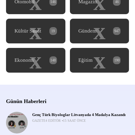
x
x
Otomobil
Magazin
146
46
x
x
Kültür Sanat
Gündem
19
947
x
x
Ekonomi
Eğitim
148
190
Günün Haberleri
Genç Türk Biyologlar Litvanyada 4 Madalya Kazandı
GAZETE4 EDITÖR
15 SAAT ÖNCE