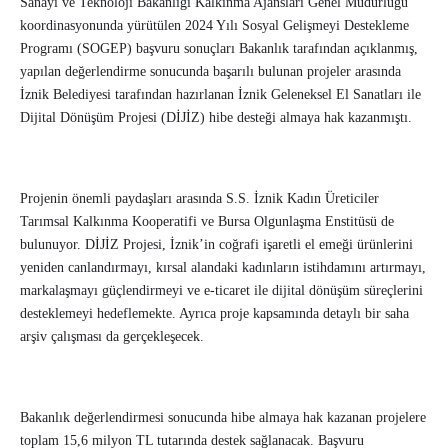
Sanayi ve Teknoloji Bakanlığı Kalkınma Ajansları Genel Müdürlüğü
koordinasyonunda yürütülen 2024 Yılı Sosyal Gelişmeyi Destekleme
Programı (SOGEP) başvuru sonuçları Bakanlık tarafından açıklanmış,
yapılan değerlendirme sonucunda başarılı bulunan projeler arasında
İznik Belediyesi tarafından hazırlanan İznik Geleneksel El Sanatları ile
Dijital Dönüşüm Projesi (DİJİZ) hibe desteği almaya hak kazanmıştı.
Projenin önemli paydaşları arasında S.S. İznik Kadın Üreticiler
Tarımsal Kalkınma Kooperatifi ve Bursa Olgunlaşma Enstitüsü de
bulunuyor. DİJİZ Projesi, İznik’in coğrafi işaretli el emeği ürünlerini
yeniden canlandırmayı, kırsal alandaki kadınların istihdamını artırmayı,
markalaşmayı güçlendirmeyi ve e-ticaret ile dijital dönüşüm süreçlerini
desteklemeyi hedeflemekte. Ayrıca proje kapsamında detaylı bir saha
arşiv çalışması da gerçekleşecek.
Bakanlık değerlendirmesi sonucunda hibe almaya hak kazanan projelere
toplam 15,6 milyon TL tutarında destek sağlanacak. Başvuru