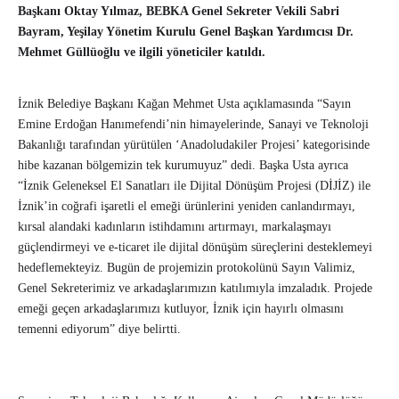
Başkanı Oktay Yılmaz, BEBKA Genel Sekreter Vekili Sabri
Bayram, Yeşilay Yönetim Kurulu Genel Başkan Yardımcısı Dr.
Mehmet Güllüoğlu ve ilgili yöneticiler katıldı.
İznik Belediye Başkanı Kağan Mehmet Usta açıklamasında “Sayın
Emine Erdoğan Hanımefendi’nin himayelerinde, Sanayi ve Teknoloji
Bakanlığı tarafından yürütülen ‘Anadoludakiler Projesi’ kategorisinde
hibe kazanan bölgemizin tek kurumuyuz” dedi. Başka Usta ayrıca
“İznik Geleneksel El Sanatları ile Dijital Dönüşüm Projesi (DİJİZ) ile
İznik’in coğrafi işaretli el emeği ürünlerini yeniden canlandırmayı,
kırsal alandaki kadınların istihdamını artırmayı, markalaşmayı
güçlendirmeyi ve e-ticaret ile dijital dönüşüm süreçlerini desteklemeyi
hedeflemekteyiz. Bugün de projemizin protokolünü Sayın Valimiz,
Genel Sekreterimiz ve arkadaşlarımızın katılımıyla imzaladık. Projede
emeği geçen arkadaşlarımızı kutluyor, İznik için hayırlı olmasını
temenni ediyorum” diye belirtti.