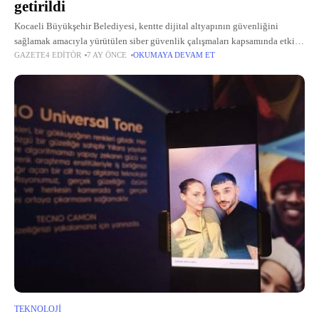
getirildi
Kocaeli Büyükşehir Belediyesi, kentte dijital altyapının güvenliğini
sağlamak amacıyla yürütülen siber güvenlik çalışmaları kapsamında etkin
GAZETE4 EDITÖR
7 AY ÖNCE
OKUMAYA DEVAM ET
bir rol oynadı.
TEKNOLOJI