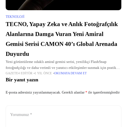
TEKNOLOJI
TECNO, Yapay Zeka ve Anlık Fotoğrafçılık
Alanlarına Damga Vuran Yeni Amiral
Gemisi Serisi CAMON 40’ı Global Arenada
Duyurdu
Yeni görüntüleme odaklı amiral gemisi serisi, yenilikçi FlashSnap
fotoğrafçılığı ve daha verimli ve yaratıcı etkileşimler sunmak için pratik
GAZETE4 EDITÖR
1 YIL ÖNCE
OKUMAYA DEVAM ET
TECNO AI ile gelişmiş görüntüleme yeteneklerini bir araya getiriyor.
Bir yanıt yazın
E-posta adresiniz yayınlanmayacak.
Gerekli alanlar
*
ile işaretlenmişlerdir