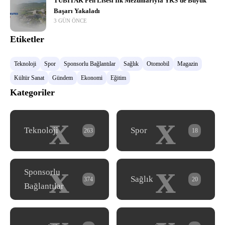
TÜBİTAK Fen Lisesi İlk Mezunlarıyla YKS’de Büyük
Başarı Yakaladı
3 GÜN ÖNCE
Etiketler
Teknoloji
Spor
Sponsorlu Bağlantılar
Sağlık
Otomobil
Magazin
Kültür Sanat
Gündem
Ekonomi
Eğitim
Kategoriler
x
x
Teknoloji
Spor
263
18
x
x
Sponsorlu
Sağlık
374
20
Bağlantılar