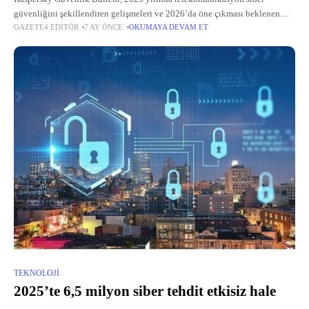
güvenliğini şekillendiren gelişmeleri ve 2026’da öne çıkması beklenen
GAZETE4 EDITÖR
7 AY ÖNCE
OKUMAYA DEVAM ET
riskleri masaya yatırıyor.
TEKNOLOJI
2025’te 6,5 milyon siber tehdit etkisiz hale