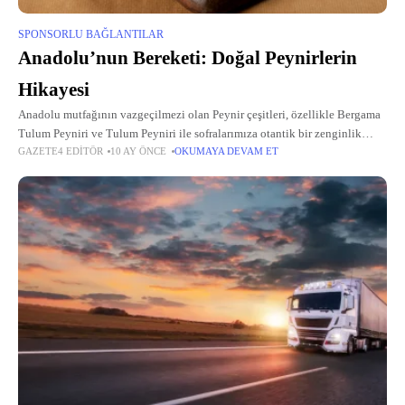
SPONSORLU BAĞLANTILAR
Anadolu’nun Bereketi: Doğal Peynirlerin
Hikayesi
Anadolu mutfağının vazgeçilmezi olan Peynir çeşitleri, özellikle Bergama
Tulum Peyniri ve Tulum Peyniri ile sofralarımıza otantik bir zenginlik
GAZETE4 EDITÖR
10 AY ÖNCE
OKUMAYA DEVAM ET
katıyor. Bu ürünler, verimli topraklardan gelen saf sütlerle, el emeği ve
sabırla