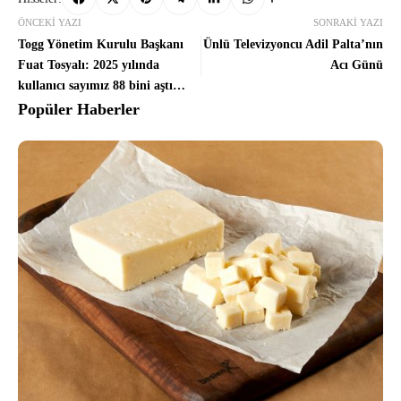
ÖNCEKI YAZI
SONRAKI YAZI
Togg Yönetim Kurulu Başkanı
Ünlü Televizyoncu Adil Palta’nın
Fuat Tosyalı: 2025 yılında
Acı Günü
kullanıcı sayımız 88 bini aştı
2026’da da geleceğin
Popüler Haberler
teknolojilerini geliştirmeye
devam edeceğiz