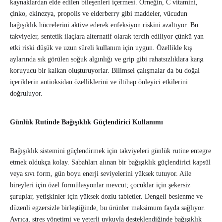
kaynaklardan elde edilen bileşenleri içermesi. Örneğin, C vitamini,
çinko, ekinezya, propolis ve elderberry gibi maddeler, vücudun
bağışıklık hücrelerini aktive ederek enfeksiyon riskini azaltıyor. Bu
takviyeler, sentetik ilaçlara alternatif olarak tercih ediliyor çünkü yan
etki riski düşük ve uzun süreli kullanım için uygun. Özellikle kış
aylarında sık görülen soğuk algınlığı ve grip gibi rahatsızlıklara karşı
koruyucu bir kalkan oluşturuyorlar. Bilimsel çalışmalar da bu doğal
içeriklerin antioksidan özelliklerini ve iltihap önleyici etkilerini
doğruluyor.
Günlük Rutinde Bağışıklık Güçlendirici Kullanımı
Bağışıklık sistemini güçlendirmek için takviyeleri günlük rutine entegre
etmek oldukça kolay. Sabahları alınan bir bağışıklık güçlendirici kapsül
veya sıvı form, gün boyu enerji seviyelerini yüksek tutuyor. Aile
bireyleri için özel formülasyonlar mevcut; çocuklar için şekersiz
şuruplar, yetişkinler için yüksek dozlu tabletler. Dengeli beslenme ve
düzenli egzersizle birleştiğinde, bu ürünler maksimum fayda sağlıyor.
Ayrıca, stres yönetimi ve yeterli uykuyla desteklendiğinde bağışıklık