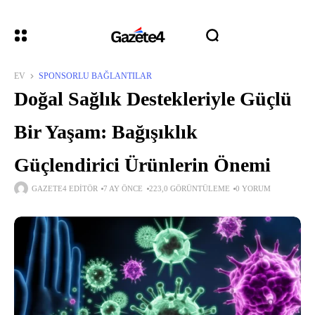
EV
SPONSORLU BAĞLANTILAR
Doğal Sağlık Destekleriyle Güçlü
Bir Yaşam: Bağışıklık
Güçlendirici Ürünlerin Önemi
GAZETE4 EDITÖR
7 AY ÖNCE
223,0 GÖRÜNTÜLEME
0 YORUM