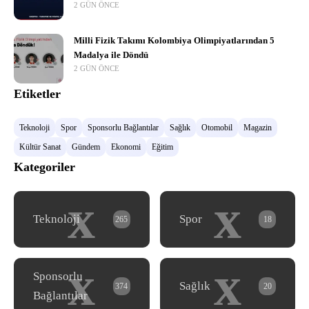
2 GÜN ÖNCE
Milli Fizik Takımı Kolombiya Olimpiyatlarından 5
Madalya ile Döndü
2 GÜN ÖNCE
Etiketler
Teknoloji
Spor
Sponsorlu Bağlantılar
Sağlık
Otomobil
Magazin
Kültür Sanat
Gündem
Ekonomi
Eğitim
Kategoriler
x
x
Teknoloji
Spor
265
18
x
x
Sponsorlu
Sağlık
374
20
Bağlantılar