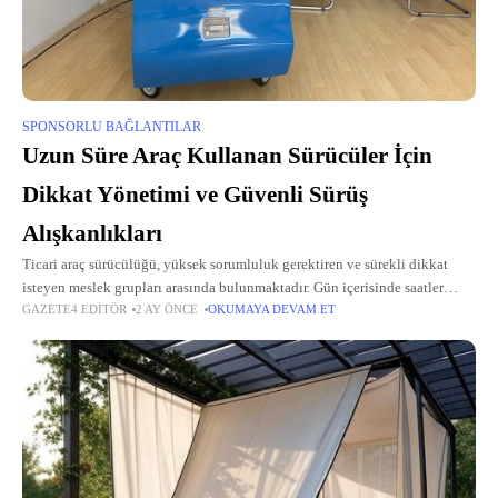
SPONSORLU BAĞLANTILAR
Uzun Süre Araç Kullanan Sürücüler İçin
Dikkat Yönetimi ve Güvenli Sürüş
Alışkanlıkları
Ticari araç sürücülüğü, yüksek sorumluluk gerektiren ve sürekli dikkat
isteyen meslek grupları arasında bulunmaktadır. Gün içerisinde saatler
GAZETE4 EDITÖR
2 AY ÖNCE
OKUMAYA DEVAM ET
boyunca direksiyon başında kalan sürücüler, şehir içi yoğun trafik, uzun
mesafeli yolculuklar, değişken