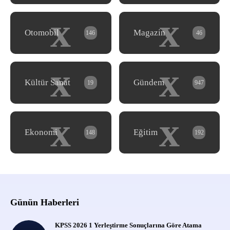
x
x
Otomobil
Magazin
146
46
x
x
Kültür Sanat
Gündem
19
947
x
x
Ekonomi
Eğitim
148
192
Günün Haberleri
KPSS 2026 1 Yerleştirme Sonuçlarına Göre Atama