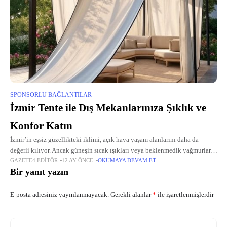
SPONSORLU BAĞLANTILAR
İzmir Tente ile Dış Mekanlarınıza Şıklık ve
Konfor Katın
İzmir’in eşsiz güzellikteki iklimi, açık hava yaşam alanlarını daha da
değerli kılıyor. Ancak güneşin sıcak ışıkları veya beklenmedik yağmurlar,
GAZETE4 EDITÖR
12 AY ÖNCE
OKUMAYA DEVAM ET
bu alanların keyfini çıkarmayı zorlaştırabilir. İşte tam bu noktada, İzmir
Bir yanıt yazın
tente
E-posta adresiniz yayınlanmayacak.
Gerekli alanlar
*
ile işaretlenmişlerdir