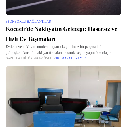
SPONSORLU BAĞLANTILAR
Kocaeli’de Nakliyatın Geleceği: Hasarsız ve
Hızlı Ev Taşımaları
Evden eve nakliyat, modern hayatın kaçınılmaz bir parçası haline
gelmişken, kocaeli nakliyat firmaları arasında seçim yapmak zorlaşır.
GAZETE4 EDITÖR
10 AY ÖNCE
OKUMAYA DEVAM ET
Kocaeli evden eve nakliyat gibi spesifik hizmetler, hem kalite hem de
güvenilirlik arayanlar