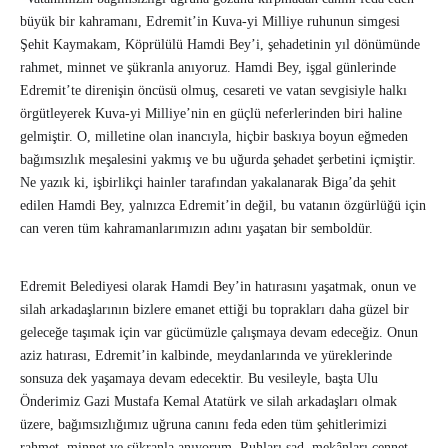
büyük bir kahramanı, Edremit’in Kuva-yi Milliye ruhunun simgesi
Şehit Kaymakam, Köprülülü Hamdi Bey’i, şehadetinin yıl dönümünde
rahmet, minnet ve şükranla anıyoruz. Hamdi Bey, işgal günlerinde
Edremit’te direnişin öncüsü olmuş, cesareti ve vatan sevgisiyle halkı
örgütleyerek Kuva-yi Milliye’nin en güçlü neferlerinden biri haline
gelmiştir. O, milletine olan inancıyla, hiçbir baskıya boyun eğmeden
bağımsızlık meşalesini yakmış ve bu uğurda şehadet şerbetini içmiştir.
Ne yazık ki, işbirlikçi hainler tarafından yakalanarak Biga’da şehit
edilen Hamdi Bey, yalnızca Edremit’in değil, bu vatanın özgürlüğü için
can veren tüm kahramanlarımızın adını yaşatan bir semboldür.
Edremit Belediyesi olarak Hamdi Bey’in hatırasını yaşatmak, onun ve
silah arkadaşlarının bizlere emanet ettiği bu toprakları daha güzel bir
geleceğe taşımak için var gücümüzle çalışmaya devam edeceğiz. Onun
aziz hatırası, Edremit’in kalbinde, meydanlarında ve yüreklerinde
sonsuza dek yaşamaya devam edecektir. Bu vesileyle, başta Ulu
Önderimiz Gazi Mustafa Kemal Atatürk ve silah arkadaşları olmak
üzere, bağımsızlığımız uğruna canını feda eden tüm şehitlerimizi
rahmet, minnet ve şükranla anıyorum. Ruhları şad, mekânları cennet