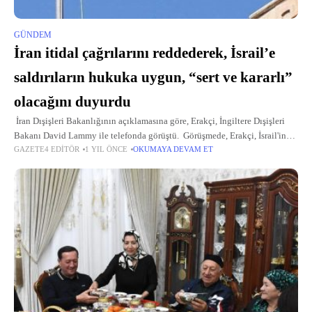
GÜNDEM
İran itidal çağrılarını reddederek, İsrail’e
saldırıların hukuka uygun, “sert ve kararlı”
olacağını duyurdu
İran Dışişleri Bakanlığının açıklamasına göre, Erakçi, İngiltere Dışişleri
Bakanı David Lammy ile telefonda görüştü. Görüşmede, Erakçi, İsrail'in
GAZETE4 EDITÖR
1 YIL ÖNCE
OKUMAYA DEVAM ET
İran'ın ulusal egemenliğini ve toprak bütünlüğünü ihlal eden, nükleer
tesislerine ve