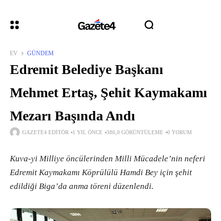
EV
GÜNDEM
Edremit Belediye Başkanı
Mehmet Ertaş, Şehit Kaymakamı
Mezarı Başında Andı
GAZETE4 EDITÖR
1 YIL ÖNCE
386,0 GÖRÜNTÜLEME
0 YORUM
Kuva-yi Milliye öncülerinden Milli Mücadele’nin neferi
Edremit Kaymakamı Köprülülü Hamdi Bey için şehit
edildiği Biga’da anma töreni düzenlendi.