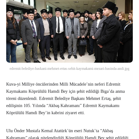
edremit-belediye-baskani-mehmet-ertas-sehit-kaymakami-mezari-basinda-andi.jpg
Kuva-yi Milliye öncülerinden Milli Mücadele’nin neferi Edremit
Kaymakamı Köprülülü Hamdi Bey için şehit edildiği Biga’da anma
töreni düzenlendi. Edremit Belediye Başkanı Mehmet Ertaş, şehit
edilişinin 105. Yılında “Akbaş Kahramanı” Edremit Kaymakamı
Köprülülü Hamdi Bey’in kabrini ziyaret etti.
Ulu Önder Mustafa Kemal Atatürk’ün eseri Nutuk’ta “Akbaş
Kahramanı” olarak nitelendirdiği Köprülülü Hamdi Bey şehit edildiği