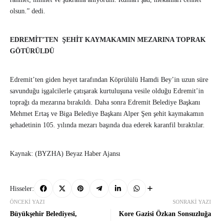
olsun.” dedi.
EDREMİT’TEN ŞEHİT KAYMAKAMIN MEZARINA TOPRAK
GÖTÜRÜLDÜ
Edremit’ten giden heyet tarafından Köprülülü Hamdi Bey’in uzun süre
savunduğu işgalcilerle çatışarak kurtuluşuna vesile olduğu Edremit’in
toprağı da mezarına bırakıldı. Daha sonra Edremit Belediye Başkanı
Mehmet Ertaş ve Biga Belediye Başkanı Alper Şen şehit kaymakamın
şehadetinin 105. yılında mezarı başında dua ederek karanfil bıraktılar.
Kaynak: (BYZHA) Beyaz Haber Ajansı
Hisseler:
ÖNCEKI YAZI
SONRAKI YAZI
Büyükşehir Belediyesi,
Kore Gazisi Özkan Sonsuzluğa