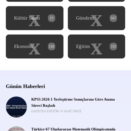
x
x
Kültür Sanat
Gündem
19
947
x
x
Ekonomi
Eğitim
148
192
Günün Haberleri
KPSS 2026 1 Yerleştirme Sonuçlarına Göre Atama
Süreci Başladı
GAZETE4 EDITÖR
3 SAAT ÖNCE
Türkiye 67 Uluslararası Matematik Olimpiyatında