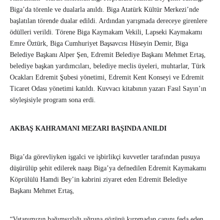
Biga’da törenle ve dualarla anıldı. Biga Atatürk Kültür Merkezi’nde
başlatılan törende dualar edildi. Ardından yarışmada dereceye girenlere
ödülleri verildi. Törene Biga Kaymakam Vekili, Lapseki Kaymakamı
Emre Öztürk, Biga Cumhuriyet Başsavcısı Hüseyin Demir, Biga
Belediye Başkanı Alper Şen, Edremit Belediye Başkanı Mehmet Ertaş,
belediye başkan yardımcıları, belediye meclis üyeleri, muhtarlar, Türk
Ocakları Edremit Şubesi yönetimi, Edremit Kent Konseyi ve Edremit
Ticaret Odası yönetimi katıldı. Kuvvacı kitabının yazarı Fasıl Sayın’ın
söyleşisiyle program sona erdi.
AKBAŞ KAHRAMANI MEZARI BAŞINDA ANILDI
Biga’da görevliyken işgalci ve işbirlikçi kuvvetler tarafından pusuya
düşürülüp şehit edilerek naaşı Biga’ya defnedilen Edremit Kaymakamı
Köprülülü Hamdi Bey’in kabrini ziyaret eden Edremit Belediye
Başkanı Mehmet Ertaş,
“Vatanımızın bağımsızlığı uğruna gözünü kırpmadan canını feda eden