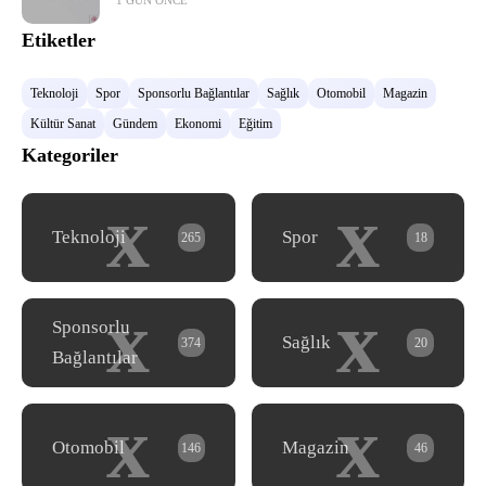
1 GÜN ÖNCE
Etiketler
Teknoloji
Spor
Sponsorlu Bağlantılar
Sağlık
Otomobil
Magazin
Kültür Sanat
Gündem
Ekonomi
Eğitim
Kategoriler
x
x
Teknoloji
Spor
265
18
x
x
Sponsorlu
Sağlık
374
20
Bağlantılar
x
x
Otomobil
Magazin
146
46