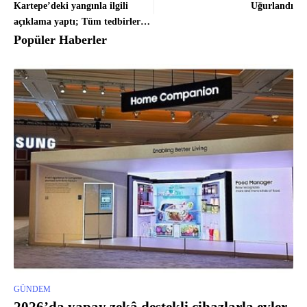
Kartepe’deki yangınla ilgili
Uğurlandı
açıklama yaptı; Tüm tedbirler
alındı, hiçbir olumsuz durum
Popüler Haberler
yok
GÜNDEM