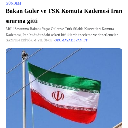
GÜNDEM
Bakan Güler ve TSK Komuta Kademesi İran
sınırına gitti
Millî Savunma Bakanı Yaşar Güler ve Türk Silahlı Kuvvetleri Komuta
Kademesi, İran hududundaki askeri birliklerde inceleme ve denetlemelerde
GAZETE4 EDITÖR
1 YIL ÖNCE
OKUMAYA DEVAM ET
bulunmak üzere Van’a gitti.18/06/2025 11:25© TRT HABER Kaynak :
TRT Haber