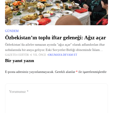
GÜNDEM
Özbekistan’ın toplu iftar geleneği: Ağız açar
Özbekistan’da aileler ramazan ayında "ağız açar" olarak adlandırılan iftar
sofralarında bir araya geliyor. Eski Sovyetler Birliği döneminde İslam
GAZETE4 EDITÖR
1 YIL ÖNCE
OKUMAYA DEVAM ET
dininin yasaklandığı, ramazan ayında oruç tutulmasına engel getirildiği
Bir yanıt yazın
Özbekistan’da halk, 1991’de bağımsızlığın
E-posta adresiniz yayınlanmayacak.
Gerekli alanlar
*
ile işaretlenmişlerdir