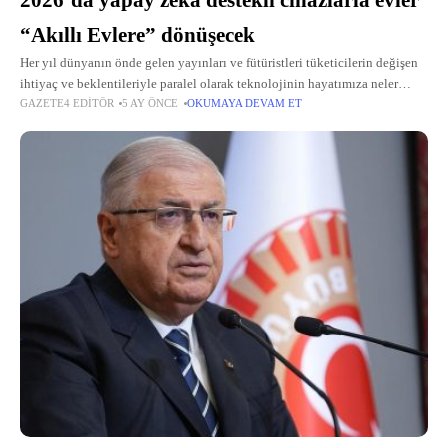
2026’da yapay zekâ destekli cihazlarla evler
“Akıllı Evlere” dönüşecek
Her yıl dünyanın önde gelen yayınları ve fütüristleri tüketicilerin değişen
ihtiyaç ve beklentileriyle paralel olarak teknolojinin hayatımıza neler
GAZETE4 EDITÖR
5 AY ÖNCE
OKUMAYA DEVAM ET
katacağına dair projeksiyonlar çiziyor.