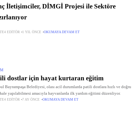
ç İletişimciler, DİMGİ Projesi ile Sektöre
ırlanıyor
TE4 EDITÖR
1 YIL ÖNCE
OKUMAYA DEVAM ET
IM
ili dostlar için hayat kurtaran eğitim
bul Bayrampaşa Belediyesi, olası acil durumlarda patili dostlara hızlı ve doğru
ale yapılabilmesi amacıyla hayvanlarda ilk yardım eğitimi düzenliyor.
TE4 EDITÖR
7 AY ÖNCE
OKUMAYA DEVAM ET