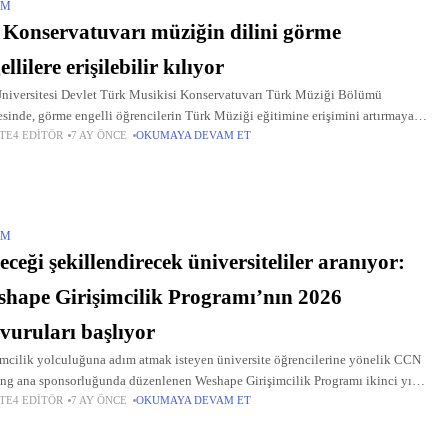
IM
Konservatuvarı müziğin dilini görme
ellilere erişilebilir kılıyor
niversitesi Devlet Türk Musikisi Konservatuvarı Türk Müziği Bölümü
sinde, görme engelli öğrencilerin Türk Müziği eğitimine erişimini artırmaya
TE4 EDITÖR
7 AY ÖNCE
OKUMAYA DEVAM ET
ik çalışmalar sürdürülüyor.
IM
eceği şekillendirecek üniversiteliler aranıyor:
hape Girişimcilik Programı’nın 2026
vuruları başlıyor
imcilik yolculuğuna adım atmak isteyen üniversite öğrencilerine yönelik CCN
ng ana sponsorluğunda düzenlenen Weshape Girişimcilik Programı ikinci yıl
TE4 EDITÖR
7 AY ÖNCE
OKUMAYA DEVAM ET
ruları 12 Ocak’ta başlıyor.