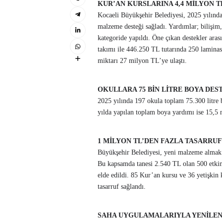
KUR’AN KURSLARINA 4,4 MİLYON 
Kocaeli Büyükşehir Belediyesi, 2025 yılın
malzeme desteği sağladı. Yardımlar; bilişi
kategoride yapıldı.
Öne çıkan destekler aras
takımı ile 446.250 TL tutarında 250 laminas
miktarı 27 milyon TL’ye ulaştı.
OKULLARA 75 BİN LİTRE BOYA DES
2025 yılında 197 okula toplam 75.300 litre 
yılda yapılan toplam boya yardımı ise 15,5 
1 MİLYON TL’DEN FAZLA TASARRUF
Büyükşehir Belediyesi, yeni malzeme almak
Bu kapsamda tanesi 2.540 TL olan 500 etkin
elde edildi. 85 Kur’an kursu ve 36 yetişkin
tasarruf sağlandı.
SAHA UYGULAMALARIYLA YENİLEN