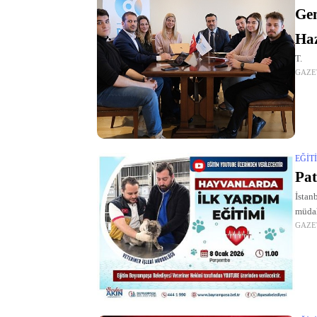
Gen
Haz
T.
GAZE
EĞIT
Pat
İstan
müdah
GAZE