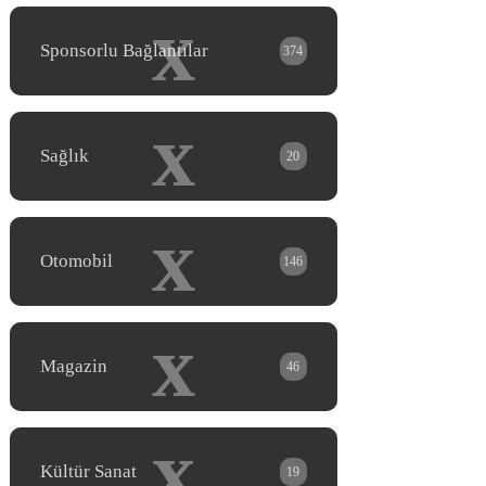
x
Sponsorlu Bağlantılar
374
x
Sağlık
20
x
Otomobil
146
x
Magazin
46
x
Kültür Sanat
19