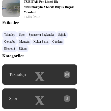
TÜBİTAK Fen Lisesi İlk
Mezunlarıyla YKS’de Büyük Başarı
Yakaladı
2 GÜN ÖNCE
Etiketler
Teknoloji
Spor
Sponsorlu Bağlantılar
Sağlık
Otomobil
Magazin
Kültür Sanat
Gündem
Ekonomi
Eğitim
Kategoriler
x
Teknoloji
263
x
Spor
18