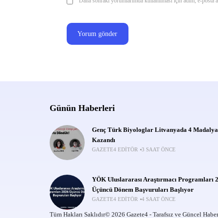
Daha sonraki yorumlarımda kullanılması için adım, e-posta ad
Günün Haberleri
Genç Türk Biyologlar Litvanyada 4 Madalya
Kazandı
GAZETE4 EDITÖR
3 SAAT ÖNCE
YÖK Uluslararası Araştırmacı Programları 
Üçüncü Dönem Başvuruları Başlıyor
GAZETE4 EDITÖR
4 SAAT ÖNCE
Tüm Hakları Saklıdır© 2026 Gazete4 - Tarafsız ve Güncel Haber