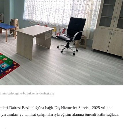
rinin-gelecegine-buyuksehir-destegi.jpg
leri Dairesi Başkanlığı’na bağlı Dış Hizmetler Servisi, 2025 yılında
yardımları ve tamirat çalışmalarıyla eğitim alanına önemli katkı sağladı.