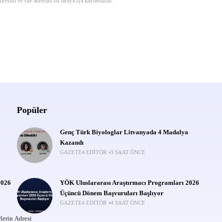
resim ve site adresim bu tarayıcıya kaydedilsin.
Popüler
Genç Türk Biyologlar Litvanyada 4 Madalya
Kazandı
GAZETE4 EDITÖR
3 SAAT ÖNCE
2026
YÖK Uluslararası Araştırmacı Programları 2026
Üçüncü Dönem Başvuruları Başlıyor
GAZETE4 EDITÖR
4 SAAT ÖNCE
lerin Adresi