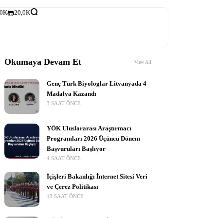
,0K
20,0K
Okumaya Devam Et
View All
Genç Türk Biyologlar Litvanyada 4
Madalya Kazandı
3 SAAT ÖNCE
YÖK Uluslararası Araştırmacı
Programları 2026 Üçüncü Dönem
Başvuruları Başlıyor
4 SAAT ÖNCE
İçişleri Bakanlığı İnternet Sitesi Veri
ve Çerez Politikası
13 SAAT ÖNCE