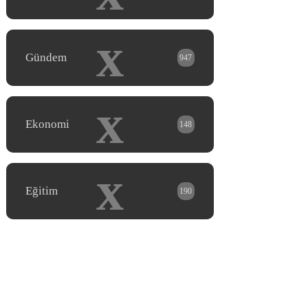
x
Gündem
947
x
Ekonomi
148
x
Eğitim
190