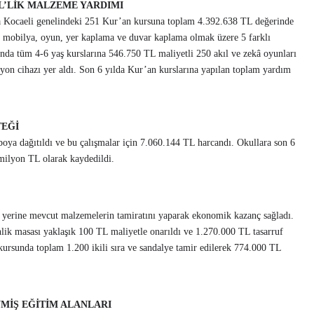
TL’LİK MALZEME YARDIMI
da Kocaeli genelindeki 251 Kur’an kursuna toplam 4.392.638 TL değerinde
m, mobilya, oyun, yer kaplama ve duvar kaplama olmak üzere 5 farklı
ında tüm 4-6 yaş kurslarına 546.750 TL maliyetli 250 akıl ve zekâ oyunları
yon cihazı yer aldı. Son 6 yılda Kur’an kurslarına yapılan toplam yardım
TEĞİ
boya dağıtıldı ve bu çalışmalar için 7.060.144 TL harcandı. Okullara son 6
milyon TL olarak kaydedildi.
 yerine mevcut malzemelerin tamiratını yaparak ekonomik kazanç sağladı.
lik masası yaklaşık 100 TL maliyetle onarıldı ve 1.270.000 TL tasarruf
 kursunda toplam 1.200 ikili sıra ve sandalye tamir edilerek 774.000 TL
MİŞ EĞİTİM ALANLARI