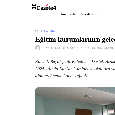
Ana Sayfa
Gündem
Eğitim
EV
EĞITIM
Eğitim kurumlarının gele
GAZETE4 EDITÖR
7 AY ÖNCE
218,0 GÖRÜNTÜLEME
Kocaeli Büyükşehir Belediyesi Destek Hizmet
2025 yılında Kur’an kursları ve okullara ya
alanına önemli katkı sağladı.