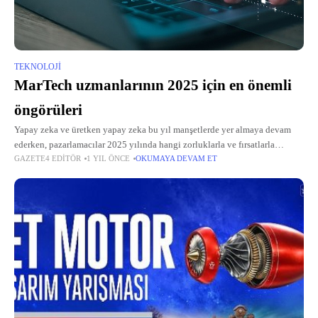
TEKNOLOJI
MarTech uzmanlarının 2025 için en önemli
öngörüleri
Yapay zeka ve üretken yapay zeka bu yıl manşetlerde yer almaya devam
ederken, pazarlamacılar 2025 yılında hangi zorluklarla ve fırsatlarla
GAZETE4 EDITÖR
1 YIL ÖNCE
OKUMAYA DEVAM ET
karşılaşacak? Veri ve yapay zeka alanının lideri SAS'ın önde gelen düşünce
liderlerine