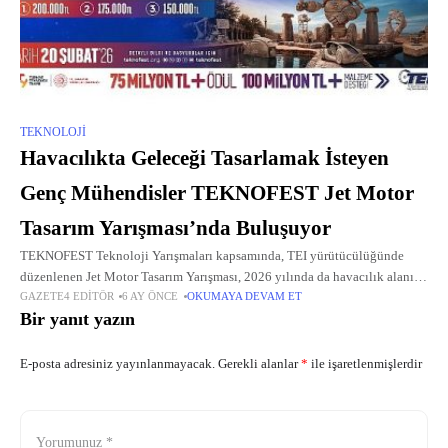
TEKNOLOJI
Havacılıkta Geleceği Tasarlamak İsteyen
Genç Mühendisler TEKNOFEST Jet Motor
Tasarım Yarışması’nda Buluşuyor
TEKNOFEST Teknoloji Yarışmaları kapsamında, TEI yürütücülüğünde
düzenlenen Jet Motor Tasarım Yarışması, 2026 yılında da havacılık alanına
GAZETE4 EDITÖR
6 AY ÖNCE
OKUMAYA DEVAM ET
ilgi duyan genç mühendisleri bir araya getiriyor.
Bir yanıt yazın
E-posta adresiniz yayınlanmayacak.
Gerekli alanlar
*
ile işaretlenmişlerdir