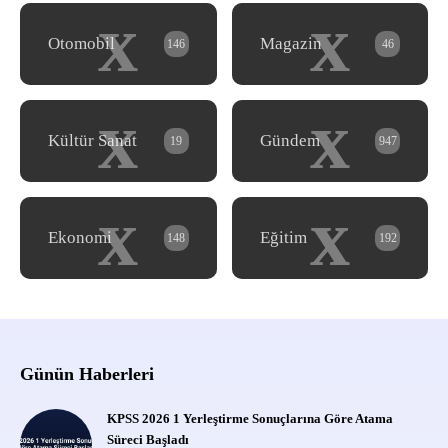
x
x
Otomobil
Magazin
146
46
x
x
Kültür Sanat
Gündem
19
947
x
x
Ekonomi
Eğitim
148
192
Günün Haberleri
KPSS 2026 1 Yerleştirme Sonuçlarına Göre Atama
Süreci Başladı