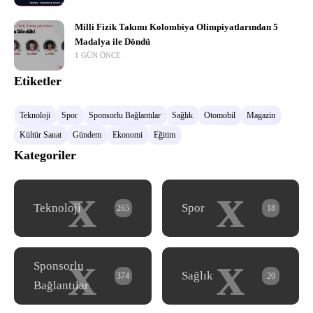
Milli Fizik Takımı Kolombiya Olimpiyatlarından 5
Madalya ile Döndü
1 GÜN ÖNCE
Etiketler
Teknoloji
Spor
Sponsorlu Bağlantılar
Sağlık
Otomobil
Magazin
Kültür Sanat
Gündem
Ekonomi
Eğitim
Kategoriler
x
x
Teknoloji
Spor
265
18
x
x
Sponsorlu
Sağlık
374
20
Bağlantılar