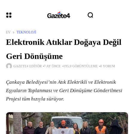
EV
TEKNOLOJI
Elektronik Atıklar Doğaya Değil
Geri Dönüşüme
GAZETE4 EDITÖR
7 AY ÖNCE
195,0 GÖRÜNTÜLEME
0 YORUM
Çankaya Belediyesi’nin Atık Elektrikli ve Elektronik
Eşyaların Toplanması ve Geri Dönüşüme Gönderilmesi
Projesi tüm hızıyla sürüyor.