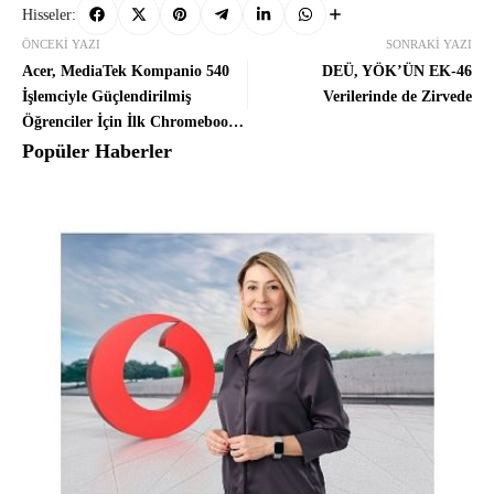
Hisseler:
ÖNCEKI YAZI
SONRAKI YAZI
Acer, MediaTek Kompanio 540
DEÜ, YÖK’ÜN EK-46
İşlemciyle Güçlendirilmiş
Verilerinde de Zirvede
Öğrenciler İçin İlk Chromebook
Modellerini Tanıttı
Popüler Haberler