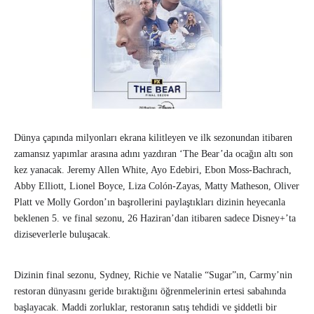
Dünya çapında milyonları ekrana kilitleyen ve ilk sezonundan itibaren
zamansız yapımlar arasına adını yazdıran ‘The Bear’da ocağın altı son
kez yanacak. Jeremy Allen White, Ayo Edebiri, Ebon Moss-Bachrach,
Abby Elliott, Lionel Boyce, Liza Colón-Zayas, Matty Matheson, Oliver
Platt ve Molly Gordon’ın başrollerini paylaştıkları dizinin heyecanla
beklenen 5. ve final sezonu, 26 Haziran’dan itibaren sadece Disney+’ta
diziseverlerle buluşacak.
Dizinin final sezonu, Sydney, Richie ve Natalie “Sugar”ın, Carmy’nin
restoran dünyasını geride bıraktığını öğrenmelerinin ertesi sabahında
başlayacak. Maddi zorluklar, restoranın satış tehdidi ve şiddetli bir