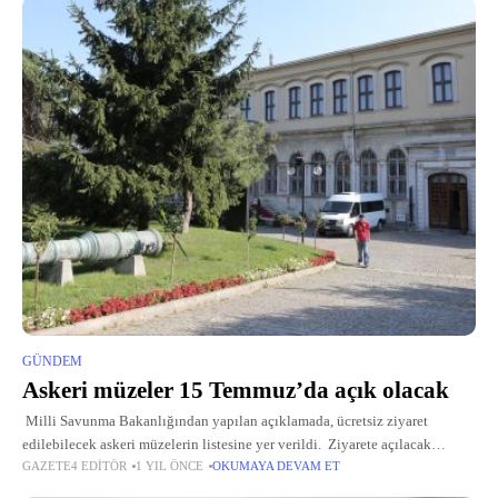
GÜNDEM
Askeri müzeler 15 Temmuz’da açık olacak
Milli Savunma Bakanlığından yapılan açıklamada, ücretsiz ziyaret
edilebilecek askeri müzelerin listesine yer verildi. Ziyarete açılacak
GAZETE4 EDITÖR
1 YIL ÖNCE
OKUMAYA DEVAM ET
müzeler şöyle: "İstanbul Harbiye Askeri Müze ve Kültür Sitesi, İstanbul
Deniz Müzesi,