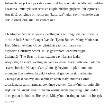
fırtınayla karşı karşıya kalan yeni ortaklar, sonunda bir Michelin yıldızı
kazanma umuduyla son serviste ekiple birlikte güçlerini birleştirecek.
Ancak süreç içinde bir restoranı “kusursuz” kılan şeyin yemeklerden
çok insanlar olduğunu keşfedecekler.
Christopher Storer’ın yaratıcı koltuğunda oturduğu dizide Storer’la
birlikte Josh Senior, Cooper Wehde, Tyson Bidner, Matty Matheson,
Hiro Murai ve Rene Gube, yürütücü yapımcı olarak yer
alıyorlar. Courtney Storer’ın ise gastronomi danışmanlığını
üstlendiği ‘The Bear’ın final sezonu yayınlanana kadar
izleyiciler, Disney+ kataloğuna yeni eklenen ‘Gary’ adlı özel bölümü
seyredebilirler. Hikaye, Carmy’nin ağabeyinin trajik ölümünün
ardından lüks restoranlardaki kariyerini geride bırakıp ailesinin
Chicago’daki sandviç dükkanını ve onun inatçı mutfak ekibini
toparlamaya çalışmasından çok önce geçiyor. Carmy’nin sorunlu aile
ilişkileri ve küçük esnaf olmanın zorluklarıyla boğuştuğu günlerden
önce geçen bu bölüm, Richie ile Mikey’nin dostluğuna samimi bir ışık
tutuyor.