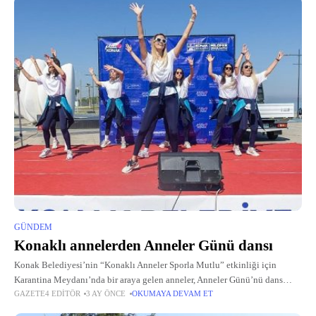
GÜNDEM
Konaklı annelerden Anneler Günü dansı
Konak Belediyesi’nin “Konaklı Anneler Sporla Mutlu” etkinliği için
Karantina Meydanı’nda bir araya gelen anneler, Anneler Günü’nü dans
GAZETE4 EDITÖR
3 AY ÖNCE
OKUMAYA DEVAM ET
ederek kutladı.