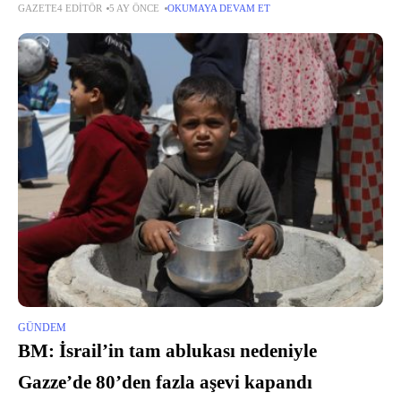
GAZETE4 EDITÖR
5 AY ÖNCE
OKUMAYA DEVAM ET
duyguyla baş başa kalıyor: Yalnızlık…
GÜNDEM
BM: İsrail’in tam ablukası nedeniyle
Gazze’de 80’den fazla aşevi kapandı