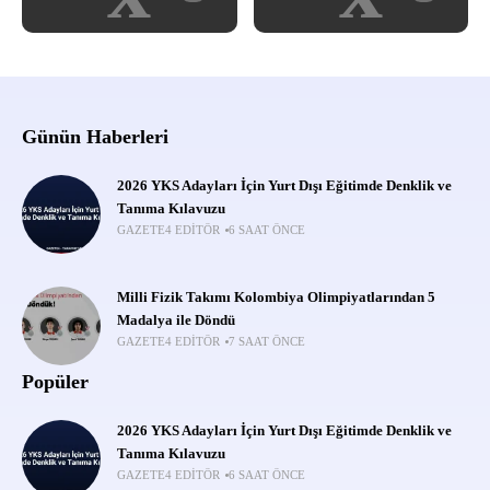
Günün Haberleri
2026 YKS Adayları İçin Yurt Dışı Eğitimde Denklik ve
Tanıma Kılavuzu
GAZETE4 EDITÖR
6 SAAT ÖNCE
Milli Fizik Takımı Kolombiya Olimpiyatlarından 5
Madalya ile Döndü
GAZETE4 EDITÖR
7 SAAT ÖNCE
Popüler
2026 YKS Adayları İçin Yurt Dışı Eğitimde Denklik ve
Tanıma Kılavuzu
GAZETE4 EDITÖR
6 SAAT ÖNCE