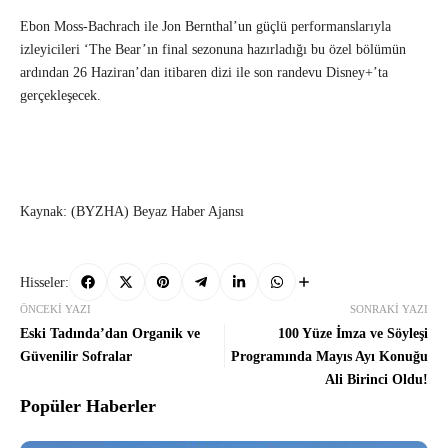
Ebon Moss-Bachrach ile Jon Bernthal’un güçlü performanslarıyla
izleyicileri ‘The Bear’ın final sezonuna hazırladığı bu özel bölümün
ardından 26 Haziran’dan itibaren dizi ile son randevu Disney+’ta
gerçekleşecek.
Kaynak: (BYZHA) Beyaz Haber Ajansı
Hisseler:
ÖNCEKI YAZI
SONRAKI YAZI
Eski Tadında’dan Organik ve
100 Yüze İmza ve Söyleşi
Güvenilir Sofralar
Programında Mayıs Ayı Konuğu
Ali Birinci Oldu!
Popüler Haberler