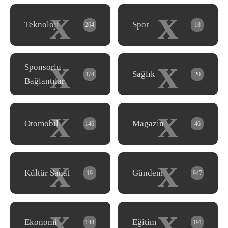
x
x
Teknoloji
Spor
264
18
x
x
Sponsorlu
Sağlık
374
20
Bağlantılar
x
x
Otomobil
Magazin
146
46
x
x
Kültür Sanat
Gündem
19
947
x
x
Ekonomi
Eğitim
148
191