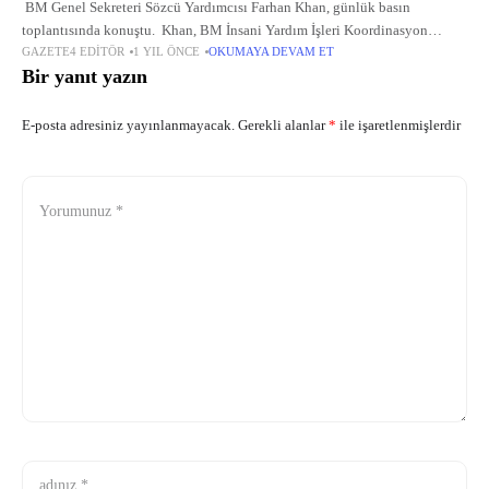
BM Genel Sekreteri Sözcü Yardımcısı Farhan Khan, günlük basın
toplantısında konuştu. Khan, BM İnsani Yardım İşleri Koordinasyon
GAZETE4 EDITÖR
1 YIL ÖNCE
OKUMAYA DEVAM ET
Ofisinin (OCHA), İsrail tarafından uygulanan tam abluka nedeniyle
Bir yanıt yazın
Gazze'ye insani yardım
E-posta adresiniz yayınlanmayacak.
Gerekli alanlar
*
ile işaretlenmişlerdir