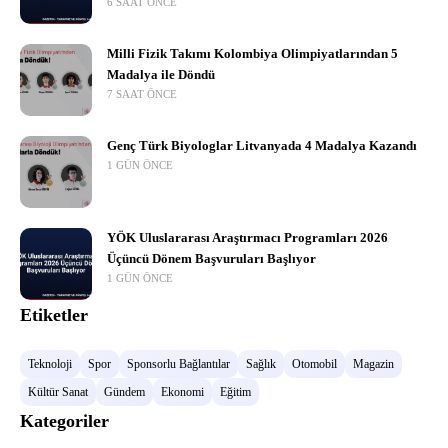
6 SAAT ÖNCE
Milli Fizik Takımı Kolombiya Olimpiyatlarından 5
Madalya ile Döndü
7 SAAT ÖNCE
Genç Türk Biyologlar Litvanyada 4 Madalya Kazandı
1 GÜN ÖNCE
YÖK Uluslararası Araştırmacı Programları 2026
Üçüncü Dönem Başvuruları Başlıyor
1 GÜN ÖNCE
Etiketler
Teknoloji
Spor
Sponsorlu Bağlantılar
Sağlık
Otomobil
Magazin
Kültür Sanat
Gündem
Ekonomi
Eğitim
Kategoriler