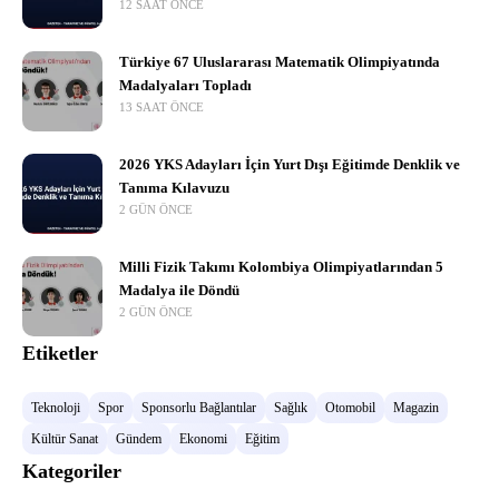
12 SAAT ÖNCE
Türkiye 67 Uluslararası Matematik Olimpiyatında
Madalyaları Topladı
13 SAAT ÖNCE
2026 YKS Adayları İçin Yurt Dışı Eğitimde Denklik ve
Tanıma Kılavuzu
2 GÜN ÖNCE
Milli Fizik Takımı Kolombiya Olimpiyatlarından 5
Madalya ile Döndü
2 GÜN ÖNCE
Etiketler
Teknoloji
Spor
Sponsorlu Bağlantılar
Sağlık
Otomobil
Magazin
Kültür Sanat
Gündem
Ekonomi
Eğitim
Kategoriler