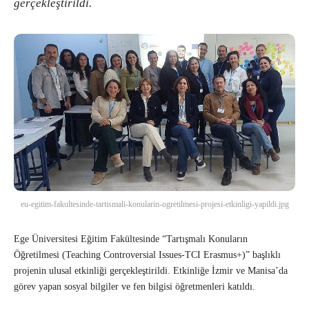
gerçekleştirildi.
eu-egitim-fakultesinde-tartismali-konularin-ogretilmesi-projesi-etkinligi-yapildi.jpg
Ege Üniversitesi Eğitim Fakültesinde “Tartışmalı Konuların
Öğretilmesi (Teaching Controversial Issues-TCI Erasmus+)” başlıklı
projenin ulusal etkinliği gerçekleştirildi. Etkinliğe İzmir ve Manisa’da
görev yapan sosyal bilgiler ve fen bilgisi öğretmenleri katıldı.