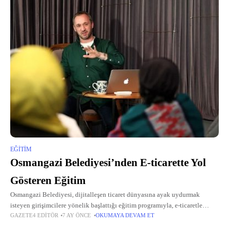
EĞITIM
Osmangazi Belediyesi’nden E-ticarette Yol
Gösteren Eğitim
Osmangazi Belediyesi, dijitalleşen ticaret dünyasına ayak uydurmak
isteyen girişimcilere yönelik başlattığı eğitim programıyla, e-ticaretle
GAZETE4 EDITÖR
7 AY ÖNCE
OKUMAYA DEVAM ET
uğraşan ya da bu alana adım atmak isteyen işletme sahiplerine yol
gösteriyor.