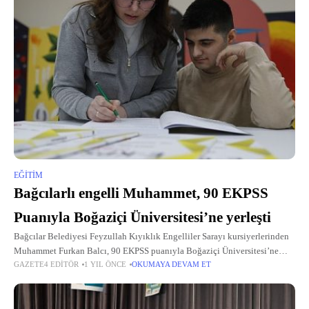
EĞITIM
Bağcılarlı engelli Muhammet, 90 EKPSS
Puanıyla Boğaziçi Üniversitesi’ne yerleşti
Bağcılar Belediyesi Feyzullah Kıyıklık Engelliler Sarayı kursiyerlerinden
Muhammet Furkan Balcı, 90 EKPSS puanıyla Boğaziçi Üniversitesi’ne
GAZETE4 EDITÖR
1 YIL ÖNCE
OKUMAYA DEVAM ET
teknisyen memur olarak yerleşti.