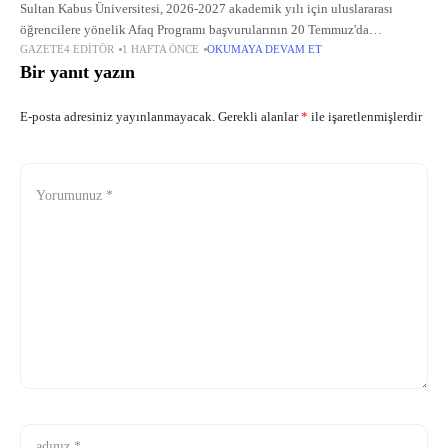
Sultan Kabus Üniversitesi, 2026-2027 akademik yılı için uluslararası
öğrencilere yönelik Afaq Programı başvurularının 20 Temmuz'da
GAZETE4 EDITÖR
1 HAFTA ÖNCE
OKUMAYA DEVAM ET
başlayacağını duyurdu.
Bir yanıt yazın
E-posta adresiniz yayınlanmayacak.
Gerekli alanlar
*
ile işaretlenmişlerdir