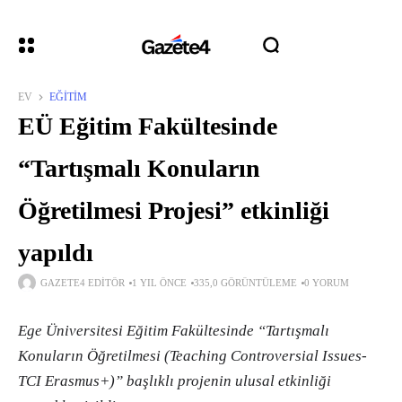
EV
EĞITIM
EÜ Eğitim Fakültesinde
“Tartışmalı Konuların
Öğretilmesi Projesi” etkinliği
yapıldı
GAZETE4 EDITÖR
1 YIL ÖNCE
335,0 GÖRÜNTÜLEME
0 YORUM
Ege Üniversitesi Eğitim Fakültesinde “Tartışmalı
Konuların Öğretilmesi (Teaching Controversial Issues-
TCI Erasmus+)” başlıklı projenin ulusal etkinliği