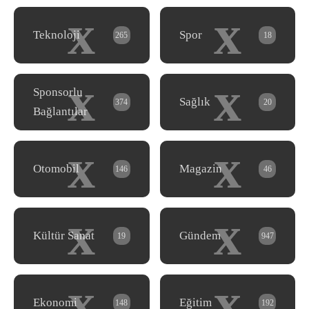
x
x
Teknoloji
Spor
265
18
x
x
Sponsorlu
Sağlık
374
20
Bağlantılar
x
x
Otomobil
Magazin
146
46
x
x
Kültür Sanat
Gündem
19
947
x
x
Ekonomi
Eğitim
148
192