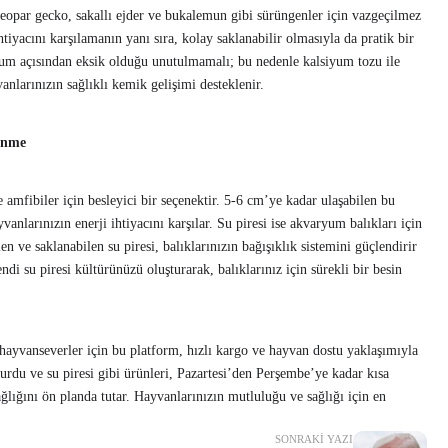
 leopar gecko, sakallı ejder ve bukalemun gibi sürüngenler için vazgeçilmez
htiyacını karşılamanın yanı sıra, kolay saklanabilir olmasıyla da pratik bir
yum açısından eksik olduğu unutulmamalı; bu nedenle kalsiyum tozu ile
anlarınızın sağlıklı kemik gelişimi desteklenir.
lenme
amfibiler için besleyici bir seçenektir. 5-6 cm’ye kadar ulaşabilen bu
vanlarınızın enerji ihtiyacını karşılar. Su piresi ise akvaryum balıkları için
en ve saklanabilen su piresi, balıklarınızın bağışıklık sistemini güçlendirir
di su piresi kültürünüzü oluşturarak, balıklarınız için sürekli bir besin
 hayvanseverler için bu platform, hızlı kargo ve hayvan dostu yaklaşımıyla
urdu ve su piresi gibi ürünleri, Pazartesi’den Perşembe’ye kadar kısa
ağlığını ön planda tutar. Hayvanlarınızın mutluluğu ve sağlığı için en
SONRAKI YAZI