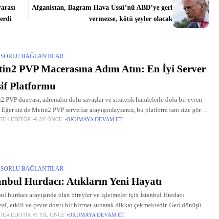
rarası
Afganistan, Bagram Hava Üssü’nü ABD’ye geri
erdi
vermezse, kötü şeyler olacak
SORLU BAĞLANTILAR
in2 PVP Macerasına Adım Atın: En İyi Server
if Platformu
2 PVP dünyası, adrenalin dolu savaşlar ve stratejik hamlelerle dolu bir evren
. Eğer siz de Metin2 PVP serverlar arayışındaysanız, bu platform tam size göre.
TE4 EDITÖR
9 AY ÖNCE
OKUMAYA DEVAM ET
a, pvp serverlar arasında en
SORLU BAĞLANTILAR
anbul Hurdacı: Atıkların Yeni Hayatı
bul hurdacı arayışında olan bireyler ve işletmeler için İstanbul Hurdacı
zi, etkili ve çevre dostu bir hizmet sunarak dikkat çekmektedir. Geri dönüşüm
TE4 EDITÖR
1 YIL ÖNCE
OKUMAYA DEVAM ET
leri sayesinde atıklar, yeni kullanılabilir kaynaklara dönüştürülmektedir.