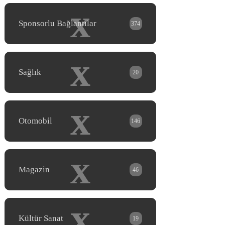
x
Sponsorlu Bağlantılar
374
x
Sağlık
20
x
Otomobil
146
x
Magazin
46
x
Kültür Sanat
19