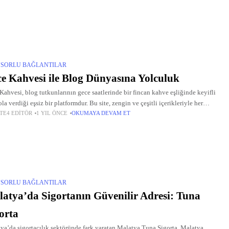
ce,
SORLU BAĞLANTILAR
e Kahvesi ile Blog Dünyasına Yolculuk
Kahvesi, blog tutkunlarının gece saatlerinde bir fincan kahve eşliğinde keyifli
la verdiği eşsiz bir platformdur. Bu site, zengin ve çeşitli içerikleriyle her
TE4 EDITÖR
1 YIL ÖNCE
OKUMAYA DEVAM ET
n okura hitap eder. Gece Kahvesi,
SORLU BAĞLANTILAR
atya’da Sigortanın Güvenilir Adresi: Tuna
orta
ya’da sigortacılık sektöründe fark yaratan Malatya Tuna Sigorta, Malatya