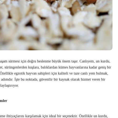
 yaşam sürmesi için doğru beslenme büyük önem taşır. Canlıyem, un kurdu,
er, sürüngenlerden kuşlara, balıklardan kümes hayvanlarına kadar geniş bir
 Özellikle egzotik hayvan sahipleri için kaliteli ve taze canlı yem bulmak,
ir adımdır. İşte bu noktada, güvenilir bir kaynak olarak hizmet veren bir
laylaştırıyor.
ümler
nme ihtiyaçlarını karşılamak için ideal bir seçenektir. Özellikle un kurdu,