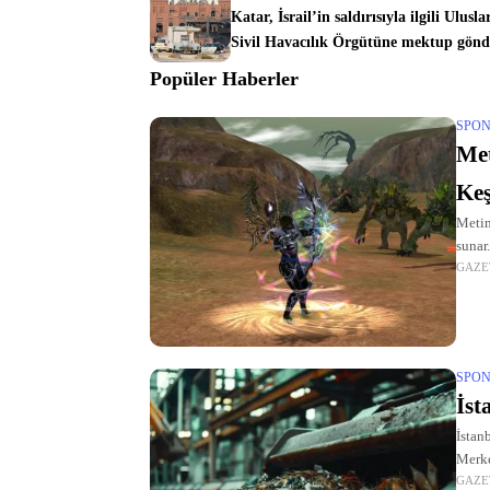
Katar, İsrail’in saldırısıyla ilgili Ulusla
Sivil Havacılık Örgütüne mektup gönd
Popüler Haberler
SPON
Met
Keş
Metin
sunar
GAZE
Burad
SPON
İst
İstan
Merke
GAZE
süreç