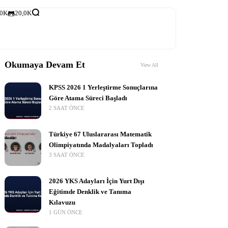
,0K
20,0K
Okumaya Devam Et
View All
KPSS 2026 1 Yerleştirme Sonuçlarına
Göre Atama Süreci Başladı
2 SAAT ÖNCE
Türkiye 67 Uluslararası Matematik
Olimpiyatında Madalyaları Topladı
3 SAAT ÖNCE
2026 YKS Adayları İçin Yurt Dışı
Eğitimde Denklik ve Tanıma
Kılavuzu
1 GÜN ÖNCE