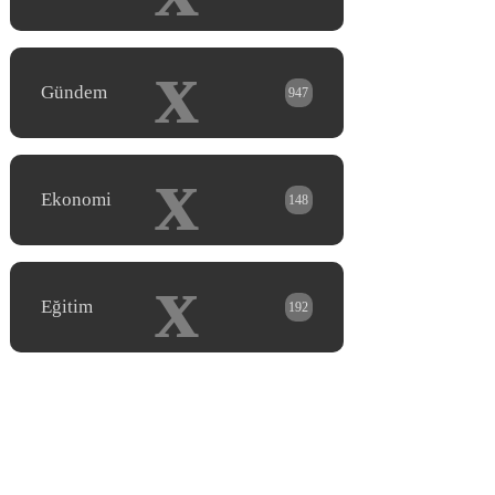
x
Gündem
947
x
Ekonomi
148
x
Eğitim
192