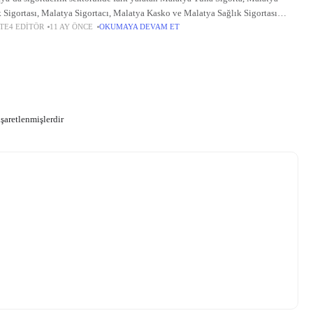
k Sigortası, Malatya Sigortacı, Malatya Kasko ve Malatya Sağlık Sigortası
TE4 EDITÖR
11 AY ÖNCE
OKUMAYA DEVAM ET
tleriyle müşterilerinin yanında. Geniş ürün yelpazesi ve müşteri odaklı
şımıyla, bireylerden
işaretlenmişlerdir