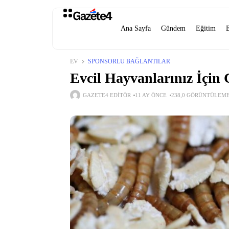
Ana Sayfa
Gündem
Eğitim
EV
SPONSORLU BAĞLANTILAR
Evcil Hayvanlarınız İçin
GAZETE4 EDITÖR
11 AY ÖNCE
238,0 GÖRÜNTÜLEM