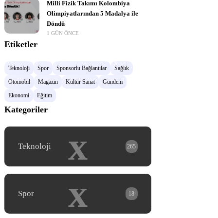
Milli Fizik Takımı Kolombiya
Olimpiyatlarından 5 Madalya ile
Döndü
1 GÜN ÖNCE
Etiketler
Teknoloji
Spor
Sponsorlu Bağlantılar
Sağlık
Otomobil
Magazin
Kültür Sanat
Gündem
Ekonomi
Eğitim
Kategoriler
x
Teknoloji
265
x
Spor
18