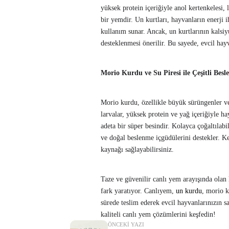
yüksek protein içeriğiyle anol kertenkelesi,
bir yemdir. Un kurtları, hayvanların enerji i
kullanım sunar. Ancak, un kurtlarının kalsi
desteklenmesi önerilir. Bu sayede, evcil hayv
Morio Kurdu ve Su Piresi ile Çeşitli Bes
Morio kurdu, özellikle büyük sürüngenler ve 
larvalar, yüksek protein ve yağ içeriğiyle hay
adeta bir süper besindir. Kolayca çoğaltılabil
ve doğal beslenme içgüdülerini destekler. Ken
kaynağı sağlayabilirsiniz.
Taze ve güvenilir canlı yem arayışında olan
fark yaratıyor. Canlıyem,
un kurdu
, morio k
sürede teslim ederek evcil hayvanlarınızın s
kaliteli canlı yem çözümlerini keşfedin!
ÖNCEKI YAZI