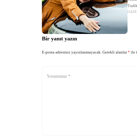
Trafi
GAZE
hizme
yakla
Bir yanıt yazın
E-posta adresiniz yayınlanmayacak.
Gerekli alanlar
*
ile 