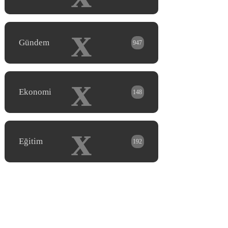
x
Gündem
947
x
Ekonomi
148
x
Eğitim
192