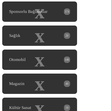
x
Sponsorlu Bağlantılar
374
x
Sağlık
20
x
Otomobil
146
x
Magazin
46
x
Kültür Sanat
19