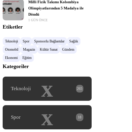
Milli Fizik Takımı Kolombiya
Olimpiyatlarından 5 Madalya ile
Döndü
1 GÜN ÖNCE
Etiketler
Teknoloji
Spor
Sponsorlu Bağlantılar
Sağlık
Otomobil
Magazin
Kültür Sanat
Gündem
Ekonomi
Eğitim
Kategoriler
x
Teknoloji
265
x
Spor
18