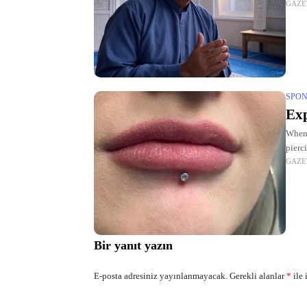
GAZE
site,
SPON
Exp
When 
pierc
GAZE
a vari
Bir yanıt yazın
E-posta adresiniz yayınlanmayacak.
Gerekli alanlar
*
ile 