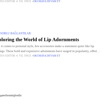
TE4 EDITÖR
1 YIL ÖNCE
OKUMAYA DEVAM ET
 duaların Türkçe anlamlarından Arapça
SORLU BAĞLANTILAR
loring the World of Lip Adornments
it comes to personal style, few accessories make a statement quite like lip
ings. These bold and expressive adornments have surged in popularity, offering
TE4 EDITÖR
1 YIL ÖNCE
OKUMAYA DEVAM ET
ety of options for
işaretlenmişlerdir