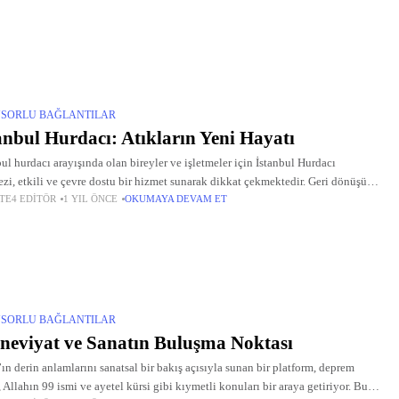
SORLU BAĞLANTILAR
anbul Hurdacı: Atıkların Yeni Hayatı
bul hurdacı arayışında olan bireyler ve işletmeler için İstanbul Hurdacı
zi, etkili ve çevre dostu bir hizmet sunarak dikkat çekmektedir. Geri dönüşüm
TE4 EDITÖR
1 YIL ÖNCE
OKUMAYA DEVAM ET
leri sayesinde atıklar, yeni kullanılabilir kaynaklara dönüştürülmektedir.
ce,
SORLU BAĞLANTILAR
eviyat ve Sanatın Buluşma Noktası
’ın derin anlamlarını sanatsal bir bakış açısıyla sunan bir platform, deprem
, Allahın 99 ismi ve ayetel kürsi gibi kıymetli konuları bir araya getiriyor. Bu