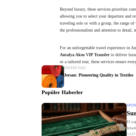
Beyond luxury, these services prioritize con
allowing you to select your departure and re
traveling solo or with a group, the range o
the professionalism and attention to detail
For an unforgettable travel experience in An
Antalya Aksu VIP Transfer
to deliver luxur
or a tailored tour, these services ensure ev
ÖNCEKI YAZI
Jersan: Pioneering Quality in Textiles
Popüler Haberler
SPON
Sur
El ya
felse
GAZE
Gelen