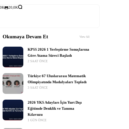
,0K
20,0K
Okumaya Devam Et
View All
KPSS 2026 1 Yerleştirme Sonuçlarına
Göre Atama Süreci Başladı
2 SAAT ÖNCE
Türkiye 67 Uluslararası Matematik
Olimpiyatında Madalyaları Topladı
3 SAAT ÖNCE
2026 YKS Adayları İçin Yurt Dışı
Eğitimde Denklik ve Tanıma
Kılavuzu
1 GÜN ÖNCE