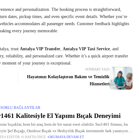
venience and personalization. The booking process is straightforward,
turn dates, pickup times, and even specific event details. Whether you’re
f vehicles accommodates all passenger needs. Customer feedback highlights
, making every journey memorable.
talya, trust
Antalya VIP Transfer
,
Antalya VIP Taxi Service
, and
y, reliability, and personalized care. Whether it’s a quick airport transfer
ery moment of your journey is exceptional.
SONRAKI YAZI
Hayatınızı Kolaylaştıran Bakım ve Temizlik
Hizmetleri
SORLU BAĞLANTILAR
1461 Kalitesiyle El Yapımı Bıçak Deneyimi
pımı bıçaklar, hem bir araç hem de bir sanat eseri olabilir. Sur1461 firması, bu
feyle Şef Bıçağı, Outdoor Bıçak ve Hediyelik Bıçak üretiminde fark yaratıyor.
TE4 EDITÖR
3 HAFTA ÖNCE
OKUMAYA DEVAM ET
eksel el işçiliğini modern