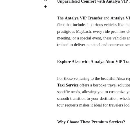
Unparalleled Comfort with Antalya VIP T
The
Antalya VIP Transfer
and
Antalya VI
fleet that includes luxurious vehicles like 
prestigious Maybach, every ride promises el
meeting, or a special event, these vehicles a
trained to deliver punctual and courteous se
Explore Aksu with Antalya Aksu VIP Tran
For those venturing to the beautiful Aksu re
Taxi Service
offers a bespoke travel solution
specific needs, allowing you to customize y
smooth transition to your destination, whether
tour requests makes it ideal for travelers lo
Why Choose These Premium Services?