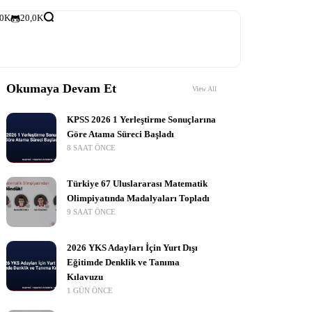
,0K
20,0K
Okumaya Devam Et
View All
KPSS 2026 1 Yerleştirme Sonuçlarına
Göre Atama Süreci Başladı
8 SAAT ÖNCE
Türkiye 67 Uluslararası Matematik
Olimpiyatında Madalyaları Topladı
9 SAAT ÖNCE
2026 YKS Adayları İçin Yurt Dışı
Eğitimde Denklik ve Tanıma
Kılavuzu
1 GÜN ÖNCE