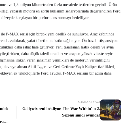
yunca ve 1,5 milyon kilometreden fazla mesafede testlerden geçirdi. Ürün
iş birliği yaparak motoru en zorlu kullanım senaryolarında değerlendiren Ford
st düzeyde karşılayan bir performans sunmayı hedefliyor.
le F-MAX serisi için birçok yeni özellik de sunuluyor. Araç kabininde
renci azaltılarak, yakıt tüketimine katkı sağlanıyor. Ön havalı süspansiyon
ulukları daha rahat hale getiriyor. Yeni tasarlanan lastik deseni ve ayna
yileştirirken, daha düşük tahvil oranları ve araç en yüksek viteste seyir
lışmasına imkan veren şanzıman yenilikleri de motorun verimliliğini
, devreye alınan Aktif Izgara ve Geri Getirme Yaylı Kaliper özellikleri,
stekleyen ek teknolojilerle Ford Trucks, F-MAX serisini bir adım daha
SONRAKI YAZI
ndeki
Gallywix seni bekliyor. The War Within’in 2.
Sezonu şimdi oyunda!
ra