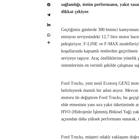
sağlamlığı, üstün performansı, yakıt tasa
dikkat çekiyor.
Geçtiğimiz günlerde 300 bininci kamyonunu
emisyon seviyesindeki 12,7 litre motor hacm
pekiştiriyor. F-LINE ve F-MAX modelleriyle 
koşullarında kapsamlı testlerden geçirilmesi 
seviyeye taşıyor. Araç özelliklerine yönelik 
sistemlerinin en verimli şekilde çalışması sa
Ford Trucks, yeni nesil Ecotorq GEN2 motor
belirleyerek önemli bir adım atıyor. Mevcu
motoru ile değiştiren Ford Trucks, bu geçişl
elde etmesinin yanı sıra yakıt tüketiminde a
HVO (Hidrojenle İşlenmiş Bitkisel Yağ) ya
açısından daha yüksek performans sunarak, 
Ford Trucks, müşteri odaklı yaklaşımı doğr