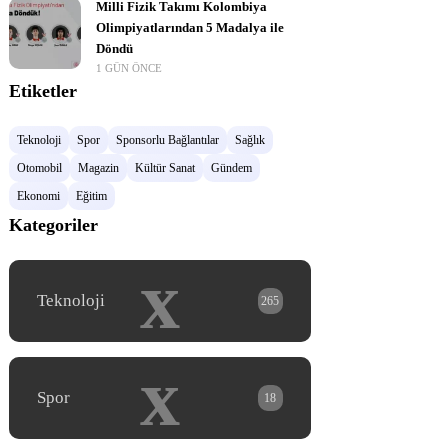
Milli Fizik Takımı Kolombiya
Olimpiyatlarından 5 Madalya ile
Döndü
1 GÜN ÖNCE
Etiketler
Teknoloji
Spor
Sponsorlu Bağlantılar
Sağlık
Otomobil
Magazin
Kültür Sanat
Gündem
Ekonomi
Eğitim
Kategoriler
x
Teknoloji
265
x
Spor
18