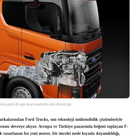
torq-gen2-ile-agir-ticari-araclarda-yeni-donem.jpg
markalarından Ford Trucks, son teknoloji mühendislik çözümleriyle
orunu devreye alıyor. Avrupa ve Türkiye pazarında beğeni toplayan F-
k tasarlanan bu yeni motor,
bir önceki nesle kıyasla dayanıklılığı,