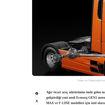
f-max-ve-f-linea-ozel-eco
Ağır ticari araç sektörünün önde gelen 
geliştirdiği yeni nesil Ecotorq GEN2 mot
MAX ve F-LINE modelleri için özel olara