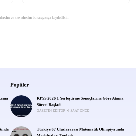
resim ve site adresim bu tarayıcıya kaydedilsin.
Popüler
Atama
KPSS 2026 1 Yerleştirme Sonuçlarına Göre Atama
Süreci Başladı
GAZETE4 EDITÖR
8 SAAT ÖNCE
tında
Türkiye 67 Uluslararası Matematik Olimpiyatında
Madalyaları Topladı