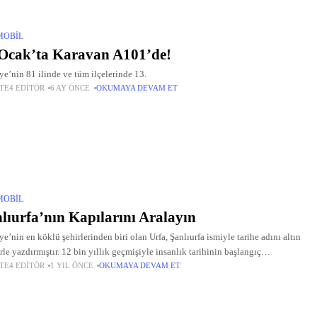
MOBIL
Ocak’ta Karavan A101’de!
ye’nin 81 ilinde ve tüm ilçelerinde 13.
TE4 EDITÖR
6 AY ÖNCE
OKUMAYA DEVAM ET
MOBIL
lıurfa’nın Kapılarını Aralayın
ye’nin en köklü şehirlerinden biri olan Urfa, Şanlıurfa ismiyle tarihe adını altın
erle yazdırmıştır. 12 bin yıllık geçmişiyle insanlık tarihinin başlangıç
TE4 EDITÖR
1 YIL ÖNCE
OKUMAYA DEVAM ET
larından biri kabul edilen Urfa, Göbeklitepe gibi arkeolojik hazineleriyle