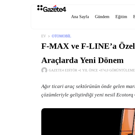
Ana Sayfa
Gündem
Eğitim
EV
OTOMOBIL
F-MAX ve F-LINE’a Özel 
Araçlarda Yeni Dönem
GAZETE4 EDITÖR
1 YIL ÖNCE
374,0 GÖRÜNTÜLEME
Ağır ticari araç sektörünün önde gelen mar
çözümleriyle geliştirdiği yeni nesil Ecotor