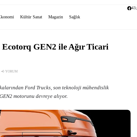
43
Ekonomi
Kültür Sanat
Magazin
Sağlık
Ecotorq GEN2 ile Ağır Ticari
0 YORUM
kalarından Ford Trucks, son teknoloji mühendislik
q GEN2 motorunu devreye alıyor.