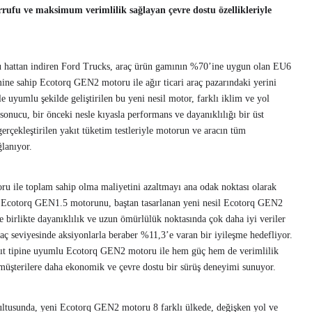
rrufu ve maksimum verimlilik sağlayan çevre dostu özellikleriyle
 hattan indiren Ford Trucks, araç ürün gamının %70’ine uygun olan EU6
ine sahip Ecotorq GEN2 motoru ile ağır ticari araç pazarındaki yerini
uyumlu şekilde geliştirilen bu yeni nesil motor, farklı iklim ve yol
sonucu, bir önceki nesle kıyasla performans ve dayanıklılığı bir üst
gerçekleştirilen yakıt tüketim testleriyle motorun ve aracın tüm
ğlanıyor.
u ile toplam sahip olma maliyetini azaltmayı ana odak noktası olarak
t Ecotorq GEN1.5 motorunu, baştan tasarlanan yeni nesil Ecotorq GEN2
e birlikte dayanıklılık ve uzun ömürlülük noktasında çok daha iyi veriler
raç seviyesinde aksiyonlarla beraber %11,3’e varan bir iyileşme hedefliyor.
kıt tipine uyumlu Ecotorq GEN2 motoru ile hem güç hem de verimlilik
müşterilere daha ekonomik ve çevre dostu bir sürüş deneyimi sunuyor.
ultusunda, yeni Ecotorq GEN2 motoru 8 farklı ülkede, değişken yol ve