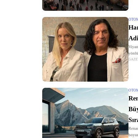
OTO
Ham
Adi
Viyan
yönlü
GAZE
OTO
Ren
Büy
Sır
Renau
boyun