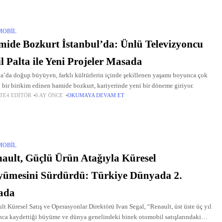
MOBIL
ide Bozkurt İstanbul’da: Ünlü Televizyoncu
l Palta ile Yeni Projeler Masada
a’da doğup büyüyen, farklı kültürlerin içinde şekillenen yaşamı boyunca çok
 bir birikim edinen hamide bozkurt, kariyerinde yeni bir döneme giriyor.
TE4 EDITÖR
6 AY ÖNCE
OKUMAYA DEVAM ET
MOBIL
ault, Güçlü Ürün Atağıyla Küresel
ümesini Sürdürdü: Türkiye Dünyada 2.
ada
lt Küresel Satış ve Operasyonlar Direktörü Ivan Segal, “Renault, üst üste üç yıl
ca kaydettiği büyüme ve dünya genelindeki binek otomobil satışlarındaki