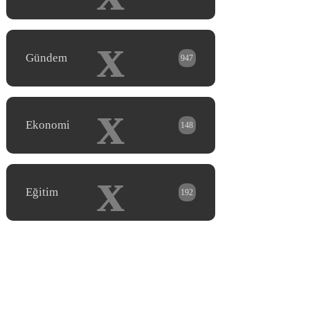
x
Gündem
947
x
Ekonomi
148
x
Eğitim
192