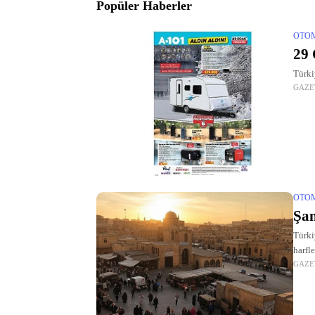
Puanına Ulaştı
Popüler Haberler
OTO
29 
Türki
GAZE
OTO
Şan
Türki
harfl
GAZE
nokta