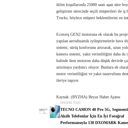
iklim koşullarında 25000 saati aşan süre bo
geliştirme sürecinde seçili müşterileri ile 
Trucks, böylece müşteri beklentilerini en ü
Ecotorq GEN2 motoruna ek olarak bu proje i
yapılan aerodinamik iyileştirmelerle hava di
sistemi, sürüş konforunu artırarak, uzun yolc
kamera sistemi, yakıt verimliliğini daha da i
halinde iken motorun daha düşük devirde ça
artırmaya yardımcı oluyor. Bunlara ek olarak
motor verimliliğini ve yakıt tasarrufunu de
ileriye taşıyor.
Kaynak: (BYZHA) Beyaz Haber Ajansı
ÖNCEKI YAZI
TECNO CAMON 40 Pro 5G, Segmenti
Akıllı Telefonlar İçin En İyi Fotoğraf
Performansıyla 138 DXOMARK Kame