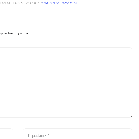
TE4 EDITÖR
7 AY ÖNCE
OKUMAYA DEVAM ET
artışla, stratejisinin sağlamlığını ve tutarlılığını ortaya koydu.
işaretlenmişlerdir