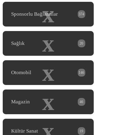
x
Sponsorlu Bağlantılar
374
x
Sağlık
20
x
Otomobil
146
x
Magazin
46
x
Kültür Sanat
19